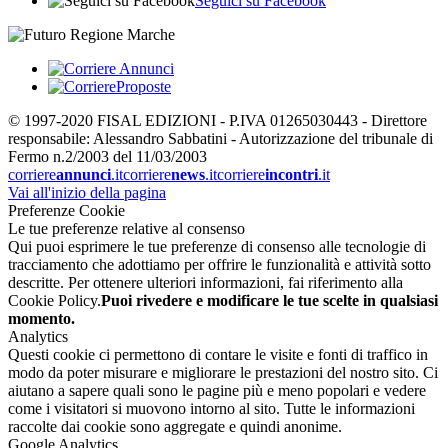
Seguici su Facebook
© 1997-2020 FISAL EDIZIONI - P.IVA 01265030443 - Direttore
responsabile: Alessandro Sabbatini - Autorizzazione del tribunale di
Fermo n.2/2003 del 11/03/2003
corriere
annunci
.it
corriere
news
.it
corriere
incontri
.it
Vai all'inizio della pagina
Preferenze Cookie
Le tue preferenze relative al consenso
Qui puoi esprimere le tue preferenze di consenso alle tecnologie di
tracciamento che adottiamo per offrire le funzionalità e attività sotto
descritte. Per ottenere ulteriori informazioni, fai riferimento alla
Cookie Policy.
Puoi rivedere e modificare le tue scelte in qualsiasi
momento.
Analytics
Questi cookie ci permettono di contare le visite e fonti di traffico in
modo da poter misurare e migliorare le prestazioni del nostro sito. Ci
aiutano a sapere quali sono le pagine più e meno popolari e vedere
come i visitatori si muovono intorno al sito. Tutte le informazioni
raccolte dai cookie sono aggregate e quindi anonime.
Google Analytics