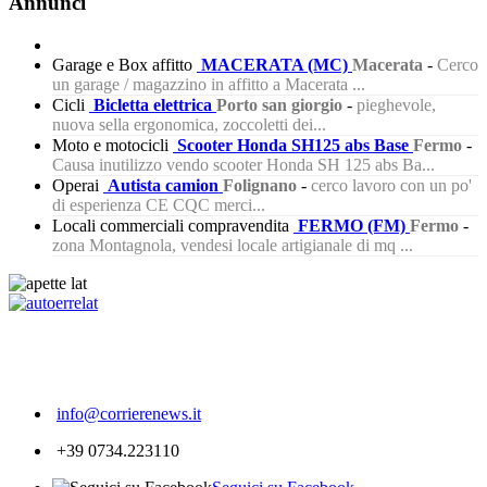
Annunci
Garage e Box affitto
MACERATA (MC)
Macerata
-
Cerco
un garage / magazzino in affitto a Macerata ...
Cicli
Bicletta elettrica
Porto san giorgio
-
pieghevole,
nuova sella ergonomica, zoccoletti dei...
Moto e motocicli
Scooter Honda SH125 abs Base
Fermo
-
Causa inutilizzo vendo scooter Honda SH 125 abs Ba...
Operai
Autista camion
Folignano
-
cerco lavoro con un po'
di esperienza CE CQC merci...
Locali commerciali compravendita
FERMO (FM)
Fermo
-
zona Montagnola, vendesi locale artigianale di mq ...
298
info@corrierenews.it
+39 0734.223110