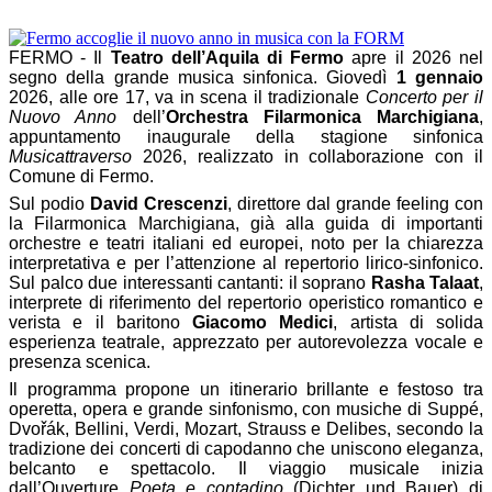
FERMO - Il
Teatro dell’Aquila di Fermo
apre il 2026 nel
segno della grande musica sinfonica. Giovedì
1 gennaio
2026, alle ore 17, va in scena il tradizionale
Concerto per il
Nuovo Anno
dell’
Orchestra Filarmonica Marchigiana
,
appuntamento inaugurale della stagione sinfonica
Musicattraverso
2026, realizzato in collaborazione con il
Comune di Fermo.
Sul podio
David Crescenzi
, direttore dal grande feeling con
la Filarmonica Marchigiana, già alla guida di importanti
orchestre e teatri italiani ed europei, noto per la chiarezza
interpretativa e per l’attenzione al repertorio lirico-sinfonico.
Sul palco due interessanti cantanti: il soprano
Rasha Talaat
,
interprete di riferimento del repertorio operistico romantico e
verista e il baritono
Giacomo Medici
, artista di solida
esperienza teatrale, apprezzato per autorevolezza vocale e
presenza scenica.
Il programma propone un itinerario brillante e festoso tra
operetta, opera e grande sinfonismo, con musiche di Suppé,
Dvořák, Bellini, Verdi, Mozart, Strauss e Delibes, secondo la
tradizione dei concerti di capodanno che uniscono eleganza,
belcanto e spettacolo. Il viaggio musicale inizia
dall’Ouverture
Poeta e contadino
(Dichter und Bauer) di