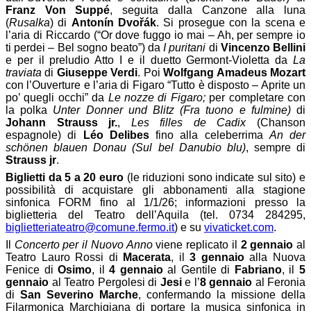
Franz Von Suppé
, seguita dalla Canzone alla luna
(
Rusalka
) di
Antonín Dvořák
. Si prosegue con la scena e
l’aria di Riccardo (
“
Or dove fuggo io mai – Ah, per sempre io
ti perdei – Bel sogno beato”) da
I puritani
di
Vincenzo Bellini
e per il preludio Atto I e il duetto Germont‑Violetta da
La
traviata
di
Giuseppe Verdi
. Poi
Wolfgang Amadeus Mozart
con l’Ouverture e l’aria di Figaro “Tutto è disposto – Aprite un
po’ quegli occhi” da
Le nozze di Figaro;
per completare con
la polka
Unter Donner und Blitz (Fra tuono e fulmine)
di
Johann Strauss jr.
,
Les filles de Cadix
(Chanson
espagnole) di
Léo Delibes
fino alla celeberrima
An der
schönen blauen Donau (Sul bel Danubio blu)
, sempre di
Strauss jr
.
Biglietti da 5 a 20 euro
(le riduzioni sono indicate sul sito) e
possibilità di acquistare gli abbonamenti alla stagione
sinfonica FORM fino al 1/1/26; informazioni presso la
biglietteria del Teatro dell’Aquila (tel. 0734 284295,
biglietteriateatro@comune.fermo.it
) e su
vivaticket.com
.
Il
Concerto per il Nuovo Anno
viene replicato il
2 gennaio
al
Teatro Lauro Rossi di
Macerata
, il
3 gennaio
alla Nuova
Fenice di
Osimo
, il
4 gennaio
al Gentile di
Fabriano
, il
5
gennaio
al Teatro Pergolesi di
Jesi
e l’
8 gennaio
al Feronia
di
San Severino Marche
, confermando la missione della
Filarmonica Marchigiana di portare la musica sinfonica in