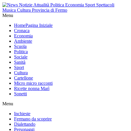
Menu
Home
Pagina Iniziale
Cronaca
Economia
Ambiente
Scuola
Politica
Sociale
Sanità
Sport
Cultura
Cartellone
Micro micro racconti
Ricette nonna Marì
Sonetti
Menu
Inchieste
Fermano da scoprire
Dialettando
Personaggi