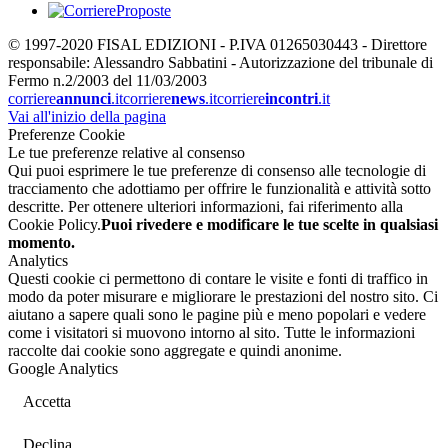
© 1997-2020 FISAL EDIZIONI - P.IVA 01265030443 - Direttore
responsabile: Alessandro Sabbatini - Autorizzazione del tribunale di
Fermo n.2/2003 del 11/03/2003
corriere
annunci
.it
corriere
news
.it
corriere
incontri
.it
Vai all'inizio della pagina
Preferenze Cookie
Le tue preferenze relative al consenso
Qui puoi esprimere le tue preferenze di consenso alle tecnologie di
tracciamento che adottiamo per offrire le funzionalità e attività sotto
descritte. Per ottenere ulteriori informazioni, fai riferimento alla
Cookie Policy.
Puoi rivedere e modificare le tue scelte in qualsiasi
momento.
Analytics
Questi cookie ci permettono di contare le visite e fonti di traffico in
modo da poter misurare e migliorare le prestazioni del nostro sito. Ci
aiutano a sapere quali sono le pagine più e meno popolari e vedere
come i visitatori si muovono intorno al sito. Tutte le informazioni
raccolte dai cookie sono aggregate e quindi anonime.
Google Analytics
Accetta
Declina