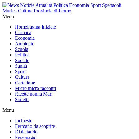
Menu
Home
Pagina Iniziale
Cronaca
Economia
Ambiente
Scuola
Politica
Sociale
Sanità
Sport
Cultura
Cartellone
Micro micro racconti
Ricette nonna Marì
Sonetti
Menu
Inchieste
Fermano da scoprire
Dialettando
Personaggi