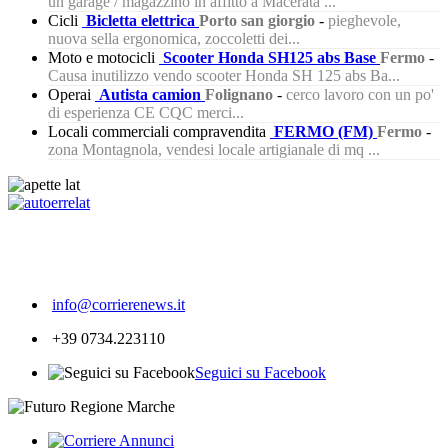
un garage / magazzino in affitto a Macerata ...
Cicli
Bicletta elettrica
Porto san giorgio
-
pieghevole,
nuova sella ergonomica, zoccoletti dei...
Moto e motocicli
Scooter Honda SH125 abs Base
Fermo
-
Causa inutilizzo vendo scooter Honda SH 125 abs Ba...
Operai
Autista camion
Folignano
-
cerco lavoro con un po'
di esperienza CE CQC merci...
Locali commerciali compravendita
FERMO (FM)
Fermo
-
zona Montagnola, vendesi locale artigianale di mq ...
219
info@corrierenews.it
+39 0734.223110
Seguici su Facebook