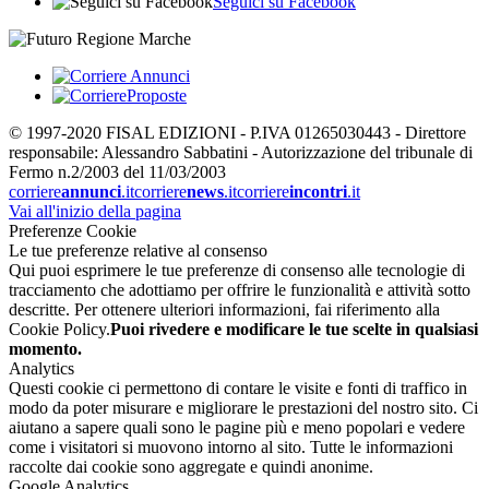
Seguici su Facebook
© 1997-2020 FISAL EDIZIONI - P.IVA 01265030443 - Direttore
responsabile: Alessandro Sabbatini - Autorizzazione del tribunale di
Fermo n.2/2003 del 11/03/2003
corriere
annunci
.it
corriere
news
.it
corriere
incontri
.it
Vai all'inizio della pagina
Preferenze Cookie
Le tue preferenze relative al consenso
Qui puoi esprimere le tue preferenze di consenso alle tecnologie di
tracciamento che adottiamo per offrire le funzionalità e attività sotto
descritte. Per ottenere ulteriori informazioni, fai riferimento alla
Cookie Policy.
Puoi rivedere e modificare le tue scelte in qualsiasi
momento.
Analytics
Questi cookie ci permettono di contare le visite e fonti di traffico in
modo da poter misurare e migliorare le prestazioni del nostro sito. Ci
aiutano a sapere quali sono le pagine più e meno popolari e vedere
come i visitatori si muovono intorno al sito. Tutte le informazioni
raccolte dai cookie sono aggregate e quindi anonime.
Google Analytics