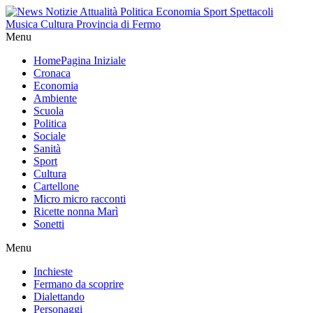
Menu
Home
Pagina Iniziale
Cronaca
Economia
Ambiente
Scuola
Politica
Sociale
Sanità
Sport
Cultura
Cartellone
Micro micro racconti
Ricette nonna Marì
Sonetti
Menu
Inchieste
Fermano da scoprire
Dialettando
Personaggi