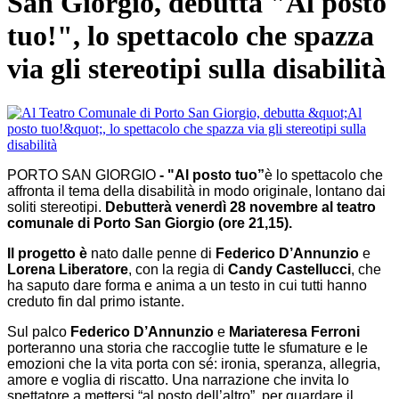
San Giorgio, debutta "Al posto
tuo!", lo spettacolo che spazza
via gli stereotipi sulla disabilità
PORTO SAN GIORGIO
- "Al posto tuo”
è lo spettacolo che
affronta il tema della disabilità in modo originale, lontano dai
soliti stereotipi.
Debutterà venerdì 28 novembre al teatro
comunale di Porto San Giorgio (ore 21,15).
Il progetto è
nato dalle penne di
Federico D’Annunzio
e
Lorena Liberatore
, con la regia di
Candy Castellucci
, che
ha saputo dare forma e anima a un testo in cui tutti hanno
creduto fin dal primo istante.
Sul palco
Federico D’Annunzio
e
Mariateresa Ferroni
porteranno una storia che raccoglie tutte le sfumature e le
emozioni che la vita porta con sé: ironia, speranza, allegria,
amore e voglia di riscatto. Una narrazione che invita lo
spettatore a mettersi “al posto dell’altro”, per guardare il