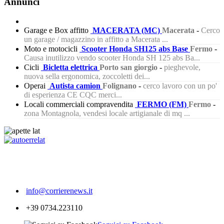
Annunci
Garage e Box affitto
MACERATA (MC)
Macerata
-
Cerco
un garage / magazzino in affitto a Macerata ...
Moto e motocicli
Scooter Honda SH125 abs Base
Fermo
-
Causa inutilizzo vendo scooter Honda SH 125 abs Ba...
Cicli
Bicletta elettrica
Porto san giorgio
-
pieghevole,
nuova sella ergonomica, zoccoletti dei...
Operai
Autista camion
Folignano
-
cerco lavoro con un po'
di esperienza CE CQC merci...
Locali commerciali compravendita
FERMO (FM)
Fermo
-
zona Montagnola, vendesi locale artigianale di mq ...
242
info@corrierenews.it
+39 0734.223110