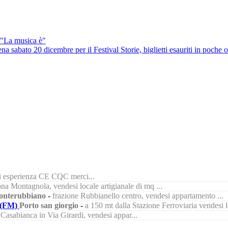
n "La musica è"
sabato 20 dicembre per il Festival Storie, biglietti esauriti in poche o
di esperienza CE CQC merci...
na Montagnola, vendesi locale artigianale di mq ...
nterubbiano
-
frazione Rubbianello centro, vendesi appartamento ...
(FM)
Porto san giorgio
-
a 150 mt dalla Stazione Ferroviaria vendesi lo
à Casabianca in Via Girardi, vendesi appar...