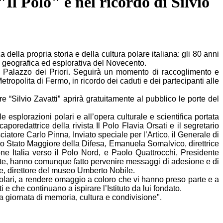
"Il Polo" e nel ricordo di Silvio
lla propria storia e della cultura polare italiana: gli 80 anni
one geografica ed esplorativa del Novecento.
 a Palazzo dei Priori. Seguirà un momento di raccoglimento e
olita di Fermo, in ricordo dei caduti e dei partecipanti alle
 “Silvio Zavatti” aprirà gratuitamente al pubblico le porte del
 esplorazioni polari e all’opera culturale e scientifica portata
 caporedattrice della rivista Il Polo Flavia Orsati e il segretario
ciatore Carlo Pinna, Inviato speciale per l’Artico, il Generale di
 lo Stato Maggiore della Difesa, Emanuela Somalvico, direttrice
one Italia verso il Polo Nord, e Paolo Quattrocchi, Presidente
mente, hanno comunque fatto pervenire messaggi di adesione e di
e, direttore del museo Umberto Nobile.
polari, a rendere omaggio a coloro che vi hanno preso parte e a
i e che continuano a ispirare l’Istituto da lui fondato.
esta giornata di memoria, cultura e condivisione".