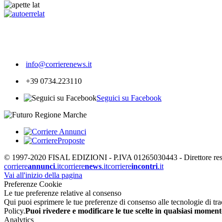
346
info@corrierenews.it
+39 0734.223110
Seguici su Facebook
© 1997-2020 FISAL EDIZIONI - P.IVA 01265030443 - Direttore respon
corriere
annunci
.it
corriere
news
.it
corriere
incontri
.it
Vai all'inizio della pagina
Preferenze Cookie
Le tue preferenze relative al consenso
Qui puoi esprimere le tue preferenze di consenso alle tecnologie di tracc
Policy.
Puoi rivedere e modificare le tue scelte in qualsiasi moment
Analytics