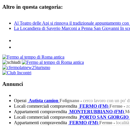
Altro in questa categoria:
Al Teatro delle Api si rinnova il tradizionale appuntamento co
La Locandiera di Saverio Marconi a Penna San Giovanni In scena 
Annunci
Operai
Autista camion
Folignano
-
cerco lavoro con un po' 
Locali commerciali compravendita
FERMO (FM)
Fermo
-
zo
Appartamenti compravendita
MONTERUBBIANO (FM)
Mo
Locali commerciali compravendita
PORTO SAN GIORGIO 
Appartamenti compravendita
FERMO (FM)
Fermo
-
localit