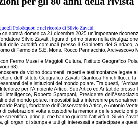
oni per gli 80 anni della rivista 
o celebrerà domenica 21 dicembre 2025 un’importante ricorrenza de
l fondatore Silvio Zavatti, figura di primo piano nella divulgazi
luti delle autorità comunali presso il Gabinetto del Sindaco,
omo di Fermo da S.E. Mons. Rocco Pennacchio, Arcivescovo Metrop
con Fermo Musei e Maggioli Cultura, l’Istituto Geografico Polare
vour 68).
conoscere da vicino documenti, reperti e testimonianze legate alle
direttore dell’Istituto Geografico Zavatti Gianluca Frinchillucci, la
ppresentanti delle istituzioni del mondo polare. Tra questi, l’Ambas
nterforze per l’Ambiente Artico, Sub Artico ed Antartide presso
na di Intelligence, Roberto Sparapani, Presidente dell’Associazi
onali e del mondo polare, impossibilitati a intervenire personal
rdo Parigi, fondatore dell’Osservatorio Artico, e Antonio Ventr
 di celebrazioni volte a custodire la memoria delle spedizioni 
 scientifica, principi che hanno guidato l’attività di Silvio Zavatt
za, gli organi di stampa e tutti gli interessati a partecipare a qu