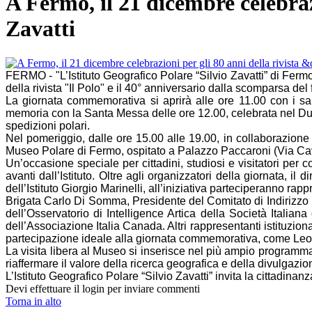
A Fermo, il 21 dicembre celebrazi
Zavatti
FERMO - "L’Istituto Geografico Polare “Silvio Zavatti” di Ferm
della rivista "Il Polo" e il 40° anniversario dalla scomparsa de
La giornata commemorativa si aprirà alle ore 11.00 con i sa
memoria con la Santa Messa delle ore 12.00, celebrata nel Du
spedizioni polari.
Nel pomeriggio, dalle ore 15.00 alle 19.00, in collaborazione 
Museo Polare di Fermo, ospitato a Palazzo Paccaroni (Via Ca
Un’occasione speciale per cittadini, studiosi e visitatori per 
avanti dall’Istituto. Oltre agli organizzatori della giornata, il 
dell’Istituto Giorgio Marinelli, all’iniziativa parteciperanno ra
Brigata Carlo Di Somma, Presidente del Comitato di Indirizzo I
dell’Osservatorio di Intelligence Artica della Società Italia
dell’Associazione Italia Canada. Altri rappresentanti istituzi
partecipazione ideale alla giornata commemorativa, come Leona
La visita libera al Museo si inserisce nel più ampio programma
riaffermare il valore della ricerca geografica e della divulgazione
L’Istituto Geografico Polare “Silvio Zavatti” invita la cittadinan
Devi effettuare il login per inviare commenti
Torna in alto