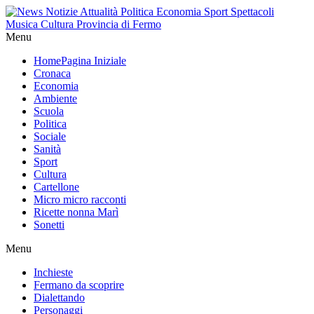
Menu
Home
Pagina Iniziale
Cronaca
Economia
Ambiente
Scuola
Politica
Sociale
Sanità
Sport
Cultura
Cartellone
Micro micro racconti
Ricette nonna Marì
Sonetti
Menu
Inchieste
Fermano da scoprire
Dialettando
Personaggi