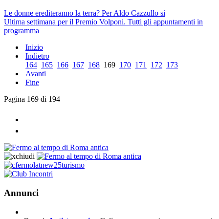
Le donne erediteranno la terra? Per Aldo Cazzullo sì
Ultima settimana per il Premio Volponi. Tutti gli appuntamenti in
programma
Inizio
Indietro
164
165
166
167
168
169
170
171
172
173
Avanti
Fine
Pagina 169 di 194
Annunci