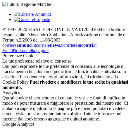
© 1997-2020 FISAL EDIZIONI - P.IVA 01265030443 - Direttore
responsabile: Alessandro Sabbatini - Autorizzazione del tribunale di
Fermo n.2/2003 del 11/03/2003
corriere
annunci
.it
corriere
news
.it
corriere
incontri
.it
Vai all'inizio della pagina
Preferenze Cookie
Le tue preferenze relative al consenso
Qui puoi esprimere le tue preferenze di consenso alle tecnologie di
tracciamento che adottiamo per offrire le funzionalità e attività sotto
descritte. Per ottenere ulteriori informazioni, fai riferimento alla
Cookie Policy.
Puoi rivedere e modificare le tue scelte in qualsiasi
momento.
Analytics
Questi cookie ci permettono di contare le visite e fonti di traffico in
modo da poter misurare e migliorare le prestazioni del nostro sito. Ci
aiutano a sapere quali sono le pagine più e meno popolari e vedere
come i visitatori si muovono intorno al sito. Tutte le informazioni
raccolte dai cookie sono aggregate e quindi anonime.
Google Analytics