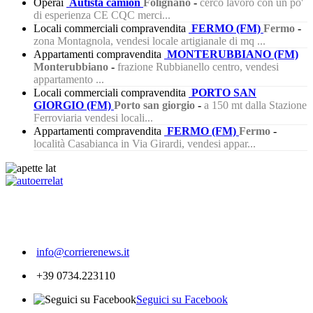
Operai
Autista camion
Folignano
-
cerco lavoro con un po'
di esperienza CE CQC merci...
Locali commerciali compravendita
FERMO (FM)
Fermo
-
zona Montagnola, vendesi locale artigianale di mq ...
Appartamenti compravendita
MONTERUBBIANO (FM)
Monterubbiano
-
frazione Rubbianello centro, vendesi
appartamento ...
Locali commerciali compravendita
PORTO SAN
GIORGIO (FM)
Porto san giorgio
-
a 150 mt dalla Stazione
Ferroviaria vendesi locali...
Appartamenti compravendita
FERMO (FM)
Fermo
-
località Casabianca in Via Girardi, vendesi appar...
270
info@corrierenews.it
+39 0734.223110
Seguici su Facebook