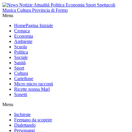
Menu
Home
Pagina Iniziale
Cronaca
Economia
Ambiente
Scuola
Politica
Sociale
Sanità
Sport
Cultura
Cartellone
Micro micro racconti
Ricette nonna Marì
Sonetti
Menu
Inchieste
Fermano da scoprire
Dialettando
Personaggi