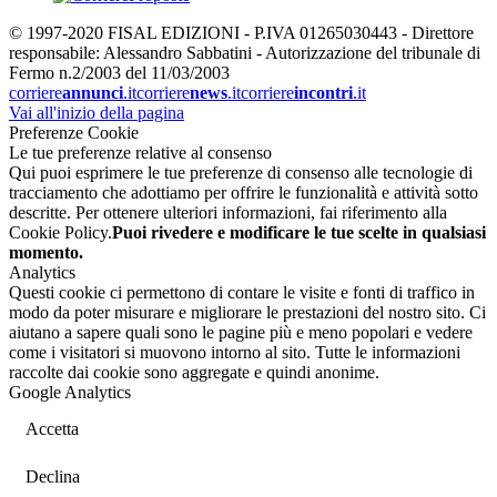
© 1997-2020 FISAL EDIZIONI - P.IVA 01265030443 - Direttore
responsabile: Alessandro Sabbatini - Autorizzazione del tribunale di
Fermo n.2/2003 del 11/03/2003
corriere
annunci
.it
corriere
news
.it
corriere
incontri
.it
Vai all'inizio della pagina
Preferenze Cookie
Le tue preferenze relative al consenso
Qui puoi esprimere le tue preferenze di consenso alle tecnologie di
tracciamento che adottiamo per offrire le funzionalità e attività sotto
descritte. Per ottenere ulteriori informazioni, fai riferimento alla
Cookie Policy.
Puoi rivedere e modificare le tue scelte in qualsiasi
momento.
Analytics
Questi cookie ci permettono di contare le visite e fonti di traffico in
modo da poter misurare e migliorare le prestazioni del nostro sito. Ci
aiutano a sapere quali sono le pagine più e meno popolari e vedere
come i visitatori si muovono intorno al sito. Tutte le informazioni
raccolte dai cookie sono aggregate e quindi anonime.
Google Analytics
Accetta
Declina