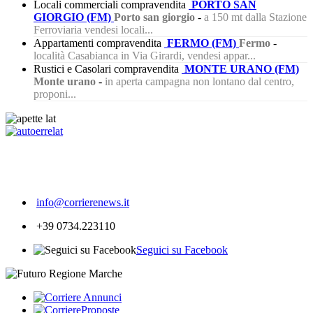
Locali commerciali compravendita
PORTO SAN
GIORGIO (FM)
Porto san giorgio
-
a 150 mt dalla Stazione
Ferroviaria vendesi locali...
Appartamenti compravendita
FERMO (FM)
Fermo
-
località Casabianca in Via Girardi, vendesi appar...
Rustici e Casolari compravendita
MONTE URANO (FM)
Monte urano
-
in aperta campagna non lontano dal centro,
proponi...
689
info@corrierenews.it
+39 0734.223110
Seguici su Facebook