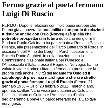
Fermo grazie al poeta fermano
Luigi Di Ruscio
FERMO - Dopo le relazioni con molti paesi europei che
Fermo già annovera,
la possibilità di un ponte di relazioni
turistiche anche con Oslo (Norvegia) è quella che
potrebbe prospettarsi in futuro
dopo che nei giorni il
Sindaco Paolo Calcinaro ha partecipato a Roma, a Palazzo
Firenze, alla presentazione del Parco Letterario di Roros. In
occasione dell’Anno dei Borghi, I Parchi Letterari e la
Società Dante Alighieri, in collaborazione con la
Commissione Nazionale Italiana per l’Unesco e
l’Ambasciata d’Italia presso il Regno di Norvegia, hanno
voluto invitare il primo cittadino fermano a presentare la
propria città anche in virtù del
legame fra Oslo ed il
capoluogo di provincia marchigiano che si è stretto
grazie al poeta fermano Luigi di Ruscio
(Fermo, 27
gennaio 1930 – Oslo, 23 febbraio 2011) "marchigiano,
operaio, scrittore", che visse per decenni ad Oslo a cui
l'Istituto Italiano di Cultura e l'Ambasciata d'Italia
dedicheranno a breve un parco letterario nella Capitale
norvegese.