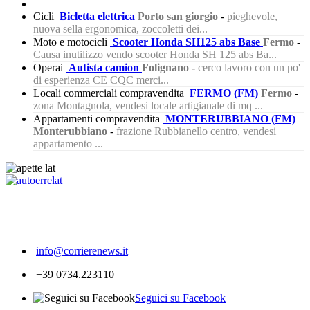
Cicli
Bicletta elettrica
Porto san giorgio
-
pieghevole,
nuova sella ergonomica, zoccoletti dei...
Moto e motocicli
Scooter Honda SH125 abs Base
Fermo
-
Causa inutilizzo vendo scooter Honda SH 125 abs Ba...
Operai
Autista camion
Folignano
-
cerco lavoro con un po'
di esperienza CE CQC merci...
Locali commerciali compravendita
FERMO (FM)
Fermo
-
zona Montagnola, vendesi locale artigianale di mq ...
Appartamenti compravendita
MONTERUBBIANO (FM)
Monterubbiano
-
frazione Rubbianello centro, vendesi
appartamento ...
496
info@corrierenews.it
+39 0734.223110
Seguici su Facebook