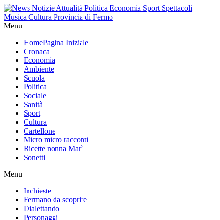
Menu
Home
Pagina Iniziale
Cronaca
Economia
Ambiente
Scuola
Politica
Sociale
Sanità
Sport
Cultura
Cartellone
Micro micro racconti
Ricette nonna Marì
Sonetti
Menu
Inchieste
Fermano da scoprire
Dialettando
Personaggi