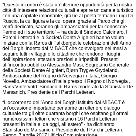
“Questo incontro è stata un’ulteriore opportunità per la nostra
città di intessere relazioni culturali e aprire un canale turistico
con una capitale importante, grazie al poeta fermano Luigi Di
Ruscio, la cui figura e la cui opera, grazie al Parco che gli
verrà dedicato, saranno gli ambasciatori per far conoscere
Fermo ed il suo territorio” – ha detto il Sindaco Calcinaro. I
Parchi Letterari e la Società Dante Alighieri hanno voluto
iniziare con la Røros di Falkberget le celebrazioni dell’Anno
dei Borghi indetto dal MiBACT che coinvolgerà nei mesi a
seguire tutti i villaggi e le cittadine che rendono i luoghi
dell’ispirazione letteraria preziosi e irripetibili. Presenti
all’incontro pubblico Alessandro Masi, Segretario Generale
della Società Dante Alighieri, Bjørn Trygve Grydeland,
Ambasciatore del Regno di Norvegia in Italia, Giorgio
Novello, Ambasciatore d’Italia presso il Regno di Norvegia ,
Hans Vintervold, Sindaco di Røros moderati da Stanislao De
Marsanich, Presidente de I Parchi Letterari.
“L’occorrenza dell’Anno dei Borghi istituito dal MiBACT è
un’occasione importante per aprire un ulteriore dialogo
culturale tra gli oltre quaranta borghi che ospitano gli ormai
numerosissimi lettori che visitano i 16 Parchi Letterari
presenti in Italia e, da oggi, all’estero” - ha dichiarato
Stanislao de Marsanich, Presidente de I Parchi Letterari.
Fermo, 7 aprile 2017 Ufficio Comunicazione