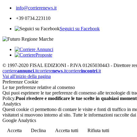
info@corrierenews.it
+39 0734.223110
Seguici su Facebook
© 1997-2020 FISAL EDIZIONI - P.IVA 01265030443 - Direttore respon
corriere
annunci
.it
corriere
news
.it
corriere
incontri
.it
Vai all'inizio della pagina
Preferenze Cookie
Le tue preferenze relative al consenso
Qui puoi esprimere le tue preferenze di consenso alle tecnologie di tracc
Policy.
Puoi rivedere e modificare le tue scelte in qualsiasi moment
Analytics
Questi cookie ci permettono di contare le visite e fonti di traffico in
visitatori si muovono intorno al sito. Tutte le informazioni raccolte d
Google Analytics
Accetta
Declina
Accetta tutti
Rifiuta tutti