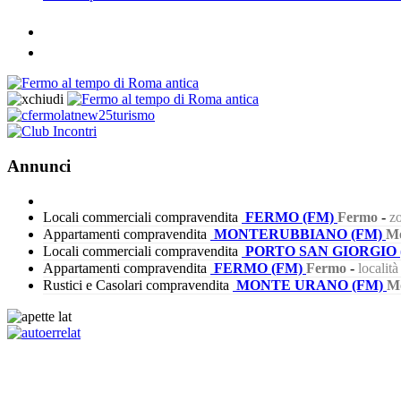
Annunci
Locali commerciali compravendita
FERMO (FM)
Fermo
-
zo
Appartamenti compravendita
MONTERUBBIANO (FM)
Mo
Locali commerciali compravendita
PORTO SAN GIORGIO 
Appartamenti compravendita
FERMO (FM)
Fermo
-
localit
Rustici e Casolari compravendita
MONTE URANO (FM)
M
272