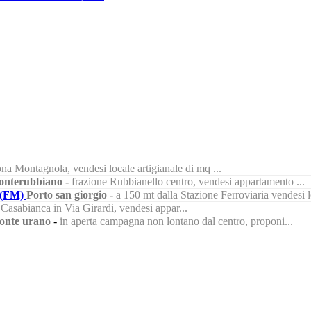
na Montagnola, vendesi locale artigianale di mq ...
nterubbiano
-
frazione Rubbianello centro, vendesi appartamento ...
(FM)
Porto san giorgio
-
a 150 mt dalla Stazione Ferroviaria vendesi lo
à Casabianca in Via Girardi, vendesi appar...
onte urano
-
in aperta campagna non lontano dal centro, proponi...