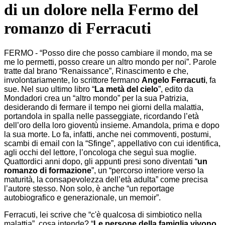
di un dolore nella Fermo del
romanzo di Ferracuti
FERMO - “Posso dire che posso cambiare il mondo, ma se
me lo permetti, posso creare un altro mondo per noi”. Parole
tratte dal brano “Renaissance”, Rinascimento e che,
involontariamente, lo scrittore fermano
Angelo Ferracuti
, fa
sue. Nel suo ultimo libro “
La metà del cielo
”, edito da
Mondadori crea un “altro mondo” per la sua Patrizia,
desiderando di fermare il tempo nei giorni della malattia,
portandola in spalla nelle passeggiate, ricordando l’età
dell’oro della loro gioventù insieme. Amandola, prima e dopo
la sua morte. Lo fa, infatti, anche nei commoventi, postumi,
scambi di email con la “Sfinge”, appellativo con cui identifica,
agli occhi del lettore, l’oncologa che seguì sua moglie.
Quattordici anni dopo, gli appunti presi sono diventati “
un
romanzo di formazione
”, un “percorso interiore verso la
maturità, la consapevolezza dell’età adulta” come precisa
l’autore stesso. Non solo, è anche “un reportage
autobiografico e generazionale, un memoir”.
Ferracuti, lei scrive che “c'è qualcosa di simbiotico nella
malattia”, cosa intende? “
Le persone della famiglia vivono