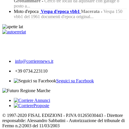
Grottammare
-
Cerco tre locali da aquistare con garage o
posto a...
Moto d'epoca
Vespa d'epoca vbb1
Macerata
-
Vespa 150
vbb1 del 1961 documenti d'epoca original...
427
info@corrierenews.it
+39 0734.223110
Seguici su Facebook
© 1997-2020 FISAL EDIZIONI - P.IVA 01265030443 - Direttore
responsabile: Alessandro Sabbatini - Autorizzazione del tribunale di
Fermo n.2/2003 del 11/03/2003