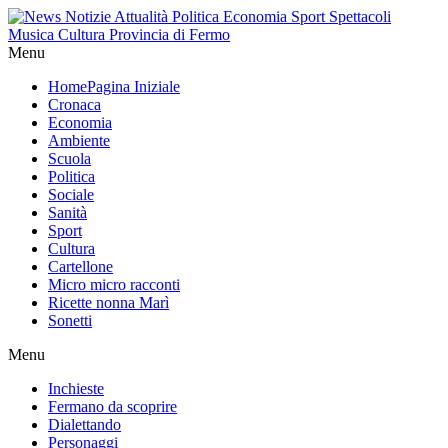
Menu
Home
Pagina Iniziale
Cronaca
Economia
Ambiente
Scuola
Politica
Sociale
Sanità
Sport
Cultura
Cartellone
Micro micro racconti
Ricette nonna Marì
Sonetti
Menu
Inchieste
Fermano da scoprire
Dialettando
Personaggi