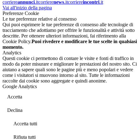
corriere
annunci
.it
corriere
news
.it
corriere
incontri
.it
Vai all'inizio della pagina
Preferenze Cookie
Le tue preferenze relative al consenso
Qui puoi esprimere le tue preferenze di consenso alle tecnologie di
tracciamento che adottiamo per offrire le funzionalità e attività sotto
descritte. Per ottenere ulteriori informazioni, fai riferimento alla
Cookie Policy.
Puoi rivedere e modificare le tue scelte in qualsiasi
momento.
Analytics
Questi cookie ci permettono di contare le visite e fonti di traffico in
modo da poter misurare e migliorare le prestazioni del nostro sito. Ci
aiutano a sapere quali sono le pagine più e meno popolari e vedere
come i visitatori si muovono intorno al sito. Tutte le informazioni
raccolte dai cookie sono aggregate e quindi anonime.
Google Analytics
Accetta
Declina
Accetta tutti
Rifiuta tutti