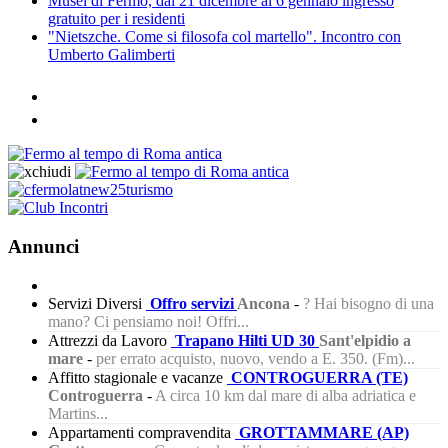
Musei di Fermo, dal 21 dicembre al 6 gennaio ingresso
gratuito per i residenti
"Nietszche. Come si filosofa col martello". Incontro con
Umberto Galimberti
Annunci
Servizi Diversi
Offro servizi
Ancona
-
? Hai bisogno di una
mano? Ci pensiamo noi! Offri...
Attrezzi da Lavoro
Trapano Hilti UD 30
Sant'elpidio a
mare
-
per errato acquisto, nuovo, vendo a E. 350. (Fm)...
Affitto stagionale e vacanze
CONTROGUERRA (TE)
Controguerra
-
A circa 10 km dal mare di alba adriatica e
Martins...
Appartamenti compravendita
GROTTAMMARE (AP)