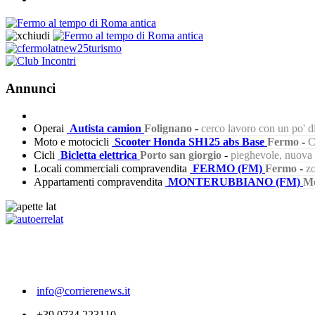
Annunci
Operai
Autista camion
Folignano
-
cerco lavoro con un po' 
Moto e motocicli
Scooter Honda SH125 abs Base
Fermo
-
C
Cicli
Bicletta elettrica
Porto san giorgio
-
pieghevole, nuova s
Locali commerciali compravendita
FERMO (FM)
Fermo
-
zo
Appartamenti compravendita
MONTERUBBIANO (FM)
Mo
708
info@corrierenews.it
+39 0734.223110