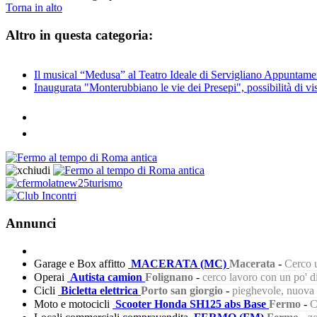
Torna in alto
Altro in questa categoria:
Il musical “Medusa” al Teatro Ideale di Servigliano Appuntamen
Inaugurata "Monterubbiano le vie dei Presepi", possibilità di vi
Annunci
Garage e Box affitto
MACERATA (MC)
Macerata
-
Cerco u
Operai
Autista camion
Folignano
-
cerco lavoro con un po' 
Cicli
Bicletta elettrica
Porto san giorgio
-
pieghevole, nuova s
Moto e motocicli
Scooter Honda SH125 abs Base
Fermo
-
C