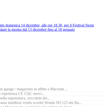
to domenica 14 dicembre, alle ore 18.30, per il Festival Storie
sitare la mostra dal 13 dicembre fino al 18 gennaio
n garage / magazzino in affitto a Macerata ...
di esperienza CE CQC merci...
ella ergonomica, zoccoletti dei...
ausa inutilizzo vendo scooter Honda SH 125 abs Ba...