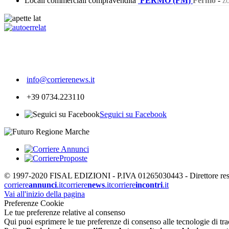
Locali commerciali compravendita
FERMO (FM)
Fermo
-
zo
502
info@corrierenews.it
+39 0734.223110
Seguici su Facebook
© 1997-2020 FISAL EDIZIONI - P.IVA 01265030443 - Direttore respon
corriere
annunci
.it
corriere
news
.it
corriere
incontri
.it
Vai all'inizio della pagina
Preferenze Cookie
Le tue preferenze relative al consenso
Qui puoi esprimere le tue preferenze di consenso alle tecnologie di tracc