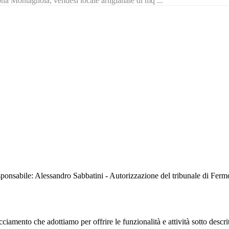
na Montagnola, vendesi locale artigianale di mq ...
sabile: Alessandro Sabbatini - Autorizzazione del tribunale di Ferm
iamento che adottiamo per offrire le funzionalità e attività sotto descrit