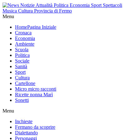
Menu
Home
Pagina Iniziale
Cronaca
Economia
Ambiente
Scuola
Politica
Sociale
Sanità
Sport
Cultura
Cartellone
Micro micro racconti
Ricette nonna Marì
Sonetti
Menu
Inchieste
Fermano da scoprire
Dialettando
Personaggi