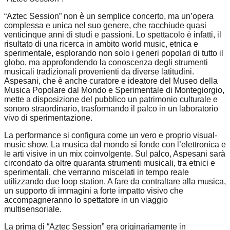
“Aztec Session” non è un semplice concerto, ma un’opera
complessa e unica nel suo genere, che racchiude quasi
venticinque anni di studi e passioni. Lo spettacolo è infatti, il
risultato di una ricerca in ambito world music, etnica e
sperimentale, esplorando non solo i generi popolari di tutto il
globo, ma approfondendo la conoscenza degli strumenti
musicali tradizionali provenienti da diverse latitudini.
Aspesani, che è anche curatore e ideatore del
Museo della
Musica Popolare dal Mondo e Sperimentale di Montegiorgio
,
mette a disposizione del pubblico un patrimonio culturale e
sonoro straordinario, trasformando il palco in un laboratorio
vivo di sperimentazione.
La performance si configura come un vero e proprio
visual-
music show
. La musica dal mondo si fonde con l’elettronica e
le arti visive in un mix coinvolgente. Sul palco, Aspesani sarà
circondato da
oltre quaranta strumenti musicali
, tra etnici e
sperimentali, che verranno miscelati in tempo reale
utilizzando
due loop station
. A fare da contraltare alla musica,
un supporto di
immagini a forte impatto visivo
che
accompagneranno lo spettatore in un viaggio
multisensoriale.
La prima di “Aztec Session” era originariamente in