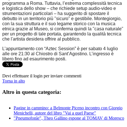
programma a Roma. Tuttavia, l’estrema complessità tecnica
e logistica dello show – che richiede setup audio-video e
strumentazioni particolari – ha suggerito di spostare il
debutto in un territorio più "sicuro" e gestibile. Montegiorgio,
con la sua struttura e il suo legame storico con la musica
etnica grazie al Museo, si conferma quindi la "casa naturale"
per un progetto di tale portata, garantendo la qualità tecnica
che l'artista desidera offrire al pubblico.
L’appuntamento con
“Aztec Session”
è per
sabato 4 luglio
alle ore 21:30
al Chiostro di Sant’Agostino. L’ingresso è
libero fino ad esaurimento posti
.
Devi effettuare il login per inviare commenti
Torna in alto
Altro in questa categoria:
Pagine in cammino: a Belmonte Piceno incontro con Giorgio
Menichelli, autore del libro "Vai a quel Paese"
"Pneumofonìe", Theo Gallino espone al TOMAV di Moresco