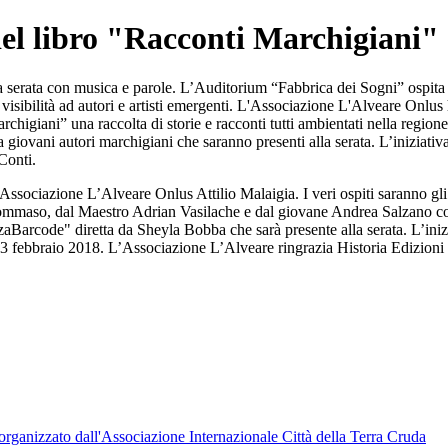
el libro "Racconti Marchigiani"
ta con musica e parole. L’Auditorium “Fabbrica dei Sogni” ospita in a
e visibilità ad autori e artisti emergenti. L'Associazione L'Alveare Onl
higiani” una raccolta di storie e racconti tutti ambientati nella region
a giovani autori marchigiani che saranno presenti alla serata. L’iniziati
Conti.
Associazione L’Alveare Onlus Attilio Malaigia. I veri ospiti saranno gli a
ommaso, dal Maestro Adrian Vasilache e dal giovane Andrea Salzano con 
aBarcode" diretta da Sheyla Bobba che sarà presente alla serata. L’ini
ì 23 febbraio 2018. L’Associazione L’Alveare ringrazia Historia Edizion
organizzato dall'Associazione Internazionale Città della Terra Cruda