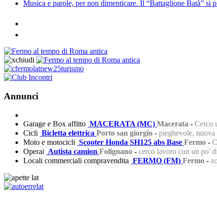
Musica e parole, per non dimenticare. Il “Battaglione Batà” si p
Annunci
Garage e Box affitto
MACERATA (MC)
Macerata
-
Cerco u
Cicli
Bicletta elettrica
Porto san giorgio
-
pieghevole, nuova s
Moto e motocicli
Scooter Honda SH125 abs Base
Fermo
-
C
Operai
Autista camion
Folignano
-
cerco lavoro con un po' 
Locali commerciali compravendita
FERMO (FM)
Fermo
-
zo