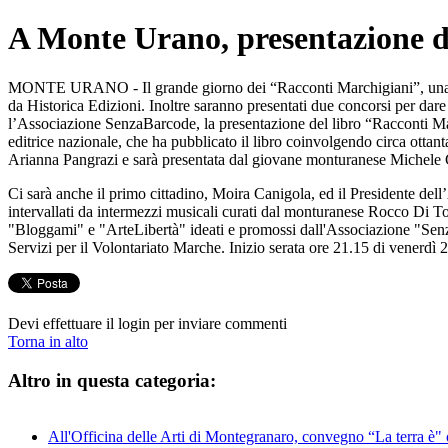
A Monte Urano, presentazione d
MONTE URANO - Il grande giorno dei “Racconti Marchigiani”, una sera
da Historica Edizioni. Inoltre saranno presentati due concorsi per dar
l’Associazione SenzaBarcode, la presentazione del libro “Racconti Marc
editrice nazionale, che ha pubblicato il libro coinvolgendo circa ottant
Arianna Pangrazi e sarà presentata dal giovane monturanese Michele 
Ci sarà anche il primo cittadino, Moira Canigola, ed il Presidente dell’
intervallati da intermezzi musicali curati dal monturanese Rocco Di T
"Bloggami" e "ArteLibertà" ideati e promossi dall'Associazione "Senz
Servizi per il Volontariato Marche. Inizio serata ore 21.15 di venerd
Devi effettuare il login per inviare commenti
Torna in alto
Altro in questa categoria:
All'Officina delle Arti di Montegranaro, convegno “La terra è" 