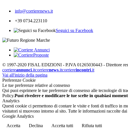
247
info@corrierenews.it
+39 0734.223110
Seguici su Facebook
© 1997-2020 FISAL EDIZIONI - P.IVA 01265030443 - Direttore respon
corriere
annunci
.it
corriere
news
.it
corriere
incontri
.it
Vai all'inizio della pagina
Preferenze Cookie
Le tue preferenze relative al consenso
Qui puoi esprimere le tue preferenze di consenso alle tecnologie di tracc
Policy.
Puoi rivedere e modificare le tue scelte in qualsiasi moment
Analytics
Questi cookie ci permettono di contare le visite e fonti di traffico in
visitatori si muovono intorno al sito. Tutte le informazioni raccolte d
Google Analytics
Accetta
Declina
Accetta tutti
Rifiuta tutti