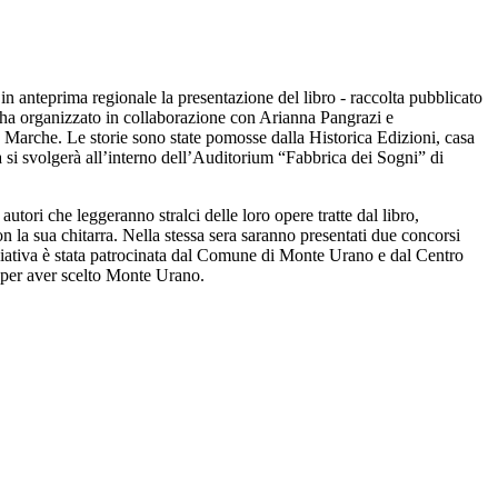
nteprima regionale la presentazione del libro - raccolta pubblicato
us ha organizzato in collaborazione con Arianna Pangrazi e
e Marche. Le storie sono state pomosse dalla Historica Edizioni, casa
va si svolgerà all’interno dell’Auditorium “Fabbrica dei Sogni” di
utori che leggeranno stralci delle loro opere tratte dal libro,
la sua chitarra. Nella stessa sera saranno presentati due concorsi
ziativa è stata patrocinata dal Comune di Monte Urano e dal Centro
i per aver scelto Monte Urano.