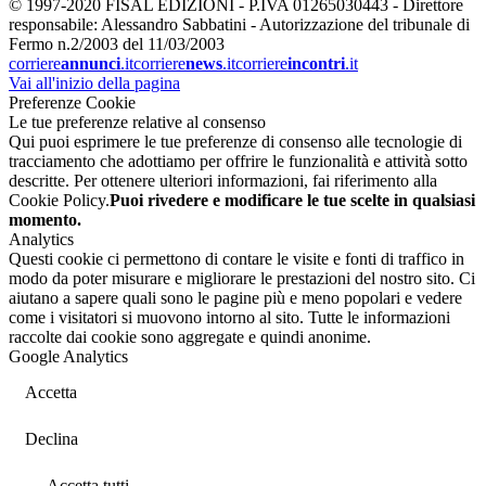
© 1997-2020 FISAL EDIZIONI - P.IVA 01265030443 - Direttore
responsabile: Alessandro Sabbatini - Autorizzazione del tribunale di
Fermo n.2/2003 del 11/03/2003
corriere
annunci
.it
corriere
news
.it
corriere
incontri
.it
Vai all'inizio della pagina
Preferenze Cookie
Le tue preferenze relative al consenso
Qui puoi esprimere le tue preferenze di consenso alle tecnologie di
tracciamento che adottiamo per offrire le funzionalità e attività sotto
descritte. Per ottenere ulteriori informazioni, fai riferimento alla
Cookie Policy.
Puoi rivedere e modificare le tue scelte in qualsiasi
momento.
Analytics
Questi cookie ci permettono di contare le visite e fonti di traffico in
modo da poter misurare e migliorare le prestazioni del nostro sito. Ci
aiutano a sapere quali sono le pagine più e meno popolari e vedere
come i visitatori si muovono intorno al sito. Tutte le informazioni
raccolte dai cookie sono aggregate e quindi anonime.
Google Analytics
Accetta
Declina
Accetta tutti