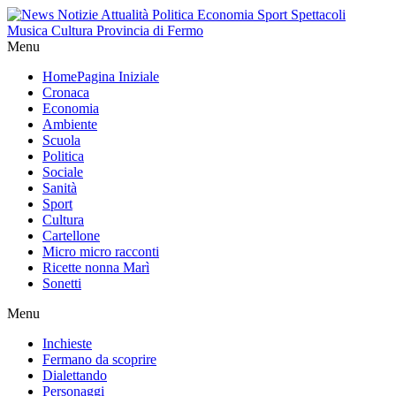
Menu
Home
Pagina Iniziale
Cronaca
Economia
Ambiente
Scuola
Politica
Sociale
Sanità
Sport
Cultura
Cartellone
Micro micro racconti
Ricette nonna Marì
Sonetti
Menu
Inchieste
Fermano da scoprire
Dialettando
Personaggi