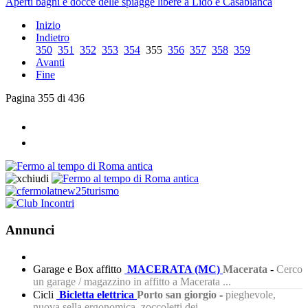
Aperti bagni e docce delle spiagge libere a Lido e Casabianca
Inizio
Indietro
350
351
352
353
354
355
356
357
358
359
Avanti
Fine
Pagina 355 di 436
Annunci
Garage e Box affitto
MACERATA (MC)
Macerata
-
Cerco
un garage / magazzino in affitto a Macerata ...
Cicli
Bicletta elettrica
Porto san giorgio
-
pieghevole,
nuova sella ergonomica, zoccoletti dei...