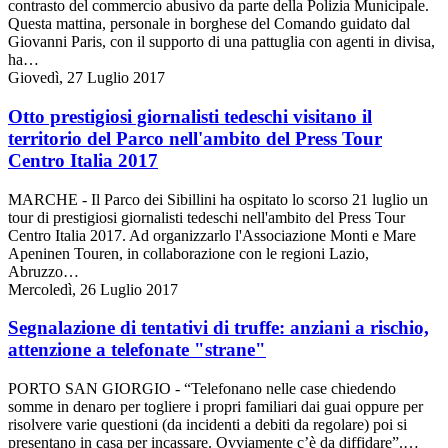
contrasto del commercio abusivo da parte della Polizia Municipale.
Questa mattina, personale in borghese del Comando guidato dal
Giovanni Paris, con il supporto di una pattuglia con agenti in divisa,
ha…
Giovedì, 27 Luglio 2017
Otto prestigiosi giornalisti tedeschi visitano il
territorio del Parco nell'ambito del Press Tour
Centro Italia 2017
MARCHE - Il Parco dei Sibillini ha ospitato lo scorso 21 luglio un
tour di prestigiosi giornalisti tedeschi nell'ambito del Press Tour
Centro Italia 2017. Ad organizzarlo l'Associazione Monti e Mare
Apeninen Touren, in collaborazione con le regioni Lazio,
Abruzzo…
Mercoledì, 26 Luglio 2017
Segnalazione di tentativi di truffe: anziani a rischio,
attenzione a telefonate "strane"
PORTO SAN GIORGIO - “Telefonano nelle case chiedendo
somme in denaro per togliere i propri familiari dai guai oppure per
risolvere varie questioni (da incidenti a debiti da regolare) poi si
presentano in casa per incassare. Ovviamente c’è da diffidare”.…