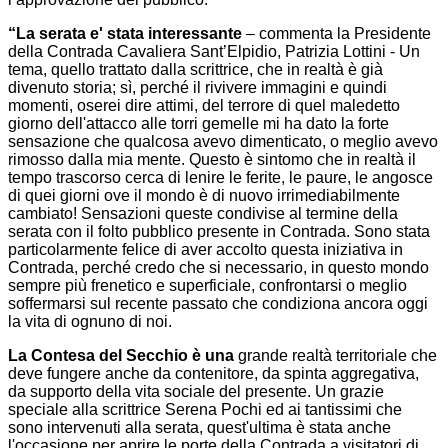
“La serata e' stata interessante
– commenta la Presidente
della Contrada Cavaliera Sant’Elpidio, Patrizia Lottini - Un
tema, quello trattato dalla scrittrice, che in realtà è già
divenuto storia; sì, perché il rivivere immagini e quindi
momenti, oserei dire attimi, del terrore di quel maledetto
giorno dell'attacco alle torri gemelle mi ha dato la forte
sensazione che qualcosa avevo dimenticato, o meglio avevo
rimosso dalla mia mente. Questo è sintomo che in realtà il
tempo trascorso cerca di lenire le ferite, le paure, le angosce
di quei giorni ove il mondo è di nuovo irrimediabilmente
cambiato! Sensazioni queste condivise al termine della
serata con il folto pubblico presente in Contrada. Sono stata
particolarmente felice di aver accolto questa iniziativa in
Contrada, perché credo che si necessario, in questo mondo
sempre più frenetico e superficiale, confrontarsi o meglio
soffermarsi sul recente passato che condiziona ancora oggi
la vita di ognuno di noi.
La Contesa del Secchio è una
grande realtà territoriale che
deve fungere anche da contenitore, da spinta aggregativa,
da supporto della vita sociale del presente. Un grazie
speciale alla scrittrice Serena Pochi ed ai tantissimi che
sono intervenuti alla serata, quest'ultima è stata anche
l'occasione per aprire le porte della Contrada a visitatori di