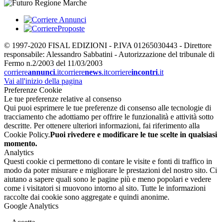
© 1997-2020 FISAL EDIZIONI - P.IVA 01265030443 - Direttore
responsabile: Alessandro Sabbatini - Autorizzazione del tribunale di
Fermo n.2/2003 del 11/03/2003
corriere
annunci
.it
corriere
news
.it
corriere
incontri
.it
Vai all'inizio della pagina
Preferenze Cookie
Le tue preferenze relative al consenso
Qui puoi esprimere le tue preferenze di consenso alle tecnologie di
tracciamento che adottiamo per offrire le funzionalità e attività sotto
descritte. Per ottenere ulteriori informazioni, fai riferimento alla
Cookie Policy.
Puoi rivedere e modificare le tue scelte in qualsiasi
momento.
Analytics
Questi cookie ci permettono di contare le visite e fonti di traffico in
modo da poter misurare e migliorare le prestazioni del nostro sito. Ci
aiutano a sapere quali sono le pagine più e meno popolari e vedere
come i visitatori si muovono intorno al sito. Tutte le informazioni
raccolte dai cookie sono aggregate e quindi anonime.
Google Analytics