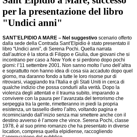
Sant'Elpidio a Mare, successo
per la presentazione del libro
"Undici anni"
SANT’ELPIDIO A MARE – Nel suggestivo
scenario offerto
dalla sede della Contrada Sant’Elpidio è stato presentato il
libro “Undici anni”, di Serena Pochi. Quella narrata
dall'autrice è la storia di Filippo e Giulia, due giovani che si
incontrano per caso a New York e si perdono dopo pochi
giorni: l’11 settembre 2001. Non sanno molto l’uno dell’altra
e soprattutto non hanno idea di cosa sia accaduto dopo quel
giorno, ma daranno fondo a tutte le loro risorse pur di
ritrovarsi, viaggiando tra l'Italia e gli Stati Uniti in cerca di
qualche indizio che possa condurli alla verità. Dopo la
violenza degli attentati e il trauma subito, imparando a
convivere con la paura per l’avanzata del terrorismo che
serpeggia tra la gente, rimetteranno in piedi la propria
esistenza, un tassello dietro l’altro, voltando pagina e
ricominciando dall’inizio senza mai smettere ­­­­­anche con il
destino avverso è l’amore che vince. Serena Pochi, classe
1978, è al suo primo romanzo che ha presentato in diverse
location, compresa quella elpidiense, raccogliendo
l’approvazione del pubblico.