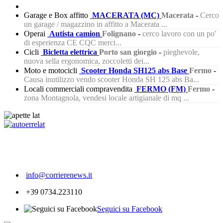
Garage e Box affitto
MACERATA (MC)
Macerata
-
Cerco
un garage / magazzino in affitto a Macerata ...
Operai
Autista camion
Folignano
-
cerco lavoro con un po'
di esperienza CE CQC merci...
Cicli
Bicletta elettrica
Porto san giorgio
-
pieghevole,
nuova sella ergonomica, zoccoletti dei...
Moto e motocicli
Scooter Honda SH125 abs Base
Fermo
-
Causa inutilizzo vendo scooter Honda SH 125 abs Ba...
Locali commerciali compravendita
FERMO (FM)
Fermo
-
zona Montagnola, vendesi locale artigianale di mq ...
592
info@corrierenews.it
+39 0734.223110
Seguici su Facebook