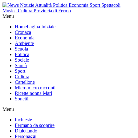
Menu
Home
Pagina Iniziale
Cronaca
Economia
Ambiente
Scuola
Politica
Sociale
Sanità
Sport
Cultura
Cartellone
Micro micro racconti
Ricette nonna Marì
Sonetti
Menu
Inchieste
Fermano da scoprire
Dialettando
Personaggi