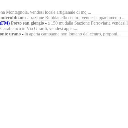
na Montagnola, vendesi locale artigianale di mq ...
nterubbiano
-
frazione Rubbianello centro, vendesi appartamento ...
(FM)
Porto san giorgio
-
a 150 mt dalla Stazione Ferroviaria vendesi lo
à Casabianca in Via Girardi, vendesi appar...
onte urano
-
in aperta campagna non lontano dal centro, proponi...