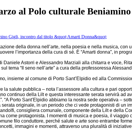
rzo al Polo culturale Beniamino G
ne della donna nell’arte, nella poesia e nella musica, con un 
muovere l’importanza della cura di sé. È “Amarti donna”, in prog
i di Daniele Astorri e Alessandro Marziali alla chitarra e voce, R
 sul tema “Il seno nell’arte” a cura della professoressa Alessandr
ermo, insieme al comune di Porto Sant’Elpidio ed alla Commissio
re la salute pubblica – nota l’assessore alla cultura e pari oppo
o continuo della Lilt e questa interessante serata servirà ad av
a”. “A Porto Sant’Elpidio abbiamo la nostra sede operativa – sott
ata originale, in un periodo che ci vede protagonisti di un impe
ndolfi, consigliera comunale, componente della Lilt e della Com
nna come protagonista. I momenti di musica e poesia, il viaggio 
mune filo conduttore, perché salute e arte sono entrambe forme 
ncetti, immagini e momenti, attraverso una pluralità di iniziativ