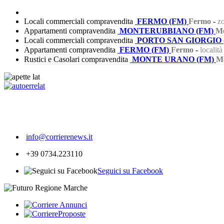
Locali commerciali compravendita
FERMO (FM)
Fermo
-
zo
Appartamenti compravendita
MONTERUBBIANO (FM)
Mo
Locali commerciali compravendita
PORTO SAN GIORGIO 
Appartamenti compravendita
FERMO (FM)
Fermo
-
localit
Rustici e Casolari compravendita
MONTE URANO (FM)
M
354
info@corrierenews.it
+39 0734.223110
Seguici su Facebook