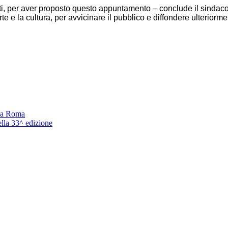
etti, per aver proposto questo appuntamento – conclude il sinda
te e la cultura, per avvicinare il pubblico e diffondere ulteriorm
e a Roma
ella 33^ edizione