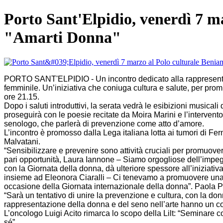
Porto Sant'Elpidio, venerdì 7 ma
"Amarti Donna"
PORTO SANT'ELPIDIO - Un incontro dedicato alla rappresentazio
femminile. Un’iniziativa che coniuga cultura e salute, per pro
ore 21.15.
Dopo i saluti introduttivi, la serata vedrà le esibizioni musical
proseguirà con le poesie recitate da Moira Marini e l’intervento
senologo, che parlerà di prevenzione come atto d’amore.
L’incontro è promosso dalla Lega italiana lotta ai tumori di F
Malvatani.
“Sensibilizzare e prevenire sono attività cruciali per promuove
pari opportunità, Laura Iannone – Siamo orgogliose dell’impegn
con la Giornata della donna, dà ulteriore spessore all’iniziativ
insieme ad Eleonora Ciaralli – Ci tenevamo a promuovere una ser
occasione della Giornata internazionale della donna”. Paola Pa
“Sarà un tentativo di unire la prevenzione e cultura, con la do
rappresentazione della donna e del seno nell’arte hanno un co
L’oncologo Luigi Acito rimarca lo scopo della Lilt: “Seminare co
sé”.