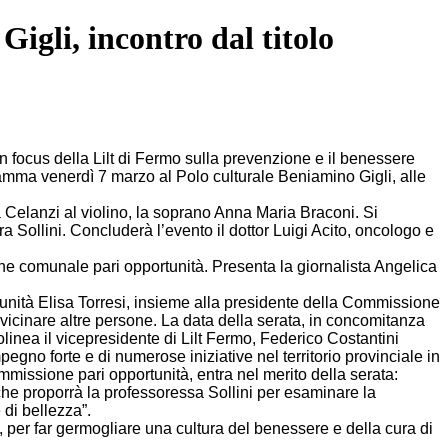
igli, incontro dal titolo
focus della Lilt di Fermo sulla prevenzione e il benessere
ramma venerdì 7 marzo al Polo culturale Beniamino Gigli, alle
ita Celanzi al violino, la soprano Anna Maria Braconi. Si
a Sollini. Concluderà l’evento il dottor Luigi Acito, oncologo e
ne comunale pari opportunità. Presenta la giornalista Angelica
rtunità Elisa Torresi, insieme alla presidente della Commissione
vicinare altre persone. La data della serata, in concomitanza
olinea il vicepresidente di Lilt Fermo, Federico Costantini
gno forte e di numerose iniziative nel territorio provinciale in
missione pari opportunità, entra nel merito della serata:
che proporrà la professoressa Sollini per esaminare la
di bellezza”.
e, per far germogliare una cultura del benessere e della cura di