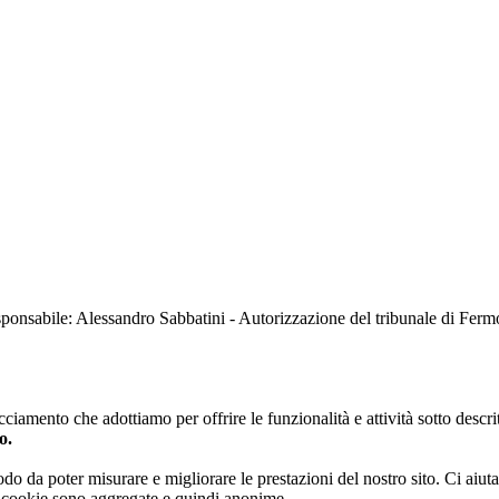
sabile: Alessandro Sabbatini - Autorizzazione del tribunale di Ferm
iamento che adottiamo per offrire le funzionalità e attività sotto descrit
o.
 modo da poter misurare e migliorare le prestazioni del nostro sito. Ci ai
ai cookie sono aggregate e quindi anonime.