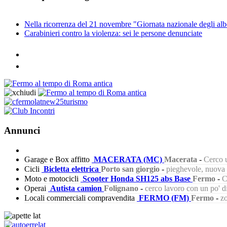
Nella ricorrenza del 21 novembre "Giornata nazionale degli albe
Carabinieri contro la violenza: sei le persone denunciate
Annunci
Garage e Box affitto
MACERATA (MC)
Macerata
-
Cerco u
Cicli
Bicletta elettrica
Porto san giorgio
-
pieghevole, nuova s
Moto e motocicli
Scooter Honda SH125 abs Base
Fermo
-
C
Operai
Autista camion
Folignano
-
cerco lavoro con un po' 
Locali commerciali compravendita
FERMO (FM)
Fermo
-
zo