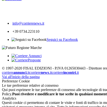
535
info@corrierenews.it
+39 0734.223110
Seguici su Facebook
© 1997-2020 FISAL EDIZIONI - P.IVA 01265030443 - Direttore respon
corriere
annunci
.it
corriere
news
.it
corriere
incontri
.it
Vai all'inizio della pagina
Preferenze Cookie
Le tue preferenze relative al consenso
Qui puoi esprimere le tue preferenze di consenso alle tecnologie di tracc
Policy.
Puoi rivedere e modificare le tue scelte in qualsiasi moment
Analytics
Questi cookie ci permettono di contare le visite e fonti di traffico in
visitatori si muovono intorno al sito. Tutte le informazioni raccolte d