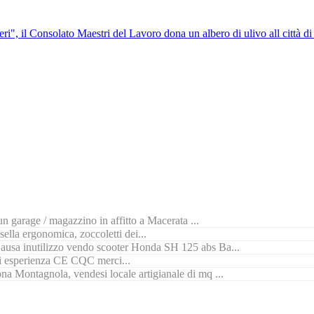
ri", il Consolato Maestri del Lavoro dona un albero di ulivo all città d
n garage / magazzino in affitto a Macerata ...
ella ergonomica, zoccoletti dei...
ausa inutilizzo vendo scooter Honda SH 125 abs Ba...
di esperienza CE CQC merci...
na Montagnola, vendesi locale artigianale di mq ...