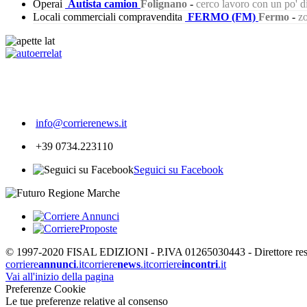
Operai
Autista camion
Folignano
-
cerco lavoro con un po' 
Locali commerciali compravendita
FERMO (FM)
Fermo
-
zo
245
info@corrierenews.it
+39 0734.223110
Seguici su Facebook
© 1997-2020 FISAL EDIZIONI - P.IVA 01265030443 - Direttore respon
corriere
annunci
.it
corriere
news
.it
corriere
incontri
.it
Vai all'inizio della pagina
Preferenze Cookie
Le tue preferenze relative al consenso