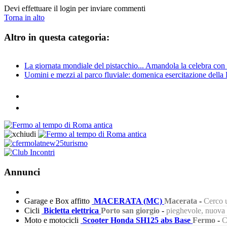
Devi effettuare il login per inviare commenti
Torna in alto
Altro in questa categoria:
La giornata mondiale del pistacchio... Amandola la celebra con i
Uomini e mezzi al parco fluviale: domenica esercitazione della 
Annunci
Garage e Box affitto
MACERATA (MC)
Macerata
-
Cerco u
Cicli
Bicletta elettrica
Porto san giorgio
-
pieghevole, nuova s
Moto e motocicli
Scooter Honda SH125 abs Base
Fermo
-
C