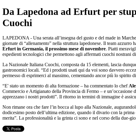
Da Lapedona ad Erfurt per stupir
Cuochi
LAPEDONA - Una serata all’insegna del gusto e del made in Marche. H
giornate di “allenamento” nella struttura lapedonese. Il team azzurro h
Erfurt in Germania, il prossimo mese di novembre
. Piatti meravig
espedienti tecnologici che permettono agli affermati cuochi nostrani di 
La Nazionale Italiana Cuochi, composta da 15 elementi, lascia dunque l
gastronomici locali. “Ed i prodotti usati qui da voi sono davvero ecce
permesso di esprimerci al massimo, cementando ancor più lo spirito di 
“E' stato un momento di alta formazione – ha commentato lo chef
Ale
Commercio e Artigianato della Provincia di Fermo – e un’occasione di v
apprezzano i nostri prodotti”. Il ritorno in termini di immagine è assi
Non rimane ora che fare l’in bocca al lupo alla Nazionale, augurandole
dodicesimo posto dell’ultima edizione, quando il divario con la prima è
merita”. La professionalità e la grinta ci sono e nel corso della due-g