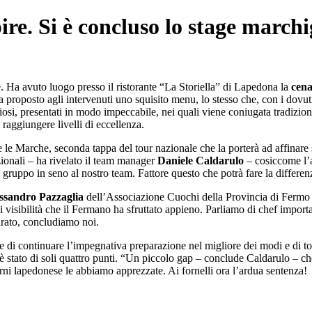
e. Si è concluso lo stage marchi
a avuto luogo presso il ristorante “La Storiella” di Lapedona la
cena
a proposto agli intervenuti uno squisito menu, lo stesso che, con i dovut
liosi, presentati in modo impeccabile, nei quali viene coniugata tradizion
raggiungere livelli di eccellenza.
e Marche, seconda tappa del tour nazionale che la porterà ad affinare se
zionali – ha rivelato il team manager
Daniele Caldarulo
– cosiccome l’a
gruppo in seno al nostro team. Fattore questo che potrà fare la differenz
ssandro Pazzaglia
dell’Associazione Cuochi della Provincia di Fermo 
isibilità che il Fermano ha sfruttato appieno. Parliamo di chef importan
curato, concludiamo noi.
 di continuare l’impegnativa preparazione nel migliore dei modi e di tor
 stato di soli quattro punti. “Un piccolo gap – conclude Caldarulo – che
iorni lapedonese le abbiamo apprezzate. Ai fornelli ora l’ardua sentenza!