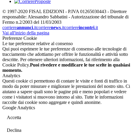
© 1997-2020 FISAL EDIZIONI - P.IVA 01265030443 - Direttore
responsabile: Alessandro Sabbatini - Autorizzazione del tribunale di
Fermo n.2/2003 del 11/03/2003
corriere
annunci
.it
corriere
news
.it
corriere
incontri
.it
Vai all'inizio della pagina
Preferenze Cookie
Le tue preferenze relative al consenso
Qui puoi esprimere le tue preferenze di consenso alle tecnologie di
tracciamento che adottiamo per offrire le funzionalità e attività sotto
descritte. Per ottenere ulteriori informazioni, fai riferimento alla
Cookie Policy.
Puoi rivedere e modificare le tue scelte in qualsiasi
momento.
Analytics
Questi cookie ci permettono di contare le visite e fonti di traffico in
modo da poter misurare e migliorare le prestazioni del nostro sito. Ci
aiutano a sapere quali sono le pagine più e meno popolari e vedere
come i visitatori si muovono intorno al sito. Tutte le informazioni
raccolte dai cookie sono aggregate e quindi anonime.
Google Analytics
Accetta
Declina