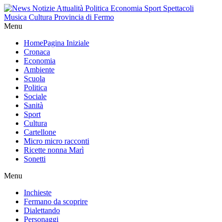
Menu
Home
Pagina Iniziale
Cronaca
Economia
Ambiente
Scuola
Politica
Sociale
Sanità
Sport
Cultura
Cartellone
Micro micro racconti
Ricette nonna Marì
Sonetti
Menu
Inchieste
Fermano da scoprire
Dialettando
Personaggi