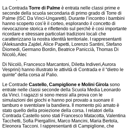
La Contrada
Torre di Palme
è entrata nelle classi prime e
seconde della scuola secondaria di primo grado di Torre di
Palme (ISC Da Vinci-Ungaretti). Durante l’incontro i bambini
hanno scoperto cos’è il corteo, esplorando il concetto di
rievocazione storica e riflettendo sul perchè è cosi importante
ricordare e stressare particolari tradizioni locali che
caratterizzano la nostra identità territoriale. I rappresentanti
(Aleksandra Zajdel, Alice Papetti, Lorenzo Santini, Stefano
Diomedi, Germano Bordin, Beatrice Paniccià, Thomas Di
Nicolò, Alec
Di Nicolò, Francesco Marcantoni, Diletta Indiveri,Aurora
Vesprini) hanno illustrato le attività di Contrada e il “dietro le
quinte” della corsa al Palio.
Le Contrade
Castello, Campiglione e Molini Girola
sono
entrate nelle classi seconde della Scuola Media Leonardo
da Vinci. I ragazzi si sono messi alla prova con le
simulazioni dei giochi e hanno poi provato a suonare il
tamburo e sventolare la bandiera. Il momento più amato è
stato quello della proiezione della corsa. I relatori della
Contrada Castello sono stati Francesco Matacotta, Valentina
Tacchetti, Sofia Piergallini, Marco Mancini, Maria Bertola,
Eleonora Tacconi. I rappresentanti di Campiglione, che