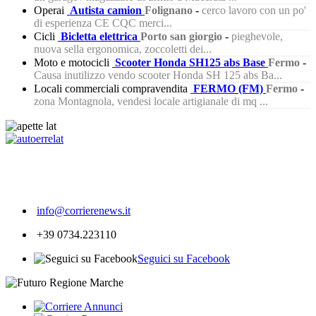
Operai
Autista camion
Folignano
-
cerco lavoro con un po'
di esperienza CE CQC merci...
Cicli
Bicletta elettrica
Porto san giorgio
-
pieghevole,
nuova sella ergonomica, zoccoletti dei...
Moto e motocicli
Scooter Honda SH125 abs Base
Fermo
-
Causa inutilizzo vendo scooter Honda SH 125 abs Ba...
Locali commerciali compravendita
FERMO (FM)
Fermo
-
zona Montagnola, vendesi locale artigianale di mq ...
552
info@corrierenews.it
+39 0734.223110
Seguici su Facebook