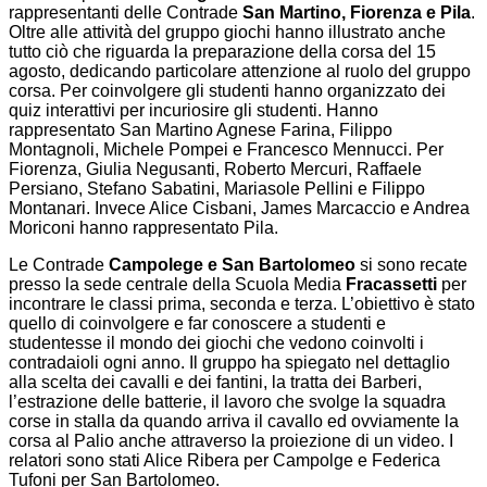
rappresentanti delle Contrade
San Martino, Fiorenza e Pila
.
Oltre alle attività del gruppo giochi hanno illustrato anche
tutto ciò che riguarda la preparazione della corsa del 15
agosto, dedicando particolare attenzione al ruolo del gruppo
corsa. Per coinvolgere gli studenti hanno organizzato dei
quiz interattivi per incuriosire gli studenti. Hanno
rappresentato San Martino Agnese Farina, Filippo
Montagnoli, Michele Pompei e Francesco Mennucci. Per
Fiorenza, Giulia Negusanti, Roberto Mercuri, Raffaele
Persiano, Stefano Sabatini, Mariasole Pellini e Filippo
Montanari. Invece Alice Cisbani, James Marcaccio e Andrea
Moriconi hanno rappresentato Pila.
Le Contrade
Campolege e San Bartolomeo
si sono recate
presso la sede centrale della Scuola Media
Fracassetti
per
incontrare le classi prima, seconda e terza. L’obiettivo è stato
quello di coinvolgere e far conoscere a studenti e
studentesse il mondo dei giochi che vedono coinvolti i
contradaioli ogni anno. Il gruppo ha spiegato nel dettaglio
alla scelta dei cavalli e dei fantini, la tratta dei Barberi,
l’estrazione delle batterie, il lavoro che svolge la squadra
corse in stalla da quando arriva il cavallo ed ovviamente la
corsa al Palio anche attraverso la proiezione di un video. I
relatori sono stati Alice Ribera per Campolge e Federica
Tufoni per San Bartolomeo.