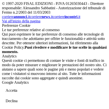
© 1997-2020 FISAL EDIZIONI - P.IVA 01265030443 - Direttore
responsabile: Alessandro Sabbatini - Autorizzazione del tribunale di
Fermo n.2/2003 del 11/03/2003
corriere
annunci
.it
corriere
news
.it
corriere
incontri
.it
Vai all'inizio della pagina
Preferenze Cookie
Le tue preferenze relative al consenso
Qui puoi esprimere le tue preferenze di consenso alle tecnologie di
tracciamento che adottiamo per offrire le funzionalità e attività sotto
descritte. Per ottenere ulteriori informazioni, fai riferimento alla
Cookie Policy.
Puoi rivedere e modificare le tue scelte in qualsiasi
momento.
Analytics
Questi cookie ci permettono di contare le visite e fonti di traffico in
modo da poter misurare e migliorare le prestazioni del nostro sito. Ci
aiutano a sapere quali sono le pagine più e meno popolari e vedere
come i visitatori si muovono intorno al sito. Tutte le informazioni
raccolte dai cookie sono aggregate e quindi anonime.
Google Analytics
Accetta
Declina