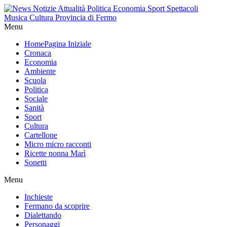
Menu
Home
Pagina Iniziale
Cronaca
Economia
Ambiente
Scuola
Politica
Sociale
Sanità
Sport
Cultura
Cartellone
Micro micro racconti
Ricette nonna Marì
Sonetti
Menu
Inchieste
Fermano da scoprire
Dialettando
Personaggi