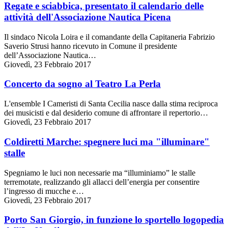
Regate e sciabbica, presentato il calendario delle
attività dell'Associazione Nautica Picena
Il sindaco Nicola Loira e il comandante della Capitaneria Fabrizio
Saverio Strusi hanno ricevuto in Comune il presidente
dell’Associazione Nautica…
Giovedì, 23 Febbraio 2017
Concerto da sogno al Teatro La Perla
L'ensemble I Cameristi di Santa Cecilia nasce dalla stima reciproca
dei musicisti e dal desiderio comune di affrontare il repertorio…
Giovedì, 23 Febbraio 2017
Coldiretti Marche: spegnere luci ma "illuminare"
stalle
Spegniamo le luci non necessarie ma “illuminiamo” le stalle
terremotate, realizzando gli allacci dell’energia per consentire
l’ingresso di mucche e…
Giovedì, 23 Febbraio 2017
Porto San Giorgio, in funzione lo sportello logopedia