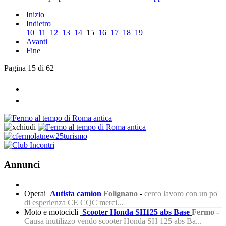
Inizio
Indietro
10
11
12
13
14
15
16
17
18
19
Avanti
Fine
Pagina 15 di 62
Annunci
Operai
Autista camion
Folignano
-
cerco lavoro con un po'
di esperienza CE CQC merci...
Moto e motocicli
Scooter Honda SH125 abs Base
Fermo
-
Causa inutilizzo vendo scooter Honda SH 125 abs Ba...