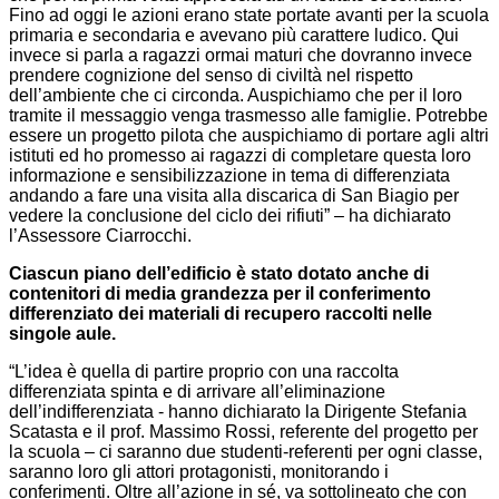
Fino ad oggi le azioni erano state portate avanti per la scuola
primaria e secondaria e avevano più carattere ludico. Qui
invece si parla a ragazzi ormai maturi che dovranno invece
prendere cognizione del senso di civiltà nel rispetto
dell’ambiente che ci circonda. Auspichiamo che per il loro
tramite il messaggio venga trasmesso alle famiglie. Potrebbe
essere un progetto pilota che auspichiamo di portare agli altri
istituti ed ho promesso ai ragazzi di completare questa loro
informazione e sensibilizzazione in tema di differenziata
andando a fare una visita alla discarica di San Biagio per
vedere la conclusione del ciclo dei rifiuti” – ha dichiarato
l’Assessore Ciarrocchi.
Ciascun piano dell’edificio è stato dotato anche di
contenitori di media grandezza per il conferimento
differenziato dei materiali di recupero raccolti nelle
singole aule.
“L’idea è quella di partire proprio con una raccolta
differenziata spinta e di arrivare all’eliminazione
dell’indifferenziata - hanno dichiarato la Dirigente Stefania
Scatasta e il prof. Massimo Rossi, referente del progetto per
la scuola – ci saranno due studenti-referenti per ogni classe,
saranno loro gli attori protagonisti, monitorando i
conferimenti. Oltre all’azione in sé, va sottolineato che con