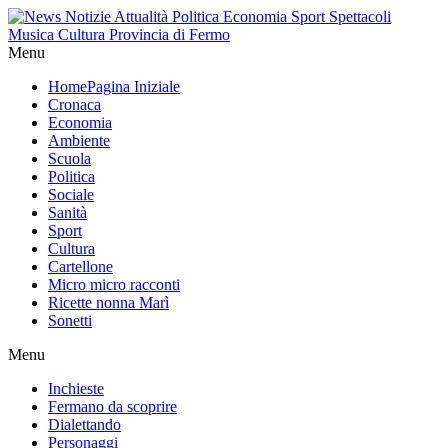
Menu
Home
Pagina Iniziale
Cronaca
Economia
Ambiente
Scuola
Politica
Sociale
Sanità
Sport
Cultura
Cartellone
Micro micro racconti
Ricette nonna Marì
Sonetti
Menu
Inchieste
Fermano da scoprire
Dialettando
Personaggi