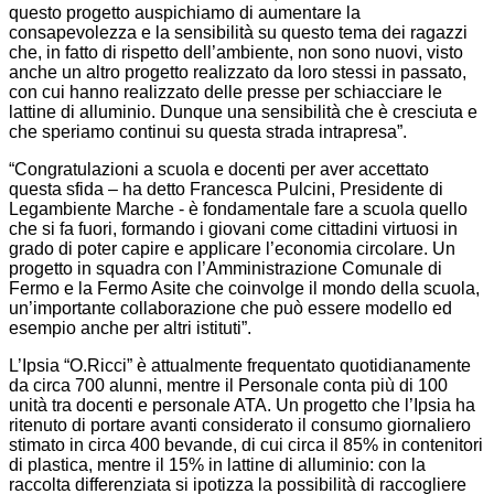
questo progetto auspichiamo di aumentare la
consapevolezza e la sensibilità su questo tema dei ragazzi
che, in fatto di rispetto dell’ambiente, non sono nuovi, visto
anche un altro progetto realizzato da loro stessi in passato,
con cui hanno realizzato delle presse per schiacciare le
lattine di alluminio. Dunque una sensibilità che è cresciuta e
che speriamo continui su questa strada intrapresa”.
“Congratulazioni a scuola e docenti per aver accettato
questa sfida – ha detto Francesca Pulcini, Presidente di
Legambiente Marche - è fondamentale fare a scuola quello
che si fa fuori, formando i giovani come cittadini virtuosi in
grado di poter capire e applicare l’economia circolare. Un
progetto in squadra con l’Amministrazione Comunale di
Fermo e la Fermo Asite che coinvolge il mondo della scuola,
un’importante collaborazione che può essere modello ed
esempio anche per altri istituti”.
L’Ipsia “O.Ricci” è attualmente frequentato quotidianamente
da circa 700 alunni, mentre il Personale conta più di 100
unità tra docenti e personale ATA. Un progetto che l’Ipsia ha
ritenuto di portare avanti considerato il consumo giornaliero
stimato in circa 400 bevande, di cui circa il 85% in contenitori
di plastica, mentre il 15% in lattine di alluminio: con la
raccolta differenziata si ipotizza la possibilità di raccogliere