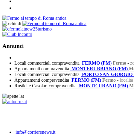
Annunci
Locali commerciali compravendita
FERMO (FM)
Fermo
-
zo
Appartamenti compravendita
MONTERUBBIANO (FM)
Mo
Locali commerciali compravendita
PORTO SAN GIORGIO 
Appartamenti compravendita
FERMO (FM)
Fermo
-
localit
Rustici e Casolari compravendita
MONTE URANO (FM)
M
450
info@corrierenews.it