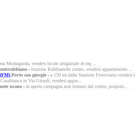
na Montagnola, vendesi locale artigianale di mq ...
nterubbiano
-
frazione Rubbianello centro, vendesi appartamento ...
(FM)
Porto san giorgio
-
a 150 mt dalla Stazione Ferroviaria vendesi lo
à Casabianca in Via Girardi, vendesi appar...
onte urano
-
in aperta campagna non lontano dal centro, proponi...