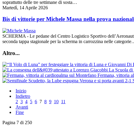
soprattutto delle tre settimane di sosta…
Martedì, 14 Aprile 2026
Bis di vittorie per Michele Massa nella prova nazion
SCHERMA - Le pedane del Centro Logistico Sportivo dell’Aeronautica
seconda tappa stagionale per la scherma in carrozzina nelle categori
Altro...
La Scuola di 
Fermana, vittoria 
Inizio
Indietro
2
3
4
5
6
7
8
9
10
11
Avanti
Fine
Pagina 7 di 250