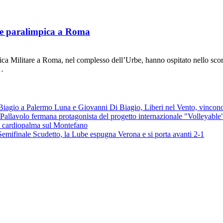
ale paralimpica a Roma
 Militare a Roma, nel complesso dell’Urbe, hanno ospitato nello scor
e…
Luna e Giovanni Di Biagio, Liberi nel Vento, vincon
Pallavolo fermana protagonista del progetto internazionale "Volleyable
al cardiopalma sul Montefano
Semifinale Scudetto, la Lube espugna Verona e si porta avanti 2-1