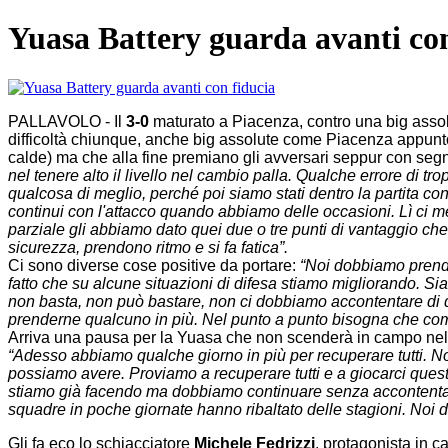
Yuasa Battery guarda avanti con
PALLAVOLO - Il
3-0
maturato a Piacenza, contro una big asso
difficoltà chiunque, anche big assolute come Piacenza appunto 
calde) ma che alla fine premiano gli avversari seppur con segn
nel tenere alto il livello nel cambio palla. Qualche errore di
qualcosa di meglio, perché poi siamo stati dentro la partita con
continui con l'attacco quando abbiamo delle occasioni. Lì ci m
parziale gli abbiamo dato quei due o tre punti di vantaggio che
sicurezza, prendono ritmo e si fa fatica”.
Ci sono diverse cose positive da portare:
“Noi dobbiamo prender
fatto che su alcune situazioni di difesa stiamo migliorando. Sia
non basta, non può bastare, non ci dobbiamo accontentare di 
prenderne qualcuno in più. Nel punto a punto bisogna che comi
Arriva una pausa per la Yuasa che non scenderà in campo nel w
“Adesso abbiamo qualche giorno in più per recuperare tutti. Non
possiamo avere. Proviamo a recuperare tutti e a giocarci queste
stiamo già facendo ma dobbiamo continuare senza accontentarci 
squadre in poche giornate hanno ribaltato delle stagioni. Noi
Gli fa eco lo schiacciatore
Michele Fedrizzi
, protagonista in 