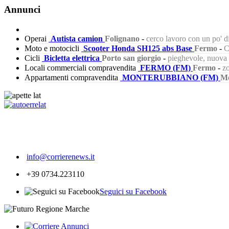
Annunci
Operai
Autista camion
Folignano
-
cerco lavoro con un po' 
Moto e motocicli
Scooter Honda SH125 abs Base
Fermo
-
C
Cicli
Bicletta elettrica
Porto san giorgio
-
pieghevole, nuova s
Locali commerciali compravendita
FERMO (FM)
Fermo
-
zo
Appartamenti compravendita
MONTERUBBIANO (FM)
Mo
557
info@corrierenews.it
+39 0734.223110
Seguici su Facebook