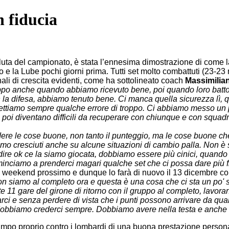
 fiducia
luta del campionato, è stata l’ennesima dimostrazione di come 
e la Lube pochi giorni prima. Tutti set molto combattuti (23-23 
ali di crescita evidenti, come ha sottolineato coach
Massimilian
 troppo anche quando abbiamo ricevuto bene, poi quando loro bat
 la difesa, abbiamo tenuto bene. Ci manca quella sicurezza lì, que
ettiamo sempre qualche errore di troppo. Ci abbiamo messo un pri
 poi diventano difficili da recuperare con chiunque e con squadr
e le cose buone, non tanto il punteggio, ma le cose buone che ab
mo cresciuti anche su alcune situazioni di cambio palla. Non è su
dire ok ce la siamo giocata, dobbiamo essere più cinici, quand
nciamo a prenderci magari qualche set che ci possa dare più fi
eekend prossimo e dunque lo farà di nuovo il 13 dicembre con l
 siamo al completo ora e questa è una cosa che ci sta un po' sta
 11 gare del girone di ritorno con il gruppo al completo, lavora
e senza perdere di vista che i punti possono arrivare da qualsia
 dobbiamo crederci sempre. Dobbiamo avere nella testa e anche n
campo proprio contro i lombardi di una buona prestazione person