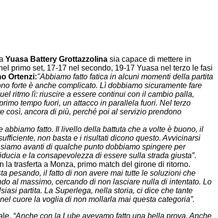
la
Yuasa Battery Grottazzolina
sia capace di mettere in
nel primo set, 17-17 nel secondo, 19-17 Yuasa nel terzo le fasi
o Ortenzi:
"Abbiamo fatto fatica in alcuni momenti della partita
tono forte è anche complicato. Lì dobbiamo sicuramente fare
l ritmo lì: riuscire a essere continui con il cambio palla,
mo tempo fuori, un attacco in parallela fuori. Nel terzo
e così, ancora di più, perché poi al servizio prendono
biamo fatto. Il livello della battuta che a volte è buono, il
fficiente, non basta e i risultati dicono questo. Avvicinarsi
o siamo avanti di qualche punto dobbiamo spingere per
ducia e la consapevolezza di essere sulla strada giusta”
.
a trasferta a Monza, primo match del girone di ritorno.
 pesando, il fatto di non avere mai tutte le soluzioni che
ndo al massimo, cercando di non lasciare nulla di intentato. Lo
si partita. La Superlega, nella storia, ci dice che tante
el cuore la voglia di non mollarla mai questa categoria”.
ale.
“Anche con la Lube avevamo fatto una bella prova. Anche