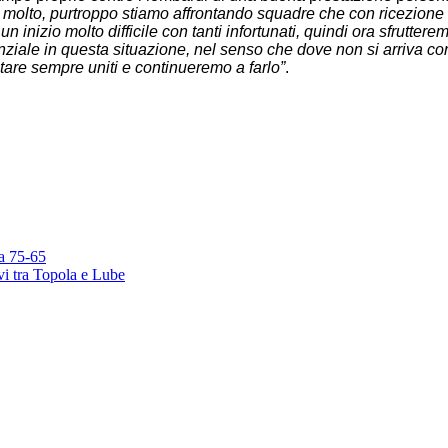
olto, purtroppo stiamo affrontando squadre che con ricezione n
 inizio molto difficile con tanti infortunati, quindi ora sfrutter
enziale in questa situazione, nel senso che dove non si arriva co
stare sempre uniti e continueremo a farlo”
.
ta 75-65
vi tra Topola e Lube