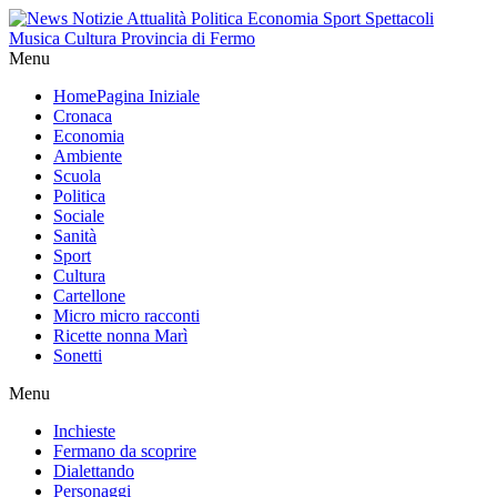
Menu
Home
Pagina Iniziale
Cronaca
Economia
Ambiente
Scuola
Politica
Sociale
Sanità
Sport
Cultura
Cartellone
Micro micro racconti
Ricette nonna Marì
Sonetti
Menu
Inchieste
Fermano da scoprire
Dialettando
Personaggi