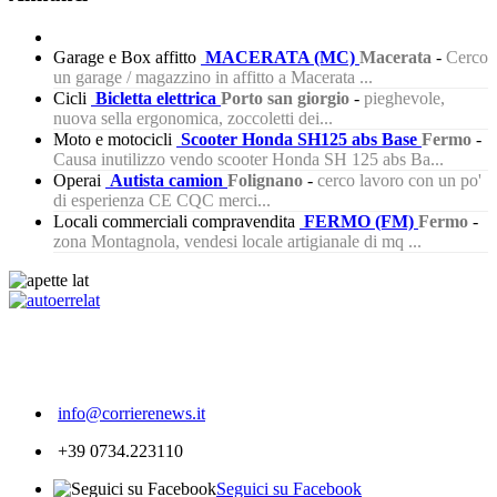
Garage e Box affitto
MACERATA (MC)
Macerata
-
Cerco
un garage / magazzino in affitto a Macerata ...
Cicli
Bicletta elettrica
Porto san giorgio
-
pieghevole,
nuova sella ergonomica, zoccoletti dei...
Moto e motocicli
Scooter Honda SH125 abs Base
Fermo
-
Causa inutilizzo vendo scooter Honda SH 125 abs Ba...
Operai
Autista camion
Folignano
-
cerco lavoro con un po'
di esperienza CE CQC merci...
Locali commerciali compravendita
FERMO (FM)
Fermo
-
zona Montagnola, vendesi locale artigianale di mq ...
292
info@corrierenews.it
+39 0734.223110
Seguici su Facebook