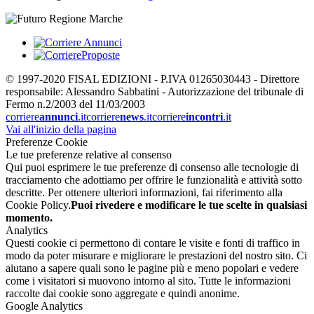
© 1997-2020 FISAL EDIZIONI - P.IVA 01265030443 - Direttore
responsabile: Alessandro Sabbatini - Autorizzazione del tribunale di
Fermo n.2/2003 del 11/03/2003
corriere
annunci
.it
corriere
news
.it
corriere
incontri
.it
Vai all'inizio della pagina
Preferenze Cookie
Le tue preferenze relative al consenso
Qui puoi esprimere le tue preferenze di consenso alle tecnologie di
tracciamento che adottiamo per offrire le funzionalità e attività sotto
descritte. Per ottenere ulteriori informazioni, fai riferimento alla
Cookie Policy.
Puoi rivedere e modificare le tue scelte in qualsiasi
momento.
Analytics
Questi cookie ci permettono di contare le visite e fonti di traffico in
modo da poter misurare e migliorare le prestazioni del nostro sito. Ci
aiutano a sapere quali sono le pagine più e meno popolari e vedere
come i visitatori si muovono intorno al sito. Tutte le informazioni
raccolte dai cookie sono aggregate e quindi anonime.
Google Analytics