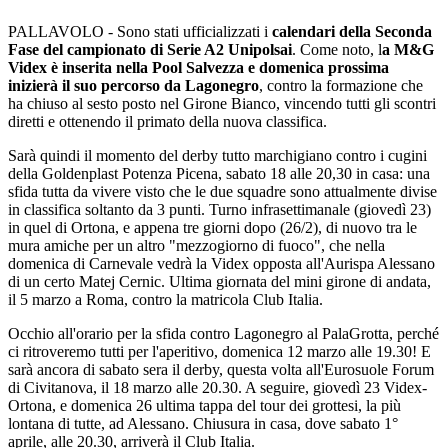
PALLAVOLO - Sono stati ufficializzati i
calendari della Seconda
Fase del campionato di Serie A2 Unipolsai
. Come noto, l
a M&G
Videx è inserita nella Pool Salvezza e domenica prossima
inizierà il suo percorso da Lagonegro
, contro la formazione che
ha chiuso al sesto posto nel Girone Bianco, vincendo tutti gli scontri
diretti e ottenendo il primato della nuova classifica.
Sarà quindi il momento del derby tutto marchigiano contro i cugini
della Goldenplast Potenza Picena, sabato 18 alle 20,30 in casa: una
sfida tutta da vivere visto che le due squadre sono attualmente divise
in classifica soltanto da 3 punti. Turno infrasettimanale (giovedì 23)
in quel di Ortona, e appena tre giorni dopo (26/2), di nuovo tra le
mura amiche per un altro "mezzogiorno di fuoco", che nella
domenica di Carnevale vedrà la Videx opposta all'Aurispa Alessano
di un certo Matej Cernic. Ultima giornata del mini girone di andata,
il 5 marzo a Roma, contro la matricola Club Italia.
Occhio all'orario per la sfida contro Lagonegro al PalaGrotta, perché
ci ritroveremo tutti per l'aperitivo, domenica 12 marzo alle 19.30! E
sarà ancora di sabato sera il derby, questa volta all'Eurosuole Forum
di Civitanova, il 18 marzo alle 20.30. A seguire, giovedì 23 Videx-
Ortona, e domenica 26 ultima tappa del tour dei grottesi, la più
lontana di tutte, ad Alessano. Chiusura in casa, dove sabato 1°
aprile, alle 20.30, arriverà il Club Italia.