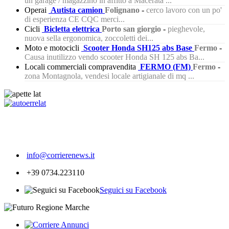
un garage / magazzino in affitto a Macerata ...
Operai
Autista camion
Folignano
-
cerco lavoro con un po'
di esperienza CE CQC merci...
Cicli
Bicletta elettrica
Porto san giorgio
-
pieghevole,
nuova sella ergonomica, zoccoletti dei...
Moto e motocicli
Scooter Honda SH125 abs Base
Fermo
-
Causa inutilizzo vendo scooter Honda SH 125 abs Ba...
Locali commerciali compravendita
FERMO (FM)
Fermo
-
zona Montagnola, vendesi locale artigianale di mq ...
216
info@corrierenews.it
+39 0734.223110
Seguici su Facebook