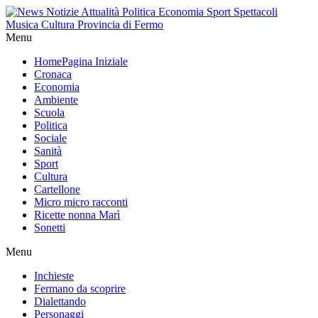
Menu
Home
Pagina Iniziale
Cronaca
Economia
Ambiente
Scuola
Politica
Sociale
Sanità
Sport
Cultura
Cartellone
Micro micro racconti
Ricette nonna Marì
Sonetti
Menu
Inchieste
Fermano da scoprire
Dialettando
Personaggi