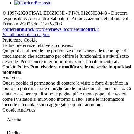
© 1997-2020 FISAL EDIZIONI - P.IVA 01265030443 - Direttore
responsabile: Alessandro Sabbatini - Autorizzazione del tribunale di
Fermo n.2/2003 del 11/03/2003
corriere
annunci
.it
corriere
news
.it
corriere
incontri
.it
Vai all'inizio della pagina
Preferenze Cookie
Le tue preferenze relative al consenso
Qui puoi esprimere le tue preferenze di consenso alle tecnologie di
tracciamento che adottiamo per offrire le funzionalità e attività sotto
descritte. Per ottenere ulteriori informazioni, fai riferimento alla
Cookie Policy.
Puoi rivedere e modificare le tue scelte in qualsiasi
momento.
Analytics
Questi cookie ci permettono di contare le visite e fonti di traffico in
modo da poter misurare e migliorare le prestazioni del nostro sito. Ci
aiutano a sapere quali sono le pagine più e meno popolari e vedere
come i visitatori si muovono intorno al sito. Tutte le informazioni
raccolte dai cookie sono aggregate e quindi anonime.
Google Analytics
Accetta
Declina