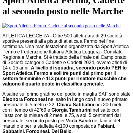
Sport Atletica Fermo, Cadette
al secondo posto nelle Marche
ATLETICA LEGGERA - Oltre 500 atleti-gara di 29 società
sportive presenti alla pista di atletica a Fermo nel fine
settimana. Una manifestazione organizzata da Sport Atletica
Fermo e Federazione Italiana Atletica Leggera - Comitato
Regionale Marche. Si è trattato della finale del Campionato
di Società categorie Cadette e Cadetti 2024, ovvero atleti di
14 e 15 anni.
A livello di squadra, secondo posto PER lo
Sport Atletica Fermo a soli tre punti dal primo per il
settore femminile
e
113 punti per il settore maschile che
valgono il quarto posto in classifica generale.
A salire sul primo gradino del podio in maglia SAF sono state
Eleonora Forconesi
nel salto in lungo con il nuovo primato
personale di 5 metri e 22,
Chiara Sabbatini
nei 300 metri
con il tempo di 42”69 e
Giorgia Tamburini
nel salto con
l’asta con la misura di 2 metri e 75, a soli 5 centimetri dal
personale; secondo posto per
Viola Basili
nel lancio del
martello e per la staffetta 4x100 composta da
Fabiani,
Sabbatini, Forconesi, Del Bello
.