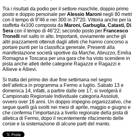
Tra i risultati da podio per il settore maschile, doppio primo
posto e doppio personale per
Alessio Maroni
negli 80 metri
con il tempo di 9”46 e nei 300 in 37”20. Vittoria anche per la
staffetta 4x100 composta da
Maroni, Garbuglia, Catasti, Di
Sera
con il tempo di 46”22; secondo posto per
Francesco
Tronelli
nel salto in alto. Importanti, ovviamente anche gli
altri piazzamenti ottenuti dagli atleti che hanno concorso a
portare punti per la classifica generale. Presenti alla
manifestazione società sportive da Marche, Abruzzo, Emilia
Romagna e Toscana per una gara che ha visto scendere in
pista anche atleti delle categorie Ragazze e Ragazzi e
Allieve e Allievi.
Si tratta del primo dei due fine settimana nel segno
dell’atletica in programma a Fermo a luglio. Sabato 13 e
domenica 14, infatti, a partire dalle ore 17, si svolgerà il
Campionato Regionale Individuale categoria Assoluti,
ovvero over 16 anni. Un doppio impegno organizzativo, che
segue quelli già svolti nei mesi di aprile, maggio e giugno e
che conferma l’importanza a livello regionale della pista di
atletica di Fermo, dopo il recentemente rifacimento delle
corsie e la sistemazione di alcune parti del manto.