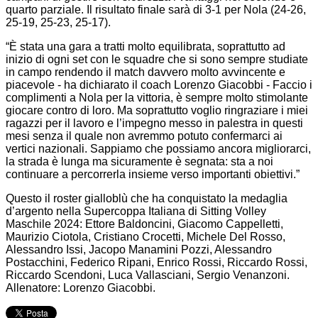
quarto parziale. Il risultato finale sarà di 3-1 per Nola (24-26,
25-19, 25-23, 25-17).
“È stata una gara a tratti molto equilibrata, soprattutto ad
inizio di ogni set con le squadre che si sono sempre studiate
in campo rendendo il match davvero molto avvincente e
piacevole - ha dichiarato il coach Lorenzo Giacobbi - Faccio i
complimenti a Nola per la vittoria, è sempre molto stimolante
giocare contro di loro. Ma soprattutto voglio ringraziare i miei
ragazzi per il lavoro e l’impegno messo in palestra in questi
mesi senza il quale non avremmo potuto confermarci ai
vertici nazionali. Sappiamo che possiamo ancora migliorarci,
la strada è lunga ma sicuramente è segnata: sta a noi
continuare a percorrerla insieme verso importanti obiettivi.”
Questo il roster gialloblù che ha conquistato la medaglia
d’argento nella Supercoppa Italiana di Sitting Volley
Maschile 2024: Ettore Baldoncini, Giacomo Cappelletti,
Maurizio Ciotola, Cristiano Crocetti, Michele Del Rosso,
Alessandro Issi, Jacopo Manamini Pozzi, Alessandro
Postacchini, Federico Ripani, Enrico Rossi, Riccardo Rossi,
Riccardo Scendoni, Luca Vallasciani, Sergio Venanzoni.
Allenatore: Lorenzo Giacobbi.