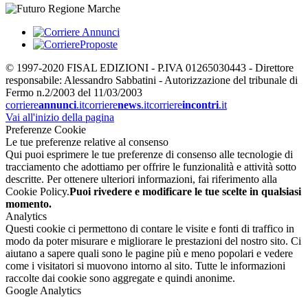
© 1997-2020 FISAL EDIZIONI - P.IVA 01265030443 - Direttore
responsabile: Alessandro Sabbatini - Autorizzazione del tribunale di
Fermo n.2/2003 del 11/03/2003
corriere
annunci
.it
corriere
news
.it
corriere
incontri
.it
Vai all'inizio della pagina
Preferenze Cookie
Le tue preferenze relative al consenso
Qui puoi esprimere le tue preferenze di consenso alle tecnologie di
tracciamento che adottiamo per offrire le funzionalità e attività sotto
descritte. Per ottenere ulteriori informazioni, fai riferimento alla
Cookie Policy.
Puoi rivedere e modificare le tue scelte in qualsiasi
momento.
Analytics
Questi cookie ci permettono di contare le visite e fonti di traffico in
modo da poter misurare e migliorare le prestazioni del nostro sito. Ci
aiutano a sapere quali sono le pagine più e meno popolari e vedere
come i visitatori si muovono intorno al sito. Tutte le informazioni
raccolte dai cookie sono aggregate e quindi anonime.
Google Analytics