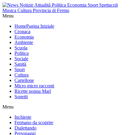
Menu
Home
Pagina Iniziale
Cronaca
Economia
Ambiente
Scuola
Politica
Sociale
Sanità
Sport
Cultura
Cartellone
Micro micro racconti
Ricette nonna Marì
Sonetti
Menu
Inchieste
Fermano da scoprire
Dialettando
Personaggi