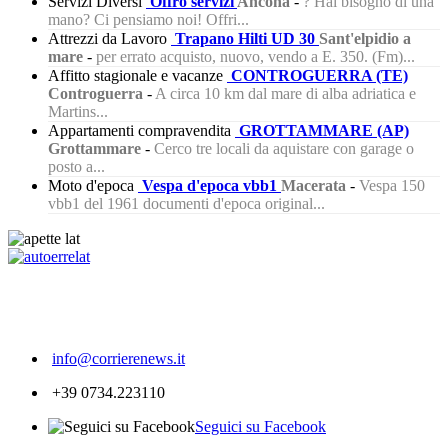
Servizi Diversi
Offro servizi
Ancona
-
? Hai bisogno di una
mano? Ci pensiamo noi! Offri...
Attrezzi da Lavoro
Trapano Hilti UD 30
Sant'elpidio a
mare
-
per errato acquisto, nuovo, vendo a E. 350. (Fm)...
Affitto stagionale e vacanze
CONTROGUERRA (TE)
Controguerra
-
A circa 10 km dal mare di alba adriatica e
Martins...
Appartamenti compravendita
GROTTAMMARE (AP)
Grottammare
-
Cerco tre locali da aquistare con garage o
posto a...
Moto d'epoca
Vespa d'epoca vbb1
Macerata
-
Vespa 150
vbb1 del 1961 documenti d'epoca original...
388
info@corrierenews.it
+39 0734.223110
Seguici su Facebook