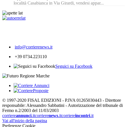
località Casabianca in Via Girardi, vendesi appar...
224
info@corrierenews.it
+39 0734.223110
Seguici su Facebook
© 1997-2020 FISAL EDIZIONI - P.IVA 01265030443 - Direttore
responsabile: Alessandro Sabbatini - Autorizzazione del tribunale di
Fermo n.2/2003 del 11/03/2003
corriere
annunci
.it
corriere
news
.it
corriere
incontri
.it
Vai all'inizio della pagina
Preferenze Cookie