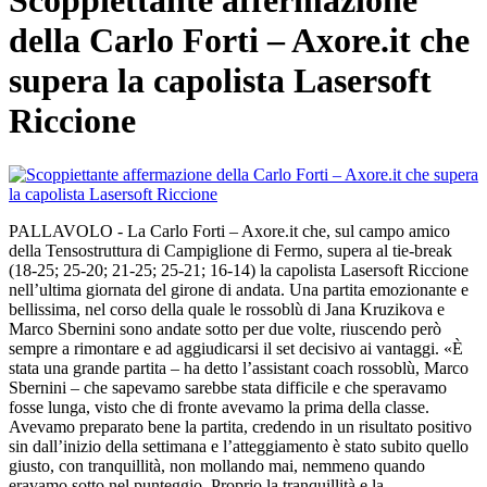
Scoppiettante affermazione
della Carlo Forti – Axore.it che
supera la capolista Lasersoft
Riccione
PALLAVOLO - La Carlo Forti – Axore.it che, sul campo amico
della Tensostruttura di Campiglione di Fermo, supera al tie-break
(18-25; 25-20; 21-25; 25-21; 16-14) la capolista Lasersoft Riccione
nell’ultima giornata del girone di andata. Una partita emozionante e
bellissima, nel corso della quale le rossoblù di Jana Kruzikova e
Marco Sbernini sono andate sotto per due volte, riuscendo però
sempre a rimontare e ad aggiudicarsi il set decisivo ai vantaggi. «È
stata una grande partita – ha detto l’assistant coach rossoblù, Marco
Sbernini – che sapevamo sarebbe stata difficile e che speravamo
fosse lunga, visto che di fronte avevamo la prima della classe.
Avevamo preparato bene la partita, credendo in un risultato positivo
sin dall’inizio della settimana e l’atteggiamento è stato subito quello
giusto, con tranquillità, non mollando mai, nemmeno quando
eravamo sotto nel punteggio. Proprio la tranquillità e la