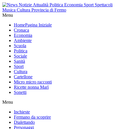
Menu
Home
Pagina Iniziale
Cronaca
Economia
Ambiente
Scuola
Politica
Sociale
Sanità
Sport
Cultura
Cartellone
Micro micro racconti
Ricette nonna Marì
Sonetti
Menu
Inchieste
Fermano da scoprire
Dialettando
Personaggi