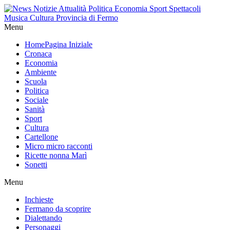
Menu
Home
Pagina Iniziale
Cronaca
Economia
Ambiente
Scuola
Politica
Sociale
Sanità
Sport
Cultura
Cartellone
Micro micro racconti
Ricette nonna Marì
Sonetti
Menu
Inchieste
Fermano da scoprire
Dialettando
Personaggi