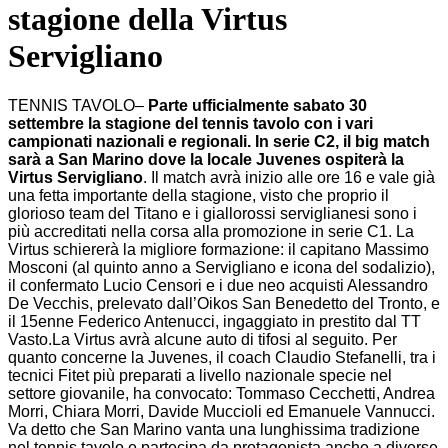
stagione della Virtus
Servigliano
TENNIS TAVOLO–
Parte ufficialmente sabato 30
settembre la stagione del tennis tavolo con i vari
campionati nazionali e regionali. In serie C2, il big match
sarà a San Marino dove la locale Juvenes ospiterà la
Virtus Servigliano
. Il match avrà inizio alle ore 16 e vale già
una fetta importante della stagione, visto che proprio il
glorioso team del Titano e i giallorossi serviglianesi sono i
più accreditati nella corsa alla promozione in serie C1. La
Virtus schiererà la migliore formazione: il capitano Massimo
Mosconi (al quinto anno a Servigliano e icona del sodalizio),
il confermato Lucio Censori e i due neo acquisti Alessandro
De Vecchis, prelevato dall’Oikos San Benedetto del Tronto, e
il 15enne Federico Antenucci, ingaggiato in prestito dal TT
Vasto.La Virtus avrà alcune auto di tifosi al seguito. Per
quanto concerne la Juvenes, il coach Claudio Stefanelli, tra i
tecnici Fitet più preparati a livello nazionale specie nel
settore giovanile, ha convocato: Tommaso Cecchetti, Andrea
Morri, Chiara Morri, Davide Muccioli ed Emanuele Vannucci.
Va detto che San Marino vanta una lunghissima tradizione
nel tennis tavolo e partecipa da protagonista anche a diverse