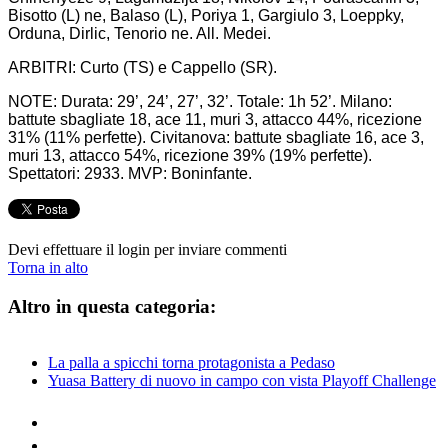
Bisotto (L) ne, Balaso (L), Poriya 1, Gargiulo 3, Loeppky,
Orduna, Dirlic, Tenorio ne. All. Medei.
ARBITRI: Curto (TS) e Cappello (SR).
NOTE: Durata: 29’, 24’, 27’, 32’. Totale: 1h 52’. Milano:
battute sbagliate 18, ace 11, muri 3, attacco 44%, ricezione
31% (11% perfette). Civitanova: battute sbagliate 16, ace 3,
muri 13, attacco 54%, ricezione 39% (19% perfette).
Spettatori: 2933. MVP: Boninfante.
Devi effettuare il login per inviare commenti
Torna in alto
Altro in questa categoria:
La palla a spicchi torna protagonista a Pedaso
Yuasa Battery di nuovo in campo con vista Playoff Challenge