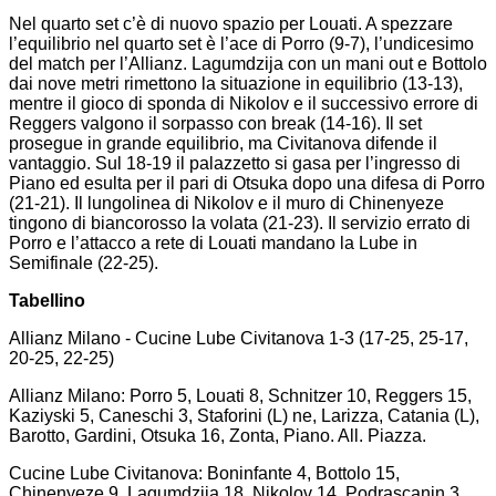
Nel quarto set c’è di nuovo spazio per Louati. A spezzare
l’equilibrio nel quarto set è l’ace di Porro (9-7), l’undicesimo
del match per l’Allianz. Lagumdzija con un mani out e Bottolo
dai nove metri rimettono la situazione in equilibrio (13-13),
mentre il gioco di sponda di Nikolov e il successivo errore di
Reggers valgono il sorpasso con break (14-16). Il set
prosegue in grande equilibrio, ma Civitanova difende il
vantaggio. Sul 18-19 il palazzetto si gasa per l’ingresso di
Piano ed esulta per il pari di Otsuka dopo una difesa di Porro
(21-21). Il lungolinea di Nikolov e il muro di Chinenyeze
tingono di biancorosso la volata (21-23). Il servizio errato di
Porro e l’attacco a rete di Louati mandano la Lube in
Semifinale (22-25).
Tabellino
Allianz Milano - Cucine Lube Civitanova 1-3 (17-25, 25-17,
20-25, 22-25)
Allianz Milano: Porro 5, Louati 8, Schnitzer 10, Reggers 15,
Kaziyski 5, Caneschi 3, Staforini (L) ne, Larizza, Catania (L),
Barotto, Gardini, Otsuka 16, Zonta, Piano. All. Piazza.
Cucine Lube Civitanova: Boninfante 4, Bottolo 15,
Chinenyeze 9, Lagumdzija 18, Nikolov 14, Podrascanin 3,