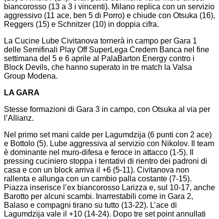
biancorosso (13 a 3 i vincenti). Milano replica con un servizio
aggressivo (11 ace, ben 5 di Porro) e chiude con Otsuka (16),
Reggers (15) e Schnitzer (10) in doppia cifra.
La Cucine Lube Civitanova tornerà in campo per Gara 1
delle Semifinali Play Off SuperLega Credem Banca nel fine
settimana del 5 e 6 aprile al PalaBarton Energy contro i
Block Devils, che hanno superato in tre match la Valsa
Group Modena.
LA GARA
Stesse formazioni di Gara 3 in campo, con Otsuka al via per
l’Allianz.
Nel primo set mani calde per Lagumdzija (6 punti con 2 ace)
e Bottolo (5). Lube aggressiva al servizio con Nikolov. Il team
è dominante nel muro-difesa e feroce in attacco (1-5). Il
pressing cuciniero stoppa i tentativi di rientro dei padroni di
casa e con un block arriva il +6 (5-11). Civitanova non
rallenta e allunga con un cambio palla costante (7-15).
Piazza inserisce l’ex biancorosso Larizza e, sul 10-17, anche
Barotto per alcuni scambi. Inarrestabili come in Gara 2,
Balaso e compagni tirano su tutto (13-22). L’ace di
Lagumdzija vale il +10 (14-24). Dopo tre set point annullati