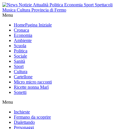
Menu
Home
Pagina Iniziale
Cronaca
Economia
Ambiente
Scuola
Politica
Sociale
Sanità
Sport
Cultura
Cartellone
Micro micro racconti
Ricette nonna Marì
Sonetti
Menu
Inchieste
Fermano da scoprire
Dialettando
Personaggi