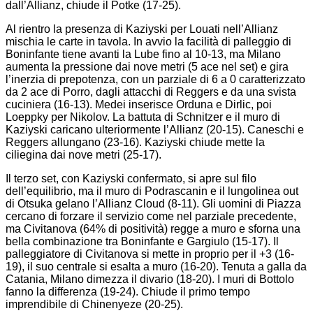
dall’Allianz, chiude il Potke (17-25).
Al rientro la presenza di Kaziyski per Louati nell’Allianz
mischia le carte in tavola. In avvio la facilità di palleggio di
Boninfante tiene avanti la Lube fino al 10-13, ma Milano
aumenta la pressione dai nove metri (5 ace nel set) e gira
l’inerzia di prepotenza, con un parziale di 6 a 0 caratterizzato
da 2 ace di Porro, dagli attacchi di Reggers e da una svista
cuciniera (16-13). Medei inserisce Orduna e Dirlic, poi
Loeppky per Nikolov. La battuta di Schnitzer e il muro di
Kaziyski caricano ulteriormente l’Allianz (20-15). Caneschi e
Reggers allungano (23-16). Kaziyski chiude mette la
ciliegina dai nove metri (25-17).
Il terzo set, con Kaziyski confermato, si apre sul filo
dell’equilibrio, ma il muro di Podrascanin e il lungolinea out
di Otsuka gelano l’Allianz Cloud (8-11). Gli uomini di Piazza
cercano di forzare il servizio come nel parziale precedente,
ma Civitanova (64% di positività) regge a muro e sforna una
bella combinazione tra Boninfante e Gargiulo (15-17). Il
palleggiatore di Civitanova si mette in proprio per il +3 (16-
19), il suo centrale si esalta a muro (16-20). Tenuta a galla da
Catania, Milano dimezza il divario (18-20). I muri di Bottolo
fanno la differenza (19-24). Chiude il primo tempo
imprendibile di Chinenyeze (20-25).