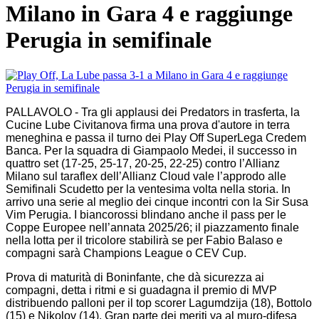
Milano in Gara 4 e raggiunge
Perugia in semifinale
PALLAVOLO - Tra gli applausi dei Predators in trasferta, la
Cucine Lube Civitanova firma una prova d'autore in terra
meneghina e passa il turno dei Play Off SuperLega Credem
Banca. Per la squadra di Giampaolo Medei, il successo in
quattro set (17-25, 25-17, 20-25, 22-25) contro l’Allianz
Milano sul taraflex dell’Allianz Cloud vale l’approdo alle
Semifinali Scudetto per la ventesima volta nella storia. In
arrivo una serie al meglio dei cinque incontri con la Sir Susa
Vim Perugia. I biancorossi blindano anche il pass per le
Coppe Europee nell’annata 2025/26; il piazzamento finale
nella lotta per il tricolore stabilirà se per Fabio Balaso e
compagni sarà Champions League o CEV Cup.
Prova di maturità di Boninfante, che dà sicurezza ai
compagni, detta i ritmi e si guadagna il premio di MVP
distribuendo palloni per il top scorer Lagumdzija (18), Bottolo
(15) e Nikolov (14). Gran parte dei meriti va al muro-difesa