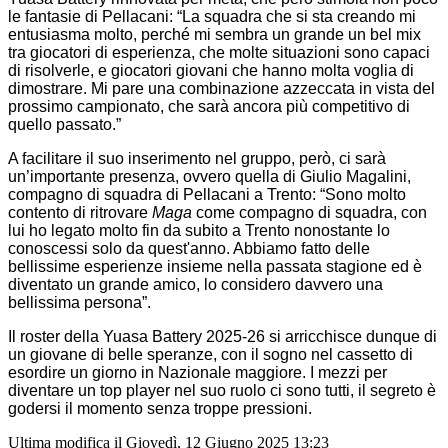
le fantasie di Pellacani: “La squadra che si sta creando mi
entusiasma molto, perché mi sembra un grande un bel mix
tra giocatori di esperienza, che molte situazioni sono capaci
di risolverle, e giocatori giovani che hanno molta voglia di
dimostrare. Mi pare una combinazione azzeccata in vista del
prossimo campionato, che sarà ancora più competitivo di
quello passato.”
A facilitare il suo inserimento nel gruppo, però, ci sarà
un’importante presenza, ovvero quella di Giulio Magalini,
compagno di squadra di Pellacani a Trento: “Sono molto
contento di ritrovare
Maga
come compagno di squadra, con
lui ho legato molto fin da subito a Trento nonostante lo
conoscessi solo da quest'anno. Abbiamo fatto delle
bellissime esperienze insieme nella passata stagione ed è
diventato un grande amico, lo considero davvero una
bellissima persona”.
Il roster della Yuasa Battery 2025-26 si arricchisce dunque di
un giovane di belle speranze, con il sogno nel cassetto di
esordire un giorno in Nazionale maggiore. I mezzi per
diventare un top player nel suo ruolo ci sono tutti, il segreto è
godersi il momento senza troppe pressioni.
Ultima modifica il Giovedì, 12 Giugno 2025 13:23