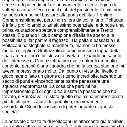
certezza di poter disputare nuovamente la serie regina del
volley nazionale, ecco che il club del presidente Romiti non
ha perso tempo nel bussare alla porta dell’Itas Trentino.
Comprensibilmente, però, non si era da soli a farlo: Pellacani
è infatti profilo ambito, ad altissimo potenziale, e dunque una
prima valutazione spettava comprensibilmente a Trento
stessa. E quando il club campione d’Italia ha aperto alla
possibilità di far partire il ragazzo, lì la palla è passata a lui.
Pellacani ha sfogliato la margherita, ma non ci ha messo
molto a scegliere Grottazzolina come prossima tappa della
sua carriera, com’è lui stesso a rivelare: “Quando ho saputo
dell'interesse di Grottazzolina nei miei confronti ero molto
contento, perché è una squadra che nella scorsa stagione mi
aveva impressionato molto. Dal punto di vista del livello di
gioco hanno fatto un girone di ritorno incredibile, facendo un
sacco di punti e vincendo tante partite per essere una
squadra neopromossa. La cosa che però mi ha
impressionato più di ogni altra è stata la passione che ho
trovato, il PalaSavelli è stato quello che mi ha impressionato
più di tutti per il calore del pubblico, era veramente
assordante! Sono felicissimo di poter far parte di questa
società.”
La notevole altezza fa di Pellacani un attaccante già temibile,
a dispetto della giovanissima età. Negli anni del giovanile ha