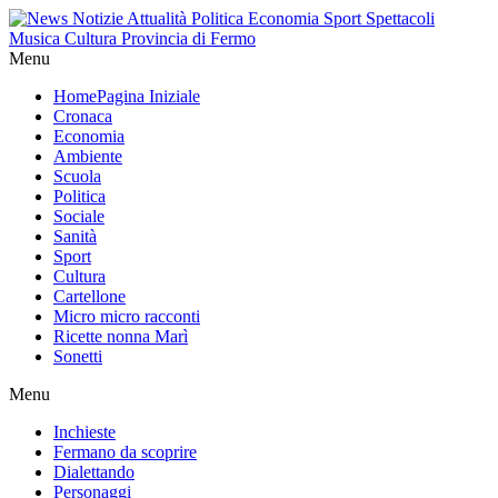
Menu
Home
Pagina Iniziale
Cronaca
Economia
Ambiente
Scuola
Politica
Sociale
Sanità
Sport
Cultura
Cartellone
Micro micro racconti
Ricette nonna Marì
Sonetti
Menu
Inchieste
Fermano da scoprire
Dialettando
Personaggi