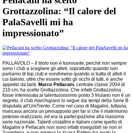
Pellacani ha scelto
Grottazzolina: “Il calore del
PalaSavelli mi ha
impressionato”
PALLAVOLO – Il titolo non è fuorviante, perché non sempre
sono i club a scegliere gli atleti, soprattutto quando non
parliamo di top club e nondimeno quando si tratta di atleti il
cui talento, oltre che essere sotto gli occhi di tutti, è anche
appetito da tanti.
Marco Pellacani
, centrale classe 2004 di
210 cm, ha scelto Grottazzolina. Che infatti Grottazzolina
fosse interessata al talentuosissimo posto 3 friulano non è un
segreto, il club marchigiano lo segue dai tempi della Serie B
disputata all’UniTrento. Come nel caso di Magalini, tuttavia,
mancava ancora un presupposto per far sì che il matrimonio
potesse realizzarsi, ed era la partecipazione alla massima
serie nazionale. Talenti cristallini e italiani come quello di
Magalini e Pellacani non sono infatti inseguibili se non in
Superlega, e non appena la Yuasa Battery ha avuto la