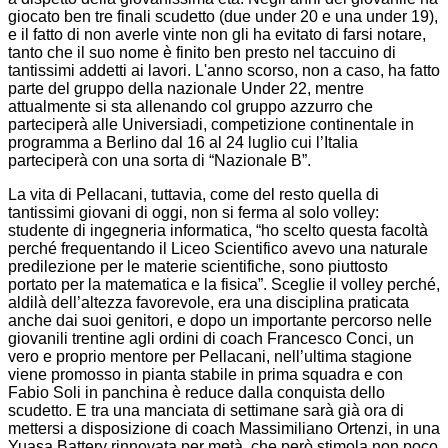
giocato ben tre finali scudetto (due under 20 e una under 19),
e il fatto di non averle vinte non gli ha evitato di farsi notare,
tanto che il suo nome è finito ben presto nel taccuino di
tantissimi addetti ai lavori. L'anno scorso, non a caso, ha fatto
parte del gruppo della nazionale Under 22, mentre
attualmente si sta allenando col gruppo azzurro che
parteciperà alle Universiadi, competizione continentale in
programma a Berlino dal 16 al 24 luglio cui l’Italia
parteciperà con una sorta di “Nazionale B”.
La vita di Pellacani, tuttavia, come del resto quella di
tantissimi giovani di oggi, non si ferma al solo volley:
studente di ingegneria informatica, “ho scelto questa facoltà
perché frequentando il Liceo Scientifico avevo una naturale
predilezione per le materie scientifiche, sono piuttosto
portato per la matematica e la fisica”. Sceglie il volley perché,
aldilà dell’altezza favorevole, era una disciplina praticata
anche dai suoi genitori, e dopo un importante percorso nelle
giovanili trentine agli ordini di coach Francesco Conci, un
vero e proprio mentore per Pellacani, nell’ultima stagione
viene promosso in pianta stabile in prima squadra e con
Fabio Soli in panchina è reduce dalla conquista dello
scudetto. E tra una manciata di settimane sarà già ora di
mettersi a disposizione di coach Massimiliano Ortenzi, in una
Yuasa Battery rinnovata per metà, che però stimola non poco