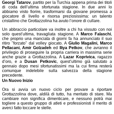
Georgi Tatarov
, partito per la Turchia appena prima dei titoli
di coda dell’ultima sfortunata stagione. In due anni lo
abbiamo visto fiorire, trasformarsi da giovane promessa a
giocatore di livello e risorsa preziosissima: un talento
cristallino che Grottazzolina ha avuto l’onore di cullare.
Un abbraccio particolare va inoltre a chi ha vissuto con noi
solo quest’ultima, travagliata stagione. A
Marco Falaschi
,
che proprio una manciata di giorni fa ha annunciato il suo
ritiro "forzato" dal volley giocato. A
Giulio Magalini, Marco
Pellacani, Amir Golzadeh
ed
Iliya Petkov
, che avranno il
privilegio di proseguire la propria carriera in massima serie
anche grazie a Grottazzolina. A
Lazar Koprivica
, ragazzo
d’oro, e a
Dusan Petkovic
, quest’ultimo già salutato a
gennaio dopo mesi sfortunatissimi ma la cui firma resterà
comunque indelebile sulla salvezza della stagione
precedente.
Un Nuovo Inizio
Ora si avvia un nuovo ciclo per provare a riportare
Grottazzolina dove, aldilà di tutto, ha meritato di stare. Ma
cambiare non significa dimenticare, e nessuno potrà mai
togliere a questo gruppo di atleti e professionisti il merito di
averci fatto toccare le stelle.