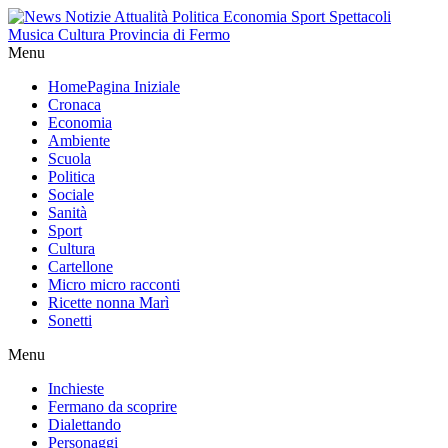
Menu
Home
Pagina Iniziale
Cronaca
Economia
Ambiente
Scuola
Politica
Sociale
Sanità
Sport
Cultura
Cartellone
Micro micro racconti
Ricette nonna Marì
Sonetti
Menu
Inchieste
Fermano da scoprire
Dialettando
Personaggi