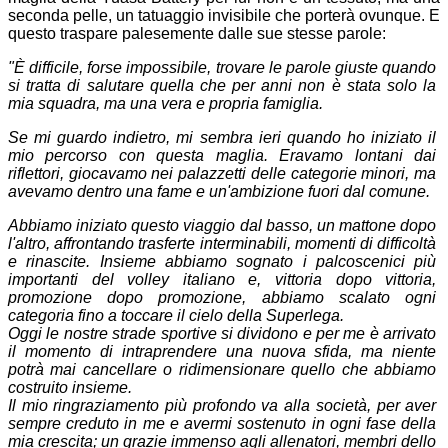
seconda pelle, un tatuaggio invisibile che porterà ovunque. E
questo traspare palesemente dalle sue stesse parole:
"È difficile, forse impossibile, trovare le parole giuste quando
si tratta di salutare quella che per anni non è stata solo la
mia squadra, ma una vera e propria famiglia.
Se mi guardo indietro, mi sembra ieri quando ho iniziato il
mio percorso con questa maglia. Eravamo lontani dai
riflettori, giocavamo nei palazzetti delle categorie minori, ma
avevamo dentro una fame e un'ambizione fuori dal comune.
Abbiamo iniziato questo viaggio dal basso, un mattone dopo
l'altro, affrontando trasferte interminabili, momenti di difficoltà
e rinascite. Insieme abbiamo sognato i palcoscenici più
importanti del volley italiano e, vittoria dopo vittoria,
promozione dopo promozione, abbiamo scalato ogni
categoria fino a toccare il cielo della Superlega.
Oggi le nostre strade sportive si dividono e per me è arrivato
il momento di intraprendere una nuova sfida, ma niente
potrà mai cancellare o ridimensionare quello che abbiamo
costruito insieme.
Il mio ringraziamento più profondo va alla società, per aver
sempre creduto in me e avermi sostenuto in ogni fase della
mia crescita; un grazie immenso agli allenatori, membri dello