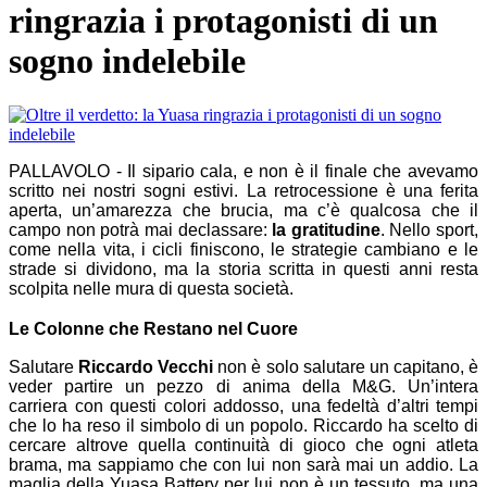
ringrazia i protagonisti di un
sogno indelebile
PALLAVOLO - Il sipario cala, e non è il finale che avevamo
scritto nei nostri sogni estivi. La retrocessione è una ferita
aperta, un’amarezza che brucia, ma c’è qualcosa che il
campo non potrà mai declassare:
la gratitudine
. Nello sport,
come nella vita, i cicli finiscono, le strategie cambiano e le
strade si dividono, ma la storia scritta in questi anni resta
scolpita nelle mura di questa società.
Le Colonne che Restano nel Cuore
Salutare
Riccardo Vecchi
non è solo salutare un capitano, è
veder partire un pezzo di anima della M&G. Un’intera
carriera con questi colori addosso, una fedeltà d’altri tempi
che lo ha reso il simbolo di un popolo. Riccardo ha scelto di
cercare altrove quella continuità di gioco che ogni atleta
brama, ma sappiamo che con lui non sarà mai un addio. La
maglia della Yuasa Battery per lui non è un tessuto, ma una