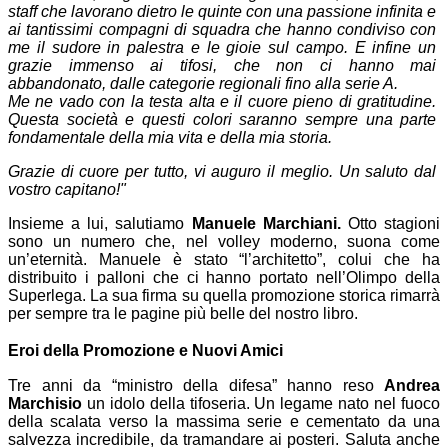
staff che lavorano dietro le quinte con una passione infinita e
ai tantissimi compagni di squadra che hanno condiviso con
me il sudore in palestra e le gioie sul campo. E infine un
grazie immenso ai tifosi, che non ci hanno mai
abbandonato, dalle categorie regionali fino alla serie A.
Me ne vado con la testa alta e il cuore pieno di gratitudine.
Questa società e questi colori saranno sempre una parte
fondamentale della mia vita e della mia storia.
Grazie di cuore per tutto, vi auguro il meglio. Un saluto dal
vostro capitano!"
Insieme a lui, salutiamo
Manuele Marchiani.
Otto stagioni
sono un numero che, nel volley moderno, suona come
un’eternità. Manuele è stato “l’architetto”, colui che ha
distribuito i palloni che ci hanno portato nell’Olimpo della
Superlega. La sua firma su quella promozione storica rimarrà
per sempre tra le pagine più belle del nostro libro.
Eroi della Promozione e Nuovi Amici
Tre anni da “ministro della difesa” hanno reso
Andrea
Marchisio
un idolo della tifoseria. Un legame nato nel fuoco
della scalata verso la massima serie e cementato da una
salvezza incredibile, da tramandare ai posteri. Saluta anche