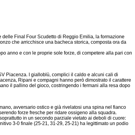
 delle Final Four Scudetto di Reggio Emilia, la formazione
bronzo che arricchisce una bacheca storica, composta ora da
po anno e con le proprie sole forze, di competere alla pari con
Piacenza. I gialloblù, complici il caldo e alcuni cali di
 Piacenza, Ripani e compagni hanno però dimostrato il carattere
mano il pallino del gioco, costringendo i fermani alla resa dopo
omano, avversario ostico e già rivelatosi una spina nel fianco
serendo forze fresche per ridare ossigeno alla squadra.
oprattutto in un secondo parziale vietato ai deboli di cuore:
initivo 3-0 finale (25-21, 31-29, 25-21) ha legittimato un podio