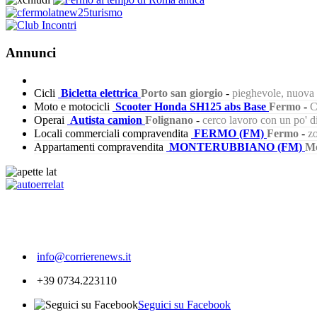
Annunci
Cicli
Bicletta elettrica
Porto san giorgio
-
pieghevole, nuova s
Moto e motocicli
Scooter Honda SH125 abs Base
Fermo
-
C
Operai
Autista camion
Folignano
-
cerco lavoro con un po' 
Locali commerciali compravendita
FERMO (FM)
Fermo
-
zo
Appartamenti compravendita
MONTERUBBIANO (FM)
Mo
546
info@corrierenews.it
+39 0734.223110
Seguici su Facebook