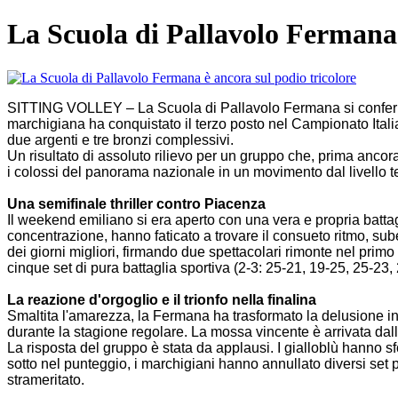
La Scuola di Pallavolo Fermana 
SITTING VOLLEY – La Scuola di Pallavolo Fermana si conferma a
marchigiana ha conquistato il terzo posto nel Campionato Ita
due argenti e tre bronzi complessivi.
Un risultato di assoluto rilievo per un gruppo che, prima anco
i colossi del panorama nazionale in un movimento dal livello t
Una semifinale thriller contro Piacenza
Il weekend emiliano si era aperto con una vera e propria battag
concentrazione, hanno faticato a trovare il consueto ritmo, su
dei giorni migliori, firmando due spettacolari rimonte nel primo 
cinque set di pura battaglia sportiva (2-3: 25-21, 19-25, 25-23,
La reazione d'orgoglio e il trionfo nella finalina
Smaltita l'amarezza, la Fermana ha trasformato la delusione in f
durante la stagione regolare. La mossa vincente è arrivata dal
La risposta del gruppo è stata da applausi. I gialloblù hanno sf
sotto nel punteggio, i marchigiani hanno annullato diversi set po
strameritato.