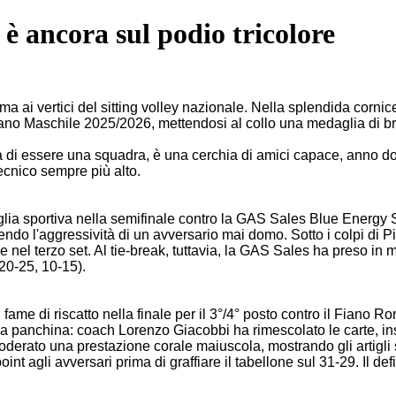
è ancora sul podio tricolore
i vertici del sitting volley nazionale. Nella splendida cornice
liano Maschile 2025/2026, mettendosi al collo una medaglia di 
ra di essere una squadra, è una cerchia di amici capace, anno do
ecnico sempre più alto.
lia sportiva nella semifinale contro la GAS Sales Blue Energy SV 
bendo l'aggressività di un avversario mai domo. Sotto i colpi di
e nel terzo set. Al tie-break, tuttavia, la GAS Sales ha preso in 
 20-25, 10-15).
ame di riscatto nella finale per il 3°/4° posto contro il Fiano R
la panchina: coach Lorenzo Giacobbi ha rimescolato le carte, in
oderato una prestazione corale maiuscola, mostrando gli artigli s
int agli avversari prima di graffiare il tabellone sul 31-29. Il def