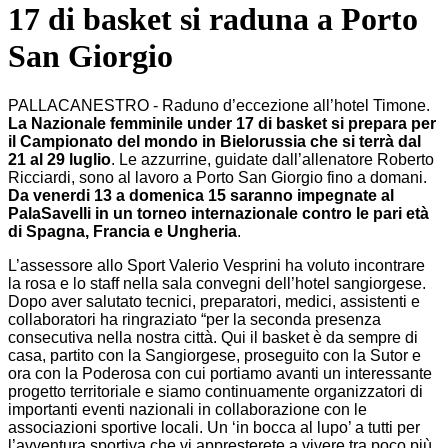
17 di basket si raduna a Porto
San Giorgio
PALLACANESTRO - Raduno d’eccezione all’hotel Timone.
La Nazionale femminile under 17 di basket si prepara per
il Campionato del mondo in Bielorussia che si terrà dal
21 al 29 luglio
. Le azzurrine, guidate dall’allenatore Roberto
Ricciardi, sono al lavoro a Porto San Giorgio fino a domani.
Da venerdi 13 a domenica 15 saranno impegnate al
PalaSavelli in un torneo internazionale contro le pari età
di Spagna, Francia e Ungheria
.
L’assessore allo Sport Valerio Vesprini ha voluto incontrare
la rosa e lo staff nella sala convegni dell’hotel sangiorgese.
Dopo aver salutato tecnici, preparatori, medici, assistenti e
collaboratori ha ringraziato “per la seconda presenza
consecutiva nella nostra città. Qui il basket è da sempre di
casa, partito con la Sangiorgese, proseguito con la Sutor e
ora con la Poderosa con cui portiamo avanti un interessante
progetto territoriale e siamo continuamente organizzatori di
importanti eventi nazionali in collaborazione con le
associazioni sportive locali. Un ‘in bocca al lupo’ a tutti per
l’avventura sportiva che vi appresterete a vivere tra poco più