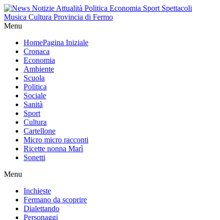
Menu
Home
Pagina Iniziale
Cronaca
Economia
Ambiente
Scuola
Politica
Sociale
Sanità
Sport
Cultura
Cartellone
Micro micro racconti
Ricette nonna Marì
Sonetti
Menu
Inchieste
Fermano da scoprire
Dialettando
Personaggi