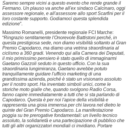
Saremo sempre vicini a questo evento che rende grande il
Fermano. Un plauso va anche all'ex sindaco Calcinaro, oggi
assessore regionale, e all'assessore allo sport Scarfini per il
loro costante supporto. Godiamoci questa splendida
edizione
”.
Massimo Romanelli, presidente regionale FCI Marche:
“
Ringrazio sentitamente l'Onorevole Battistoni perché, in
questa prestigiosa sede, non diamo visibilità soltanto al Gran
Premio Capodarco, ma diamo una vetrina straordinaria al
ciclismo a 360 gradi. Venendo qui alla Camera dei Deputati,
il mio primissimo pensiero è stato quello di immaginarmi
Gaetano Gazzoli seduto in questo ufficio. Con la sua
straordinaria lungimiranza, Gaetano avrebbe potuto
tranquillamente guidare l'ufficio marketing di una
grandissima azienda, poiché è stato un visionario assoluto
per il nostro sport. Ha inventato simboli unici, come le
storiche moto gialle che, quando svolgono Radio Corsa,
fanno capire immediatamente a tutti che si sta parlando di
Capodarco. Questa è per noi l'apice della visibilità e
rappresenta una gioia immensa per chi lavora nel dietro le
quinte del Gran Premio Capodarco. La manifestazione
poggia su tre prerogative fondamentali: un livello tecnico
assoluto, la solidarietà e una partecipazione di pubblico che
tutti gli altri organizzatori mondiali ci invidiano. Portare