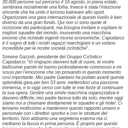
30.000 persone sul percorso il 16 agosto, in piena estate,
sembrava inizialmente una follia. Invece è stata l'intuizione
vincente che ha unito il turismo balneare allo sport.
Organizzare una gara internazionale di questo livello è ben
diverso da una gran fondo. Qui non ci sono quote di
iscrizione dei partecipanti, ma bisogna invitare e ospitare le
migliori squadre del mondo, muovendo una macchina
enorme che richiede ingenti risorse economiche. Capodarco
è il sogno di tutti i nostri ragazzi marchigiani e un volano
incredibile per le nostre società ciclistiche
”.
Simone Gazzoli, presidente del Gruppo Ciclistico
Capodarco: “
Vi ringrazio davvero tutti di cuore, le vostre
bellissime parole mi hanno profondamente commosso e mi
scuso per l'emozione che sto provando in questo momento
così importante. Mio padre Gaetano ha portato avanti questa
splendida gara per ben 53 anni, mettendoci una passione
immensa, e io oggi cerco con tutte le mie forze di continuare
la sua opera. Gestire una simile macchina organizzativa è
davvero difficile; mio padre faceva tutto da solo, mentre oggi
siamo noi a chiamare direttamente le squadre e gli hotel. Ci
teniamo moltissimo a mantenere questo rapporto umano e
personale con i direttori sportivi e con le strutture del
territorio. Non abbiamo una segreteria esterna ma ci
mettiamo la faccia in prima persona. È proprio per questo