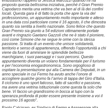
entusiasmo l'appello di Jessica Marcozzi quando mi ha
proposto questa bellissima iniziativa, perché il Gran Premio
Capodarco merita una vetrina che va ben al di là dei confini
locali. Questa gara è di fatto la porta che apre la via del
professionismo, un appuntamento molto importante e atteso
in una data così particolare come il 16 agosto, il che dimostra
quanto sia sentita a livello nazionale. Sono felice che questo
Gran Premio sia giunto a 54 edizioni ottimamente portate
avanti e ringrazio Gaetano Gazzoli che ne è stato il pioniere,
così come Simone che ne segue le orme con la stessa
passione. Si tratta di un evento che unisce solidarietà,
territorio e senso di appartenenza, offrendo l'opportunità a chi
viene da fuori di ammirare le splendide bellezze
marchigiane, i suoi paesaggi e i suoi percorsi. Questo
appuntamento diventa un volano fondamentale per il turismo
e per l'economia enogastronomica. Sono orgoglioso di
ospitare la presentazione qui alla Camera dei Deputati, in un
anno speciale in cui Fermo ha avuto anche l'onore di
accogliere qualche giorno fa l’arrivo di tappa del Giro d'Italia.
Il ciclismo è uno sport faticoso, fatto di sacrifici e passione,
ma avere una vetrina istituzionale come questa fa solo che
bene. Vi faccio un grandissimo in bocca al lupo con la
speranza profonda di poter essere presente insieme a voi il
prossimo 16 agosto
”.
Paolo Calcinaro, ex Sindaco di Fermo e Asssessore alla