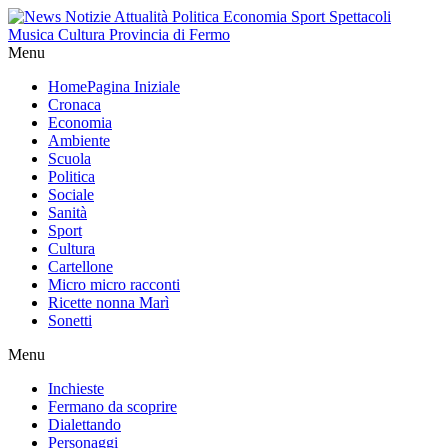
Menu
Home
Pagina Iniziale
Cronaca
Economia
Ambiente
Scuola
Politica
Sociale
Sanità
Sport
Cultura
Cartellone
Micro micro racconti
Ricette nonna Marì
Sonetti
Menu
Inchieste
Fermano da scoprire
Dialettando
Personaggi