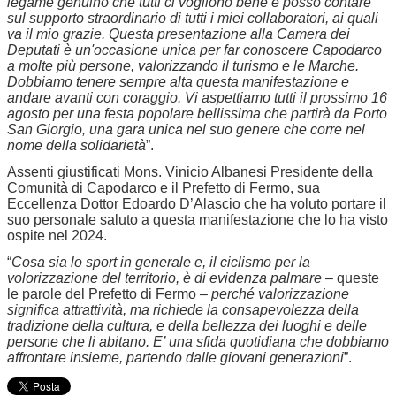
legame genuino che tutti ci vogliono bene e posso contare
sul supporto straordinario di tutti i miei collaboratori, ai quali
va il mio grazie. Questa presentazione alla Camera dei
Deputati è un'occasione unica per far conoscere Capodarco
a molte più persone, valorizzando il turismo e le Marche.
Dobbiamo tenere sempre alta questa manifestazione e
andare avanti con coraggio. Vi aspettiamo tutti il prossimo 16
agosto per una festa popolare bellissima che partirà da Porto
San Giorgio, una gara unica nel suo genere che corre nel
nome della solidarietà
”.
Assenti giustificati Mons. Vinicio Albanesi Presidente della
Comunità di Capodarco e il Prefetto di Fermo, sua
Eccellenza Dottor Edoardo D’Alascio che ha voluto portare il
suo personale saluto a questa manifestazione che lo ha visto
ospite nel 2024.
“
Cosa sia lo sport in generale e, il ciclismo per la
volorizzazione del territorio, è di evidenza palmare –
queste
le parole del Prefetto di Fermo
– perché valorizzazione
significa attrattività, ma richiede la consapevolezza della
tradizione della cultura, e della bellezza dei luoghi e delle
persone che li abitano. E’ una sfida quotidiana che dobbiamo
affrontare insieme, partendo dalle giovani generazioni
”.