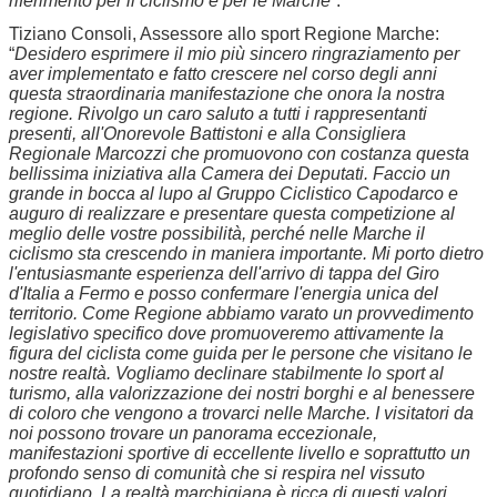
riferimento per il ciclismo e per le Marche
”.
Tiziano Consoli, Assessore allo sport Regione Marche:
“
Desidero esprimere il mio più sincero ringraziamento per
aver implementato e fatto crescere nel corso degli anni
questa straordinaria manifestazione che onora la nostra
regione. Rivolgo un caro saluto a tutti i rappresentanti
presenti, all'Onorevole Battistoni e alla Consigliera
Regionale Marcozzi che promuovono con costanza questa
bellissima iniziativa alla Camera dei Deputati. Faccio un
grande in bocca al lupo al Gruppo Ciclistico Capodarco e
auguro di realizzare e presentare questa competizione al
meglio delle vostre possibilità, perché nelle Marche il
ciclismo sta crescendo in maniera importante. Mi porto dietro
l'entusiasmante esperienza dell'arrivo di tappa del Giro
d'Italia a Fermo e posso confermare l'energia unica del
territorio. Come Regione abbiamo varato un provvedimento
legislativo specifico dove promuoveremo attivamente la
figura del ciclista come guida per le persone che visitano le
nostre realtà. Vogliamo declinare stabilmente lo sport al
turismo, alla valorizzazione dei nostri borghi e al benessere
di coloro che vengono a trovarci nelle Marche. I visitatori da
noi possono trovare un panorama eccezionale,
manifestazioni sportive di eccellente livello e soprattutto un
profondo senso di comunità che si respira nel vissuto
quotidiano. La realtà marchigiana è ricca di questi valori