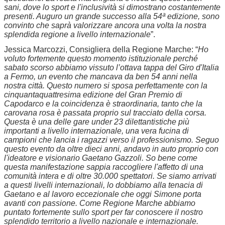
sani, dove lo sport e l'inclusività si dimostrano costantemente
presenti. Auguro un grande successo alla 54ª edizione, sono
convinto che saprà valorizzare ancora una volta la nostra
splendida regione a livello internazionale
”.
Jessica Marcozzi, Consigliera della Regione Marche: “
Ho
voluto fortemente questo momento istituzionale perché
sabato scorso abbiamo vissuto l’ottava tappa del Giro d'Italia
a Fermo, un evento che mancava da ben 54 anni nella
nostra città. Questo numero si sposa perfettamente con la
cinquantaquattresima edizione del Gran Premio di
Capodarco e la coincidenza è straordinaria, tanto che la
carovana rosa è passata proprio sul tracciato della corsa.
Questa è una delle gare under 23 dilettantistiche più
importanti a livello internazionale, una vera fucina di
campioni che lancia i ragazzi verso il professionismo. Seguo
questo evento da oltre dieci anni, andavo in auto proprio con
l'ideatore e visionario Gaetano Gazzoli. So bene come
questa manifestazione sappia raccogliere l'affetto di una
comunità intera e di oltre 30.000 spettatori. Se siamo arrivati
a questi livelli internazionali, lo dobbiamo alla tenacia di
Gaetano e al lavoro eccezionale che oggi Simone porta
avanti con passione. Come Regione Marche abbiamo
puntato fortemente sullo sport per far conoscere il nostro
splendido territorio a livello nazionale e internazionale.