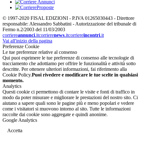
© 1997-2020 FISAL EDIZIONI - P.IVA 01265030443 - Direttore
responsabile: Alessandro Sabbatini - Autorizzazione del tribunale di
Fermo n.2/2003 del 11/03/2003
corriere
annunci
.it
corriere
news
.it
corriere
incontri
.it
Vai all'inizio della pagina
Preferenze Cookie
Le tue preferenze relative al consenso
Qui puoi esprimere le tue preferenze di consenso alle tecnologie di
tracciamento che adottiamo per offrire le funzionalità e attività sotto
descritte. Per ottenere ulteriori informazioni, fai riferimento alla
Cookie Policy.
Puoi rivedere e modificare le tue scelte in qualsiasi
momento.
Analytics
Questi cookie ci permettono di contare le visite e fonti di traffico in
modo da poter misurare e migliorare le prestazioni del nostro sito. Ci
aiutano a sapere quali sono le pagine più e meno popolari e vedere
come i visitatori si muovono intorno al sito. Tutte le informazioni
raccolte dai cookie sono aggregate e quindi anonime.
Google Analytics
Accetta