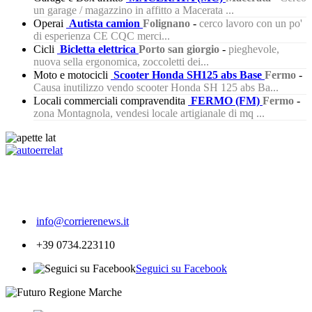
un garage / magazzino in affitto a Macerata ...
Operai
Autista camion
Folignano
-
cerco lavoro con un po'
di esperienza CE CQC merci...
Cicli
Bicletta elettrica
Porto san giorgio
-
pieghevole,
nuova sella ergonomica, zoccoletti dei...
Moto e motocicli
Scooter Honda SH125 abs Base
Fermo
-
Causa inutilizzo vendo scooter Honda SH 125 abs Ba...
Locali commerciali compravendita
FERMO (FM)
Fermo
-
zona Montagnola, vendesi locale artigianale di mq ...
365
info@corrierenews.it
+39 0734.223110
Seguici su Facebook