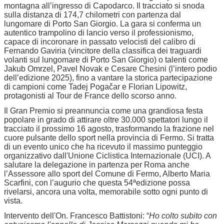
montagna all’ingresso di Capodarco. Il tracciato si snoda
sulla distanza di 174,7 chilometri con partenza dal
lungomare di Porto San Giorgio. La gara si conferma un
autentico trampolino di lancio verso il professionismo,
capace di incoronare in passato velocisti del calibro di
Fernando Gaviria (vincitore della classifica dei traguardi
volanti sul lungomare di Porto San Giorgio) o talenti come
Jakub Omrzel, Pavel Novak e Cesare Chesini (l’intero podio
dell’edizione 2025), fino a vantare la storica partecipazione
di campioni come Tadej Pogačar e Florian Lipowitz,
protagonisti al Tour de France dello scorso anno.
Il Gran Premio si preannuncia come una grandiosa festa
popolare in grado di attirare oltre 30.000 spettatori lungo il
tracciato il prossimo 16 agosto, trasformando la frazione nel
cuore pulsante dello sport nella provincia di Fermo. Si tratta
di un evento unico che ha ricevuto il massimo punteggio
organizzativo dall'Unione Ciclistica Internazionale (UCI). A
salutare la delegazione in partenza per Roma anche
l’Assessore allo sport del Comune di Fermo, Alberto Maria
Scarfini, con l’augurio che questa 54ªedizione possa
rivelarsi, ancora una volta, memorabile sotto ogni punto di
vista.
Intervento dell'On. Francesco Battistoni: “
Ho colto subito con