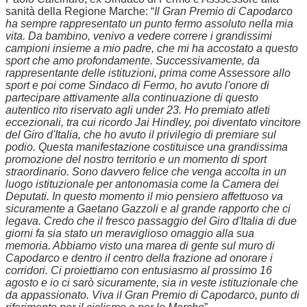
sanità della Regione Marche: “
Il Gran Premio di Capodarco
ha sempre rappresentato un punto fermo assoluto nella mia
vita. Da bambino, venivo a vedere correre i grandissimi
campioni insieme a mio padre, che mi ha accostato a questo
sport che amo profondamente. Successivamente, da
rappresentante delle istituzioni, prima come Assessore allo
sport e poi come Sindaco di Fermo, ho avuto l'onore di
partecipare attivamente alla continuazione di questo
autentico rito riservato agli under 23. Ho premiato atleti
eccezionali, tra cui ricordo Jai Hindley, poi diventato vincitore
del Giro d'Italia, che ho avuto il privilegio di premiare sul
podio. Questa manifestazione costituisce una grandissima
promozione del nostro territorio e un momento di sport
straordinario. Sono davvero felice che venga accolta in un
luogo istituzionale per antonomasia come la Camera dei
Deputati. In questo momento il mio pensiero affettuoso va
sicuramente a Gaetano Gazzoli e al grande rapporto che ci
legava. Credo che il fresco passaggio del Giro d'Italia di due
giorni fa sia stato un meraviglioso omaggio alla sua
memoria. Abbiamo visto una marea di gente sul muro di
Capodarco e dentro il centro della frazione ad onorare i
corridori. Ci proiettiamo con entusiasmo al prossimo 16
agosto e io ci sarò sicuramente, sia in veste istituzionale che
da appassionato. Viva il Gran Premio di Capodarco, punto di