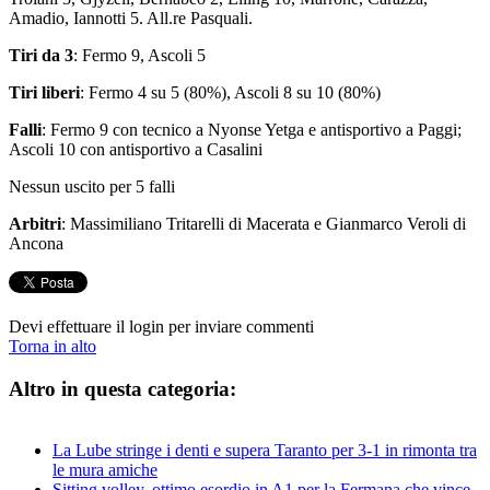
Amadio, Iannotti 5. All.re Pasquali.
Tiri da 3
: Fermo 9, Ascoli 5
Tiri liberi
: Fermo 4 su 5 (80%), Ascoli 8 su 10 (80%)
Falli
: Fermo 9 con tecnico a Nyonse Yetga e antisportivo a Paggi;
Ascoli 10 con antisportivo a Casalini
Nessun uscito per 5 falli
Arbitri
: Massimiliano Tritarelli di Macerata e Gianmarco Veroli di
Ancona
Devi effettuare il login per inviare commenti
Torna in alto
Altro in questa categoria:
La Lube stringe i denti e supera Taranto per 3-1 in rimonta tra
le mura amiche
Sitting volley, ottimo esordio in A1 per la Fermana che vince