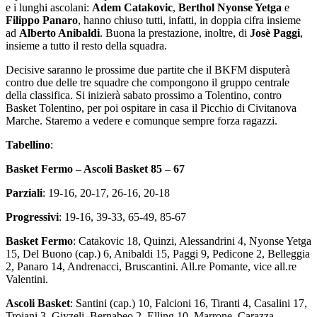
e i lunghi ascolani:
Adem Catakovic
,
Berthol Nyonse Yetga
e
Filippo Panaro
, hanno chiuso tutti, infatti, in doppia cifra insieme
ad
Alberto Anibaldi
. Buona la prestazione, inoltre, di
Josè Paggi
,
insieme a tutto il resto della squadra.
Decisive saranno le prossime due partite che il BKFM disputerà
contro due delle tre squadre che compongono il gruppo centrale
della classifica. Si inizierà sabato prossimo a Tolentino, contro
Basket Tolentino, per poi ospitare in casa il Picchio di Civitanova
Marche. Staremo a vedere e comunque sempre forza ragazzi.
Tabellino
:
Basket Fermo – Ascoli Basket 85 – 67
Parziali
: 19-16, 20-17, 26-16, 20-18
Progressivi
: 19-16, 39-33, 65-49, 85-67
Basket Fermo
: Catakovic 18, Quinzi, Alessandrini 4, Nyonse Yetga
15, Del Buono (cap.) 6, Anibaldi 15, Paggi 9, Pedicone 2, Belleggia
2, Panaro 14, Andrenacci, Bruscantini. All.re Pomante, vice all.re
Valentini.
Ascoli Basket
: Santini (cap.) 10, Falcioni 16, Tiranti 4, Casalini 17,
Troiani 3, Gjyzeli, Bernabeo 2, Elling 10, Marrone, Carazza,