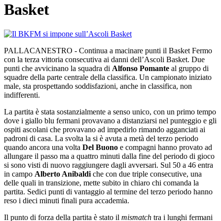
Basket
PALLACANESTRO - Continua a macinare punti il Basket Fermo
con la terza vittoria consecutiva ai danni dell’Ascoli Basket. Due
punti che avvicinano la squadra di
Alfonso Pomante
al gruppo di
squadre della parte centrale della classifica. Un campionato iniziato
male, sta prospettando soddisfazioni, anche in classifica, non
indifferenti.
La partita è stata sostanzialmente a senso unico, con un primo tempo
dove i giallo blu fermani provavano a distanziarsi nel punteggio e gli
ospiti ascolani che provavano ad impedirlo rimando agganciati ai
padroni di casa. La svolta la si è avuta a metà del terzo periodo
quando ancora una volta
Del Buono
e compagni hanno provato ad
allungare il passo ma a quattro minuti dalla fine del periodo di gioco
si sono visti di nuovo raggiungere dagli avversari. Sul 50 a 46 entra
in campo
Alberto Anibaldi
che con due triple consecutive, una
delle quali in transizione, mette subito in chiaro chi comanda la
partita. Sedici punti di vantaggio al termine del terzo periodo hanno
reso i dieci minuti finali pura accademia.
Il punto di forza della partita è stato il
mismatch
tra i lunghi fermani