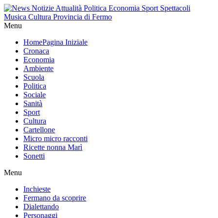
Menu
Home
Pagina Iniziale
Cronaca
Economia
Ambiente
Scuola
Politica
Sociale
Sanità
Sport
Cultura
Cartellone
Micro micro racconti
Ricette nonna Marì
Sonetti
Menu
Inchieste
Fermano da scoprire
Dialettando
Personaggi