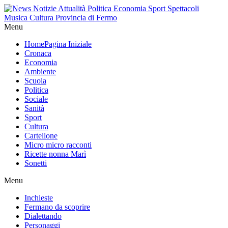
Menu
Home
Pagina Iniziale
Cronaca
Economia
Ambiente
Scuola
Politica
Sociale
Sanità
Sport
Cultura
Cartellone
Micro micro racconti
Ricette nonna Marì
Sonetti
Menu
Inchieste
Fermano da scoprire
Dialettando
Personaggi