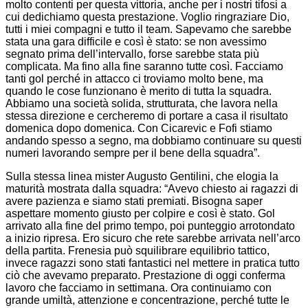
molto contenti per questa vittoria, anche per i nostri tifosi a
cui dedichiamo questa prestazione. Voglio ringraziare Dio,
tutti i miei compagni e tutto il team. Sapevamo che sarebbe
stata una gara difficile e così è stato: se non avessimo
segnato prima dell’intervallo, forse sarebbe stata più
complicata. Ma fino alla fine saranno tutte così. Facciamo
tanti gol perché in attacco ci troviamo molto bene, ma
quando le cose funzionano è merito di tutta la squadra.
Abbiamo una società solida, strutturata, che lavora nella
stessa direzione e cercheremo di portare a casa il risultato
domenica dopo domenica. Con Cicarevic e Fofi stiamo
andando spesso a segno, ma dobbiamo continuare su questi
numeri lavorando sempre per il bene della squadra”.
Sulla stessa linea mister Augusto Gentilini, che elogia la
maturità mostrata dalla squadra: “Avevo chiesto ai ragazzi di
avere pazienza e siamo stati premiati. Bisogna saper
aspettare momento giusto per colpire e così è stato. Gol
arrivato alla fine del primo tempo, poi punteggio arrotondato
a inizio ripresa. Ero sicuro che rete sarebbe arrivata nell’arco
della partita. Frenesia può squilibrare equilibrio tattico,
invece ragazzi sono stati fantastici nel mettere in pratica tutto
ciò che avevamo preparato. Prestazione di oggi conferma
lavoro che facciamo in settimana. Ora continuiamo con
grande umiltà, attenzione e concentrazione, perché tutte le