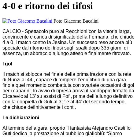
4-0 e ritorno dei tifosi
Foto Giacomo Bacalini
CALCIO - Spettacolo puro al Recchioni con la vittoria larga,
convincente e carica di significato della Fermana, che chiude
4 a 0 il match contro la Jesina. Un successo reso ancora più
speciale dal ritorno dei tifosi sugli spalti dopo 335 giorni di
assenza, un abbraccio a lungo atteso e finalmente ritrovato.
I gol
Il match si sblocca nel finale della prima frazione con la rete
di Nunzi al 44’, capace di rompere l’equilibrio di una gara
fino a quel momento combattuta con svariate occasioni di gol
per i canarini. In avvio di ripresa arriva il raddoppio firmato da
Cicarevic al 13’ su assist di Fofi, prima dell’allungo definitivo
con la doppietta di Guti al 31’ e al 44’ del secondo tempo,
che chiude definitivamente i conti.
Le dichiarazioni
Al termine della gara, proprio il fantasista Alejandro Castillo
Guti dedica la prestazione al pubblico gialloblù: “Siamo