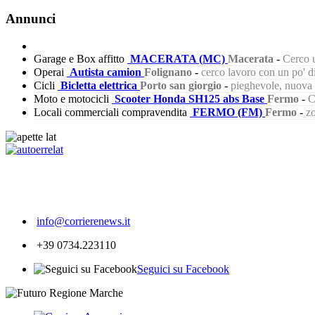
Annunci
Garage e Box affitto
MACERATA (MC)
Macerata
-
Cerco u
Operai
Autista camion
Folignano
-
cerco lavoro con un po' 
Cicli
Bicletta elettrica
Porto san giorgio
-
pieghevole, nuova s
Moto e motocicli
Scooter Honda SH125 abs Base
Fermo
-
C
Locali commerciali compravendita
FERMO (FM)
Fermo
-
zo
241
info@corrierenews.it
+39 0734.223110
Seguici su Facebook