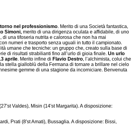
itorno nel professionismo
. Merito di una Società fantastica,
o Simoni,
merito di una dirigenza oculata e affidabile, di uno
 di una tifoseria nutrita e calorosa che non ha mai
on numeri e trasporto senza uguali in tutto il campionato.
lità umane che tecniche: un gruppo che, creato sulla base di
i risultati strabilianti fino all’urlo di gioia finale.
Un urlo
3 aprile
. Merito infine di
Flavio Destro
, l’alchimista, colui che
a stella gialloblù della Fermana di tornare a brillare nel cielo
 le ennesime gemme di una stagione da incorniciare. Benvenuta
′st Valdes), Misin (14′st Margarita). A disposizione:
di, Prati (8′st Amati), Bussaglia. A disposizione: Bissi,