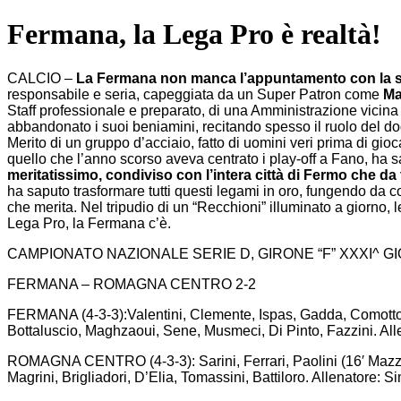
Fermana, la Lega Pro è realtà!
CALCIO –
La Fermana non manca l’appuntamento con la stor
responsabile e seria, capeggiata da un Super Patron come
Ma
Staff professionale e preparato, di una Amministrazione vicina 
abbandonato i suoi beniamini, recitando spesso il ruolo del do
Merito di un gruppo d’acciaio, fatto di uomini veri prima di gioca
quello che l’anno scorso aveva centrato i play-off a Fano, ha saput
meritatissimo, condiviso con l’intera città di Fermo che d
ha saputo trasformare tutti questi legami in oro, fungendo da co
che merita. Nel tripudio di un “Recchioni” illuminato a giorno,
Lega Pro, la Fermana c’è.
CAMPIONATO NAZIONALE SERIE D, GIRONE “F” XXXI^ G
FERMANA – ROMAGNA CENTRO 2-2
FERMANA (4-3-3):Valentini, Clemente, Ispas, Gadda, Comotto, F
Bottaluscio, Maghzaoui, Sene, Musmeci, Di Pinto, Fazzini. Alle
ROMAGNA CENTRO (4-3-3): Sarini, Ferrari, Paolini (16′ Mazzavilla
Magrini, Brigliadori, D’Elia, Tomassini, Battiloro. Allenatore: 