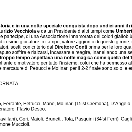
ia e in una notte speciale conquista dopo undici anni il r
urizio Vecchiola
e da un Presidente d’altri tempi come
Umbert
e partecipe, di una Associazione innamorata dei colori gialloblù,
dicesimo giocatore in campo, valore aggiunto di questo girone, c
tori, scelti con criterio dal
Direttore Conti
prima per le loro qua
o soffrire e rialzarsi, incassare e reagire, inanellando una serie d
a troppo tempo aspettava una notte magica come quella del 1
llante e motivatore per tutto l’insieme, colui che ha permesso all
 le marcature di Petrucci e Molinari per il 2-2 finale sono solo
IORNATA
errante, Petrucci, Mane, Molinari (15′st Cremona), D’Angelo (27
natore: Flavio Destro.
ni), Gori, Maioli, Brunetti, Tola, Pasquini (34′st Ferri), Gagliar
Simone Muccioli.