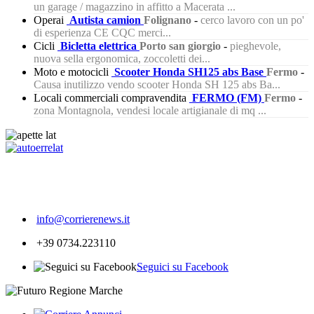
un garage / magazzino in affitto a Macerata ...
Operai
Autista camion
Folignano
-
cerco lavoro con un po'
di esperienza CE CQC merci...
Cicli
Bicletta elettrica
Porto san giorgio
-
pieghevole,
nuova sella ergonomica, zoccoletti dei...
Moto e motocicli
Scooter Honda SH125 abs Base
Fermo
-
Causa inutilizzo vendo scooter Honda SH 125 abs Ba...
Locali commerciali compravendita
FERMO (FM)
Fermo
-
zona Montagnola, vendesi locale artigianale di mq ...
320
info@corrierenews.it
+39 0734.223110
Seguici su Facebook