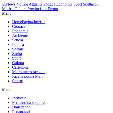
Menu
Home
Pagina Iniziale
Cronaca
Economia
Ambiente
Scuola
Politica
Sociale
Sanità
Sport
Cultura
Cartellone
Micro micro racconti
Ricette nonna Marì
Sonetti
Menu
Inchieste
Fermano da scoprire
Dialettando
Personaggi