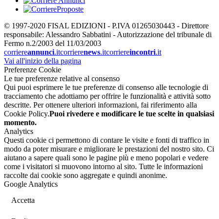
© 1997-2020 FISAL EDIZIONI - P.IVA 01265030443 - Direttore
responsabile: Alessandro Sabbatini - Autorizzazione del tribunale di
Fermo n.2/2003 del 11/03/2003
corriere
annunci
.it
corriere
news
.it
corriere
incontri
.it
Vai all'inizio della pagina
Preferenze Cookie
Le tue preferenze relative al consenso
Qui puoi esprimere le tue preferenze di consenso alle tecnologie di
tracciamento che adottiamo per offrire le funzionalità e attività sotto
descritte. Per ottenere ulteriori informazioni, fai riferimento alla
Cookie Policy.
Puoi rivedere e modificare le tue scelte in qualsiasi
momento.
Analytics
Questi cookie ci permettono di contare le visite e fonti di traffico in
modo da poter misurare e migliorare le prestazioni del nostro sito. Ci
aiutano a sapere quali sono le pagine più e meno popolari e vedere
come i visitatori si muovono intorno al sito. Tutte le informazioni
raccolte dai cookie sono aggregate e quindi anonime.
Google Analytics
Accetta