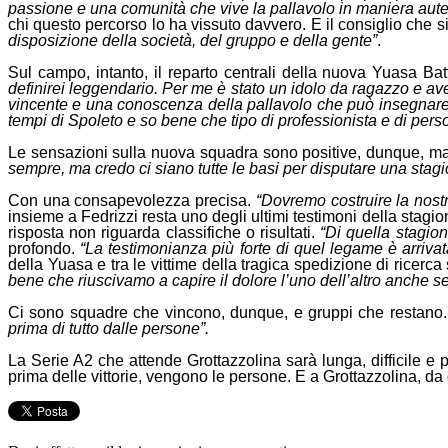
passione e una comunità che vive la pallavolo in maniera auten
chi questo percorso lo ha vissuto davvero. E il consiglio che s
disposizione della società, del gruppo e della gente”
.
Sul campo, intanto, il reparto centrali della nuova Yuasa Bat
definirei leggendario. Per me è stato un idolo da ragazzo e aver
vincente e una conoscenza della pallavolo che può insegnare t
tempi di Spoleto e so bene che tipo di professionista e di pers
Le sensazioni sulla nuova squadra sono positive, dunque, ma
sempre, ma credo ci siano tutte le basi per disputare una stag
Con una consapevolezza precisa.
“Dovremo costruire la nostr
insieme a Fedrizzi resta uno degli ultimi testimoni della stag
risposta non riguarda classifiche o risultati.
“Di quella stagion
profondo.
“La testimonianza più forte di quel legame è arriva
della Yuasa e tra le vittime della tragica spedizione di ricerc
bene che riuscivamo a capire il dolore l’uno dell’altro anche s
Ci sono squadre che vincono, dunque, e gruppi che restano
prima di tutto dalle persone”.
La Serie A2 che attende Grottazzolina sarà lunga, difficile e 
prima delle vittorie, vengono le persone. E a Grottazzolina, da o