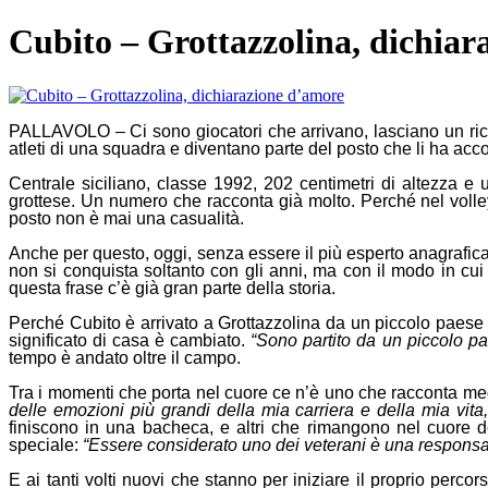
Cubito – Grottazzolina, dichia
PALLAVOLO – Ci sono giocatori che arrivano, lasciano un rico
atleti di una squadra e diventano parte del posto che li ha acc
Centrale siciliano, classe 1992, 202 centimetri di altezza e 
grottese. Un numero che racconta già molto. Perché nel volle
posto non è mai una casualità.
Anche per questo, oggi, senza essere il più esperto anagrafica
non si conquista soltanto con gli anni, ma con il modo in cui l
questa frase c’è già gran parte della storia.
Perché Cubito è arrivato a Grottazzolina da un piccolo paese de
significato di casa è cambiato.
“Sono partito da un piccolo pa
tempo è andato oltre il campo.
Tra i momenti che porta nel cuore ce n’è uno che racconta meglio 
delle emozioni più grandi della mia carriera e della mia vita
finiscono in una bacheca, e altri che rimangono nel cuore d
speciale:
“Essere considerato uno dei veterani è una responsa
E ai tanti volti nuovi che stanno per iniziare il proprio perco