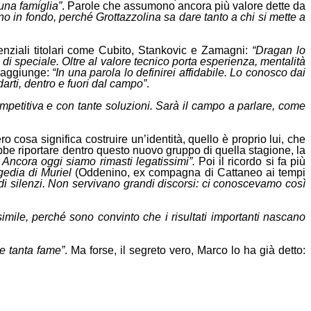
una famiglia”
. Parole che assumono ancora più valore dette da
no in fondo, perché Grottazzolina sa dare tanto a chi si mette a
tenziali titolari come Cubito, Stankovic e Zamagni:
“Dragan lo
 di speciale. Oltre al valore tecnico porta esperienza, mentalità
 aggiunge:
“In una parola lo definirei affidabile. Lo conosco dai
arti, dentro e fuori dal campo”
.
petitiva e con tante soluzioni. Sarà il campo a parlare, come
 cosa significa costruire un’identità, quello è proprio lui, che
bbe riportare dentro questo nuovo gruppo di quella stagione, la
i. Ancora oggi siamo rimasti legatissimi”.
Poi il ricordo si fa più
agedia di Muriel
(Oddenino, ex compagna di Cattaneo ai tempi
e di silenzi. Non servivano grandi discorsi: ci conoscevamo così
mile, perché sono convinto che i risultati importanti nascano
 e tanta fame”
. Ma forse, il segreto vero, Marco lo ha già detto: