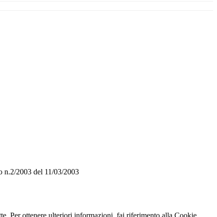
o n.2/2003 del 11/03/2003
te. Per ottenere ulteriori informazioni, fai riferimento alla Cookie