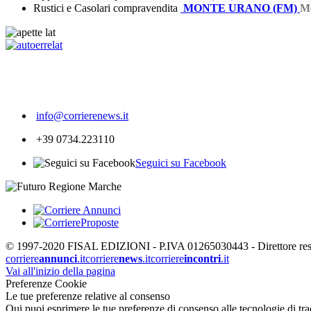
Rustici e Casolari compravendita
MONTE URANO (FM)
M
275
info@corrierenews.it
+39 0734.223110
Seguici su Facebook
© 1997-2020 FISAL EDIZIONI - P.IVA 01265030443 - Direttore respon
corriere
annunci
.it
corriere
news
.it
corriere
incontri
.it
Vai all'inizio della pagina
Preferenze Cookie
Le tue preferenze relative al consenso
Qui puoi esprimere le tue preferenze di consenso alle tecnologie di tracc