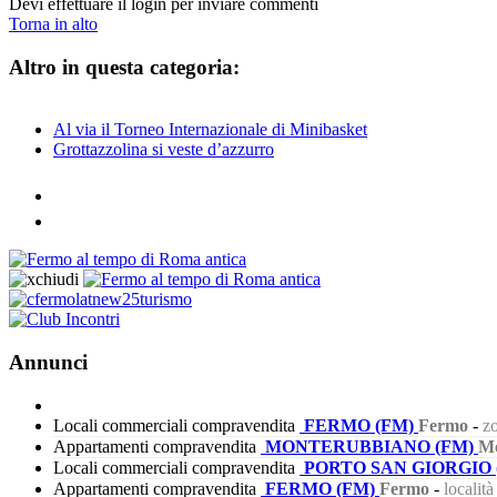
Devi effettuare il login per inviare commenti
Torna in alto
Altro in questa categoria:
Al via il Torneo Internazionale di Minibasket
Grottazzolina si veste d’azzurro
Annunci
Locali commerciali compravendita
FERMO (FM)
Fermo
-
zo
Appartamenti compravendita
MONTERUBBIANO (FM)
Mo
Locali commerciali compravendita
PORTO SAN GIORGIO 
Appartamenti compravendita
FERMO (FM)
Fermo
-
localit