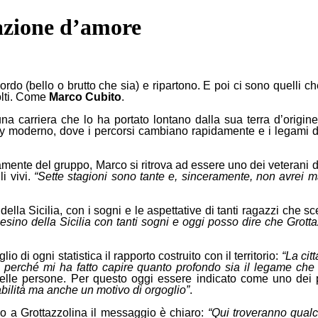
razione d’amore
rdo (bello o brutto che sia) e ripartono. E poi ci sono quelli 
olti. Come
Marco Cubito
.
una carriera che lo ha portato lontano dalla sua terra d’origin
y moderno, dove i percorsi cambiano rapidamente e i legami dur
mente del gruppo, Marco si ritrova ad essere uno dei veterani de
i vivi.
“Sette stagioni sono tante e, sinceramente, non avrei m
lla Sicilia, con i sogni e le aspettative di tanti ragazzi che sc
esino della Sicilia con tanti sogni e oggi posso dire che Grot
di ogni statistica il rapporto costruito con il territorio:
“La cit
, perché mi ha fatto capire quanto profondo sia il legame che s
elle persone. Per questo oggi essere indicato come uno dei pu
bilità ma anche un motivo di orgoglio”
.
rso a Grottazzolina il messaggio è chiaro:
“Qui troveranno qualc