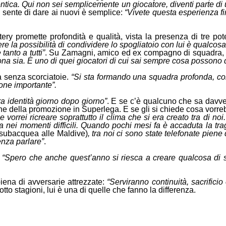
tica. Qui non sei semplicemente un giocatore, diventi parte di 
i sente di dare ai nuovi è semplice:
“Vivete questa esperienza fi
tery promette profondità e qualità, vista la presenza di tre po
e la possibilità di condividere lo spogliatoio con lui è qualcosa
anto a tutti”
. Su Zamagni, amico ed ex compagno di squadra,
ona sia. È uno di quei giocatori di cui sai sempre cosa possono d
 senza scorciatoie.
“Si sta formando una squadra profonda, com
ione importante”.
a identità giorno dopo giorno”
. E se c’è qualcuno che sa davvero
ione della promozione in Superlega. E se gli si chiede cosa vorre
e vorrei ricreare soprattutto il clima che si era creato tra di no
ta nei momenti difficili. Quando pochi mesi fa è accaduta la tr
a subacquea alle Maldive)
, tra noi ci sono state telefonate pien
enza parlare”
.
.
“Spero che anche quest’anno si riesca a creare qualcosa di si
piena di avversarie attrezzate:
“Serviranno continuità, sacrificio
tto stagioni, lui è una di quelle che fanno la differenza.