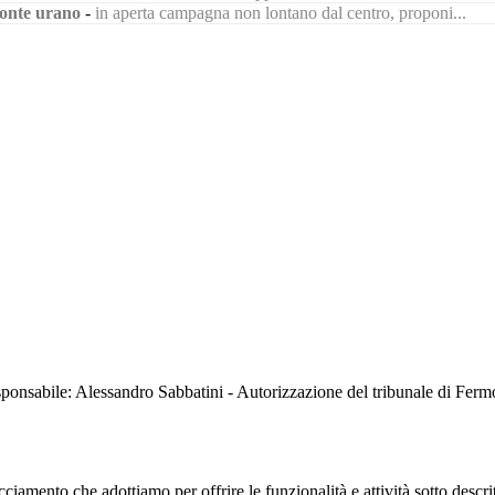
onte urano
-
in aperta campagna non lontano dal centro, proponi...
sabile: Alessandro Sabbatini - Autorizzazione del tribunale di Ferm
iamento che adottiamo per offrire le funzionalità e attività sotto descrit