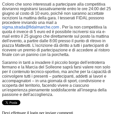
Coloro che sono interessati a partecipare alla competitiva
dovranno registrarsi tassativamente entro le ore 24:00 del 25
giugno al costo di 10 euro, poiché non saranno accettate
iscrizioni la mattina della gara. I tesserati FIDAL possono
procedere inviando una mail a
sigma.strada@fidalmarche.com
. Per la non competitiva la
quota è invece di 5 euro ed è possibile iscriversi sia via e-
mail entro il 25 giugno che direttamente sul posto la mattina
dell'evento, a partire dalle 8:00 presso il punto di ritrovo in
piazza Matteotti. L'iscrizione dà diritto a tutti i partecipanti di
ricevere un premio di partecipazione e di accedere al ristoro
finale con un panino con la porchetta.
Saranno in tanti a invadere il piccolo borgo dell'entroterra
fermano e la Marcia del Solleone saprà farsi valere non solo
per il contenuto tecnico-sportivo, ma anche per la capacità di
coinvolgere tutti i presenti – partecipanti, addetti ai lavori e
accompagnatori – in una giornata di sport, condivisione e
scoperta del territorio, facendo vivere a ciascuno
un'esperienza pienamente soddisfacente all'insegna della
passione e dell'accoglienza.
Devi effettuare il login per inviare commenti