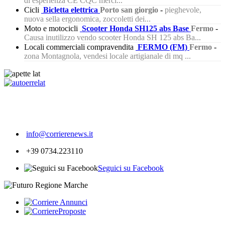
di esperienza CE CQC merci...
Cicli
Bicletta elettrica
Porto san giorgio
-
pieghevole,
nuova sella ergonomica, zoccoletti dei...
Moto e motocicli
Scooter Honda SH125 abs Base
Fermo
-
Causa inutilizzo vendo scooter Honda SH 125 abs Ba...
Locali commerciali compravendita
FERMO (FM)
Fermo
-
zona Montagnola, vendesi locale artigianale di mq ...
359
info@corrierenews.it
+39 0734.223110
Seguici su Facebook