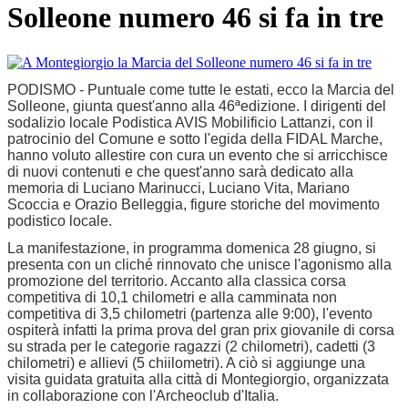
Solleone numero 46 si fa in tre
PODISMO - Puntuale come tutte le estati, ecco la Marcia del
Solleone, giunta quest'anno alla 46ªedizione. I dirigenti del
sodalizio locale Podistica AVIS Mobilificio Lattanzi, con il
patrocinio del Comune e sotto l'egida della FIDAL Marche,
hanno voluto allestire con cura un evento che si arricchisce
di nuovi contenuti e che quest'anno sarà dedicato alla
memoria di Luciano Marinucci, Luciano Vita, Mariano
Scoccia e Orazio Belleggia, figure storiche del movimento
podistico locale.
La manifestazione, in programma domenica 28 giugno, si
presenta con un cliché rinnovato che unisce l'agonismo alla
promozione del territorio. Accanto alla classica corsa
competitiva di 10,1 chilometri e alla camminata non
competitiva di 3,5 chilometri (partenza alle 9:00), l'evento
ospiterà infatti la prima prova del gran prix giovanile di corsa
su strada per le categorie ragazzi (2 chilometri), cadetti (3
chilometri) e allievi (5 chiilometri). A ciò si aggiunge una
visita guidata gratuita alla città di Montegiorgio, organizzata
in collaborazione con l'Archeoclub d'Italia.