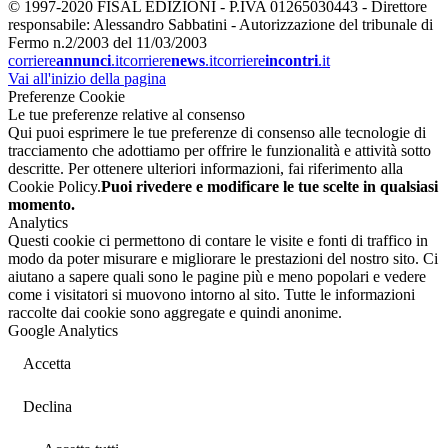
© 1997-2020 FISAL EDIZIONI - P.IVA 01265030443 - Direttore
responsabile: Alessandro Sabbatini - Autorizzazione del tribunale di
Fermo n.2/2003 del 11/03/2003
corriere
annunci
.it
corriere
news
.it
corriere
incontri
.it
Vai all'inizio della pagina
Preferenze Cookie
Le tue preferenze relative al consenso
Qui puoi esprimere le tue preferenze di consenso alle tecnologie di
tracciamento che adottiamo per offrire le funzionalità e attività sotto
descritte. Per ottenere ulteriori informazioni, fai riferimento alla
Cookie Policy.
Puoi rivedere e modificare le tue scelte in qualsiasi
momento.
Analytics
Questi cookie ci permettono di contare le visite e fonti di traffico in
modo da poter misurare e migliorare le prestazioni del nostro sito. Ci
aiutano a sapere quali sono le pagine più e meno popolari e vedere
come i visitatori si muovono intorno al sito. Tutte le informazioni
raccolte dai cookie sono aggregate e quindi anonime.
Google Analytics
Accetta
Declina