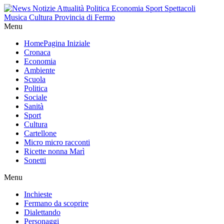
Menu
Home
Pagina Iniziale
Cronaca
Economia
Ambiente
Scuola
Politica
Sociale
Sanità
Sport
Cultura
Cartellone
Micro micro racconti
Ricette nonna Marì
Sonetti
Menu
Inchieste
Fermano da scoprire
Dialettando
Personaggi