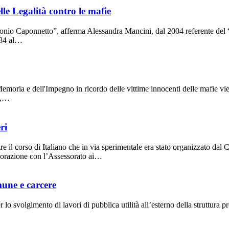
lle Legalità contro le mafie
onio Caponnetto”, afferma Alessandra Mancini, dal 2004 referente del
984 al…
moria e dell'Impegno in ricordo delle vittime innocenti delle mafie vie
a,…
ri
corso di Italiano che in via sperimentale era stato organizzato dal 
borazione con l’Assessorato ai…
mune e carcere
 svolgimento di lavori di pubblica utilità all’esterno della struttura p