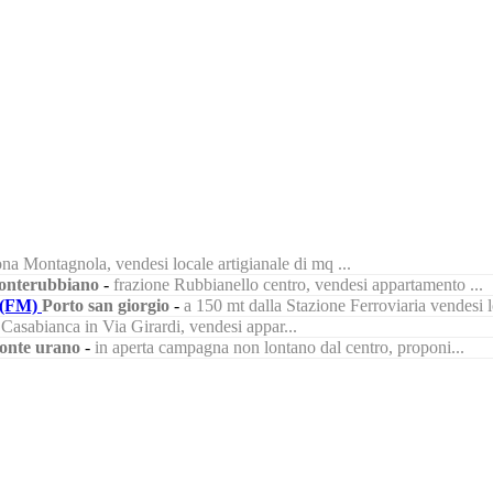
na Montagnola, vendesi locale artigianale di mq ...
nterubbiano
-
frazione Rubbianello centro, vendesi appartamento ...
(FM)
Porto san giorgio
-
a 150 mt dalla Stazione Ferroviaria vendesi lo
à Casabianca in Via Girardi, vendesi appar...
onte urano
-
in aperta campagna non lontano dal centro, proponi...