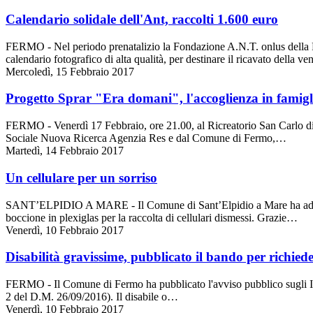
Calendario solidale dell'Ant, raccolti 1.600 euro
FERMO - Nel periodo prenatalizio la Fondazione A.N.T. onlus della Pr
calendario fotografico di alta qualità, per destinare il ricavato della v
Mercoledì, 15 Febbraio 2017
Progetto Sprar "Era domani", l'accoglienza in famigli
FERMO - Venerdì 17 Febbraio, ore 21.00, al Ricreatorio San Carlo di
Sociale Nuova Ricerca Agenzia Res e dal Comune di Fermo,…
Martedì, 14 Febbraio 2017
Un cellulare per un sorriso
SANT’ELPIDIO A MARE - Il Comune di Sant’Elpidio a Mare ha aderito, n
boccione in plexiglas per la raccolta di cellulari dismessi. Grazie…
Venerdì, 10 Febbraio 2017
Disabilità gravissime, pubblicato il bando per richieder
FERMO - Il Comune di Fermo ha pubblicato l'avviso pubblico sugli Interv
2 del D.M. 26/09/2016). Il disabile o…
Venerdì, 10 Febbraio 2017