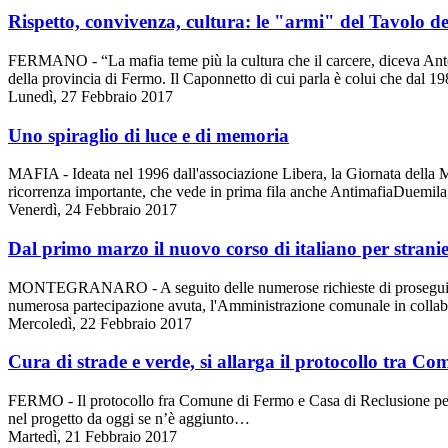
Rispetto, convivenza, cultura: le "armi" del Tavolo de
FERMANO - “La mafia teme più la cultura che il carcere, diceva Ant
della provincia di Fermo. Il Caponnetto di cui parla è colui che dal 1
Lunedì, 27 Febbraio 2017
Uno spiraglio di luce e di memoria
MAFIA - Ideata nel 1996 dall'associazione Libera, la Giornata della Me
ricorrenza importante, che vede in prima fila anche AntimafiaDuemil
Venerdì, 24 Febbraio 2017
Dal primo marzo il nuovo corso di italiano per stranie
MONTEGRANARO - A seguito delle numerose richieste di proseguire il 
numerosa partecipazione avuta, l'Amministrazione comunale in colla
Mercoledì, 22 Febbraio 2017
Cura di strade e verde, si allarga il protocollo tra Co
FERMO - Il protocollo fra Comune di Fermo e Casa di Reclusione per lo
nel progetto da oggi se n’è aggiunto…
Martedì, 21 Febbraio 2017