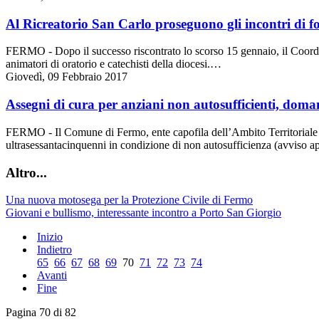
Al Ricreatorio San Carlo proseguono gli incontri di f
FERMO - Dopo il successo riscontrato lo scorso 15 gennaio, il Coordin
animatori di oratorio e catechisti della diocesi.…
Giovedì, 09 Febbraio 2017
Assegni di cura per anziani non autosufficienti, doma
FERMO - Il Comune di Fermo, ente capofila dell’Ambito Territoriale XI
ultrasessantacinquenni in condizione di non autosufficienza (avviso
Altro...
Una nuova motosega per la Protezione Civile di Fermo
Giovani e bullismo, interessante incontro a Porto San Giorgio
Inizio
Indietro
65
66
67
68
69
70
71
72
73
74
Avanti
Fine
Pagina 70 di 82