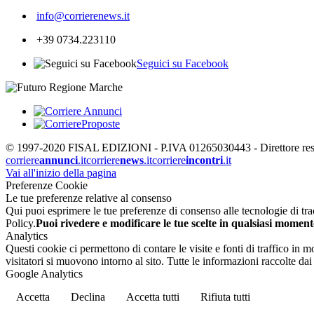
info@corrierenews.it
+39 0734.223110
Seguici su Facebook
© 1997-2020 FISAL EDIZIONI - P.IVA 01265030443 - Direttore respon
corriere
annunci
.it
corriere
news
.it
corriere
incontri
.it
Vai all'inizio della pagina
Preferenze Cookie
Le tue preferenze relative al consenso
Qui puoi esprimere le tue preferenze di consenso alle tecnologie di tracc
Policy.
Puoi rivedere e modificare le tue scelte in qualsiasi moment
Analytics
Questi cookie ci permettono di contare le visite e fonti di traffico in
visitatori si muovono intorno al sito. Tutte le informazioni raccolte d
Google Analytics
Accetta
Declina
Accetta tutti
Rifiuta tutti