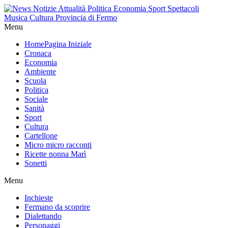
Menu
Home
Pagina Iniziale
Cronaca
Economia
Ambiente
Scuola
Politica
Sociale
Sanità
Sport
Cultura
Cartellone
Micro micro racconti
Ricette nonna Marì
Sonetti
Menu
Inchieste
Fermano da scoprire
Dialettando
Personaggi