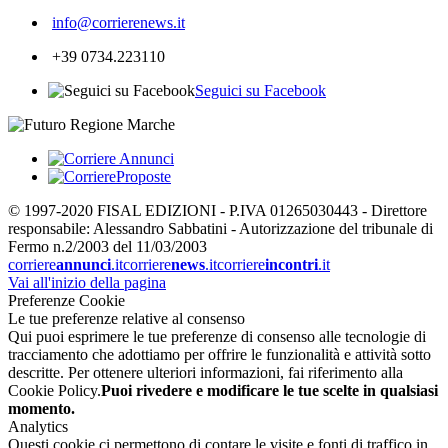
info@corrierenews.it
+39 0734.223110
Seguici su Facebook
© 1997-2020 FISAL EDIZIONI - P.IVA 01265030443 - Direttore
responsabile: Alessandro Sabbatini - Autorizzazione del tribunale di
Fermo n.2/2003 del 11/03/2003
corriere
annunci
.it
corriere
news
.it
corriere
incontri
.it
Vai all'inizio della pagina
Preferenze Cookie
Le tue preferenze relative al consenso
Qui puoi esprimere le tue preferenze di consenso alle tecnologie di
tracciamento che adottiamo per offrire le funzionalità e attività sotto
descritte. Per ottenere ulteriori informazioni, fai riferimento alla
Cookie Policy.
Puoi rivedere e modificare le tue scelte in qualsiasi
momento.
Analytics
Questi cookie ci permettono di contare le visite e fonti di traffico in