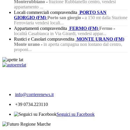
Monterubbiano
-
frazione Rubbianello centro, vendesi
appartamento ...
Locali commerciali compravendita
PORTO SAN
GIORGIO (FM)
Porto san giorgio
-
a 150 mt dalla Stazione
Ferroviaria vendesi locali...
Appartamenti compravendita
FERMO (FM)
Fermo
-
località Casabianca in Via Girardi, vendesi appar...
Rustici e Casolari compravendita
MONTE URANO (FM)
Monte urano
-
in aperta campagna non lontano dal centro,
proponi...
511
info@corrierenews.it
+39 0734.223110
Seguici su Facebook