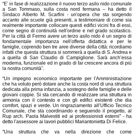
“E' in fase di realizzazione il nuovo terzo asilo nido comunale
a San Tommaso, sulla costa nord fermana – ha detto il
Sindaco Alberto M. Scarfini - un'opera che sta sorgendo
accanto alle scuole già presenti, a testimoniare di come sia
realmente importante collocare questi edifici vicini fra di essi,
come segno di continuità nell'ordine e nel grado scolastico.
Per la città di Fermo avere un terzo asilo nido è un segno di
fondamentale importanza nell'offerta didattica e per le
famiglie, coprendo ben tre aree diverse della città: ricordiamo
infatti che questa struttura si sommerà a quella di S. Andrea e
a quella di San Claudio di Campiglione. Sarà anch’essa
moderna, funzionale ed in grado di far crescere ancora di più
la nostra comunità".
“Un impegno economico importante per l'Amministrazione
che ha voluto però dotare anche la costa nord di una struttura
dedicata alla prima infanzia, a sostegno delle famiglie e delle
giovani coppie.
Si sta cercando di realizzare una struttura in
armonia con il contesto e con gli edifici esistenti che dia
comfort, spazi e verde. Un ringraziamento all’Ufficio Tecnico
Comunale, che sta coordinando e seguendo il progetto, al
Rup arch. Paola Malvestiti ed ai professionisti esterni” -
­­ha
detto l'assessore ai lavori pubblici Mariantonietta Di Felice.
“Una struttura che va nella direzione che come