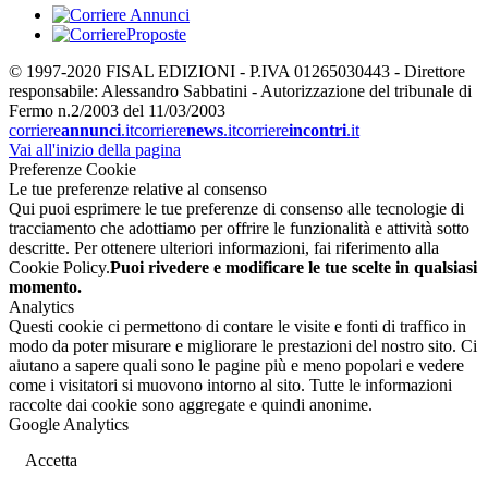
© 1997-2020 FISAL EDIZIONI - P.IVA 01265030443 - Direttore
responsabile: Alessandro Sabbatini - Autorizzazione del tribunale di
Fermo n.2/2003 del 11/03/2003
corriere
annunci
.it
corriere
news
.it
corriere
incontri
.it
Vai all'inizio della pagina
Preferenze Cookie
Le tue preferenze relative al consenso
Qui puoi esprimere le tue preferenze di consenso alle tecnologie di
tracciamento che adottiamo per offrire le funzionalità e attività sotto
descritte. Per ottenere ulteriori informazioni, fai riferimento alla
Cookie Policy.
Puoi rivedere e modificare le tue scelte in qualsiasi
momento.
Analytics
Questi cookie ci permettono di contare le visite e fonti di traffico in
modo da poter misurare e migliorare le prestazioni del nostro sito. Ci
aiutano a sapere quali sono le pagine più e meno popolari e vedere
come i visitatori si muovono intorno al sito. Tutte le informazioni
raccolte dai cookie sono aggregate e quindi anonime.
Google Analytics
Accetta