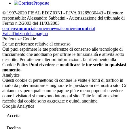
© 1997-2020 FISAL EDIZIONI - P.IVA 01265030443 - Direttore
responsabile: Alessandro Sabbatini - Autorizzazione del tribunale di
Fermo n.2/2003 del 11/03/2003
corriere
annunci
.it
corriere
news
.it
corriere
incontri
.it
Vai all'inizio della pagina
Preferenze Cookie
Le tue preferenze relative al consenso
Qui puoi esprimere le tue preferenze di consenso alle tecnologie di
tracciamento che adottiamo per offrire le funzionalità e attività sotto
descritte. Per ottenere ulteriori informazioni, fai riferimento alla
Cookie Policy.
Puoi rivedere e modificare le tue scelte in qualsiasi
momento.
Analytics
Questi cookie ci permettono di contare le visite e fonti di traffico in
modo da poter misurare e migliorare le prestazioni del nostro sito. Ci
aiutano a sapere quali sono le pagine più e meno popolari e vedere
come i visitatori si muovono intorno al sito. Tutte le informazioni
raccolte dai cookie sono aggregate e quindi anonime.
Google Analytics
Accetta
Declina