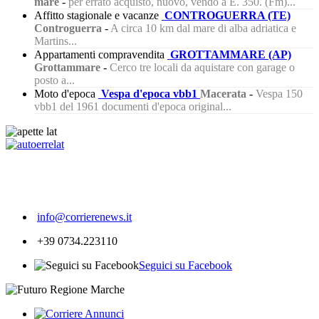
mare
-
per errato acquisto, nuovo, vendo a E. 350. (Fm)...
Affitto stagionale e vacanze
CONTROGUERRA (TE)
Controguerra
-
A circa 10 km dal mare di alba adriatica e
Martins...
Appartamenti compravendita
GROTTAMMARE (AP)
Grottammare
-
Cerco tre locali da aquistare con garage o
posto a...
Moto d'epoca
Vespa d'epoca vbb1
Macerata
-
Vespa 150
vbb1 del 1961 documenti d'epoca original...
211
info@corrierenews.it
+39 0734.223110
Seguici su Facebook