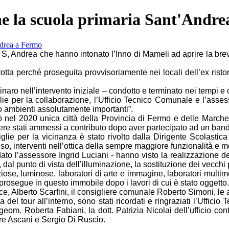
nche la scuola primaria Sant'Andr
S, Andrea che hanno intonato l’Inno di Mameli ad aprire la breve
terrotta perché proseguita provvisoriamente nei locali dell’ex ris
naro nell’intervento iniziale – condotto e terminato nei tempi e
iglie per la collaborazione, l’Ufficio Tecnico Comunale e l’asse
o ambienti assolutamente importanti”.
tò nel 2020
unica città della Provincia di Fermo e delle Marc
re stati ammessi a contributo dopo aver partecipato ad un bando
ie per la vicinanza è stato rivolto dalla Dirigente Scolastica 
oso, interventi nell’ottica della sempre maggiore funzionalità e m
cordato l’assessore Ingrid Luciani - hanno visto la realizzazione 
dal punto di vista dell’illuminazione, la sostituzione dei vecchi
e, luminose, laboratori di arte e immagine, laboratori multimed
e prosegue in questo immobile dopo i lavori di cui è stato oggetto.
ice, Alberto Scarfini, il consigliere comunale Roberto Simoni, le 
l tour all’interno, sono stati ricordati e ringraziati l’Ufficio
eom. Roberta Fabiani, la dott. Patrizia Nicolai dell’ufficio contr
sare Ascani e Sergio Di Ruscio.