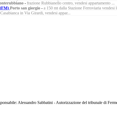
nterubbiano
-
frazione Rubbianello centro, vendesi appartamento ...
(FM)
Porto san giorgio
-
a 150 mt dalla Stazione Ferroviaria vendesi lo
à Casabianca in Via Girardi, vendesi appar...
sabile: Alessandro Sabbatini - Autorizzazione del tribunale di Ferm