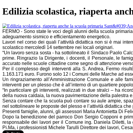
Edilizia scolastica, riaperta a
FERMO - Sono state le voci degli alunni della scuola primaria 
adeguamento sismico e efficientamento energetico.
Lavori nel corso dei quali l’attività didattica non si è mai in
scolastico mercoledì 14 settembre nei locali originari.
“Un lavoro senza sosta - ha sottolineato il Sindaco Paolo Calci
prime. Ringrazio la Dirigente, i docenti, il Personale, le fam
accurato nelle scuole cittadine come segno di attenzione vers
Per il complesso degli interventi alla S. Andrea, Fermo risul
1.163.171 euro. Furono solo 12 i Comuni delle Marche ad esse
Un ringraziamento all’Amministrazione Comunale e alle famigl
interventi per un plesso che è all’interno di un quartiere popol
“In particolare gli interventi, realizzati in due stralci – ha ri
della nuova caldaia, la nuova pavimentazione della palestra e, 
Senza contare che la scuola può contare su aule ampie, spazios
nel sottolineare le proposte del plesso e l’attività didattica ch
Presenti famiglie, alunni, gli assessori Maria Antonietta Di Fel
Dopo la benedizione del parroco Don Sergio Copponi e prima de
responsabile dei lavori per il Comune ing. Daniela Diletti, la g
Pi.Ma, i professionisti Michele Tarulli Direttore dei lavori, Ce