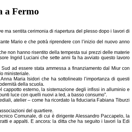
ea a Fermo
 ma sentita cerimonia di riapertura del plesso dopo i lavori di
torante Mario e che potrà riprendere con l’inizio del nuovo anno
 che non hanno risentito della tempesta sui prezzi delle materie
ssore Ingrid Luciani che sette anni fa ha avviato questo lavoro
he Sud ad essere stata ammessa a finanziamento dal Miur con
 ministeriale.
Anna Maria Isidori che ha sottolineato l’importanza di questi
odernità della scuola.
del cappotto esterno, la sistemazione degli infissi in alluminio e
 punti luce con quelli nuovi a led, a basso consumo”.
iali, atelier – come ha ricordato la fiduciaria Fabiana Tiburzi
associazioni del quartiere.
 Tecnico Comunale, di cui è dirigente Alessandro Paccapelo, la
atti e appalti. E ancora: la ditta che ha seguito i lavori la Edi