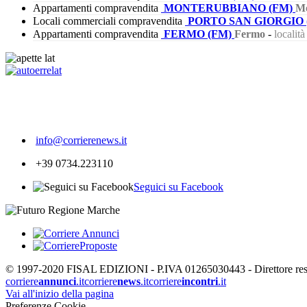
Appartamenti compravendita
MONTERUBBIANO (FM)
Mo
Locali commerciali compravendita
PORTO SAN GIORGIO 
Appartamenti compravendita
FERMO (FM)
Fermo
-
localit
247
info@corrierenews.it
+39 0734.223110
Seguici su Facebook
© 1997-2020 FISAL EDIZIONI - P.IVA 01265030443 - Direttore respon
corriere
annunci
.it
corriere
news
.it
corriere
incontri
.it
Vai all'inizio della pagina
Preferenze Cookie