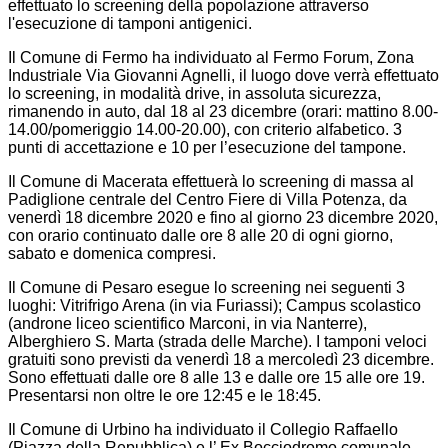
effettuato lo screening della popolazione attraverso
l'esecuzione di tamponi antigenici.
Il Comune di Fermo ha individuato al Fermo Forum, Zona
Industriale Via Giovanni Agnelli, il luogo dove verrà effettuato
lo screening, in modalità drive, in assoluta sicurezza,
rimanendo in auto, dal 18 al 23 dicembre (orari: mattino 8.00-
14.00/pomeriggio 14.00-20.00), con criterio alfabetico. 3
punti di accettazione e 10 per l’esecuzione del tampone.
Il Comune di Macerata effettuerà lo screening di massa al
Padiglione centrale del Centro Fiere di Villa Potenza, da
venerdì 18 dicembre 2020 e fino al giorno 23 dicembre 2020,
con orario continuato dalle ore 8 alle 20 di ogni giorno,
sabato e domenica compresi.
Il Comune di Pesaro esegue lo screening nei seguenti 3
luoghi: Vitrifrigo Arena (in via Furiassi); Campus scolastico
(androne liceo scientifico Marconi, in via Nanterre),
Alberghiero S. Marta (strada delle Marche). I tamponi veloci
gratuiti sono previsti da venerdì 18 a mercoledì 23 dicembre.
Sono effettuati dalle ore 8 alle 13 e dalle ore 15 alle ore 19.
Presentarsi non oltre le ore 12:45 e le 18:45.
Il Comune di Urbino ha individuato il Collegio Raffaello
(Piazza della Repubblica) e l’ Ex Bocciodromo comunale