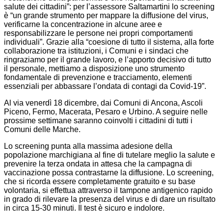
salute dei cittadini”: per l’assessore Saltamartini lo screening
è “un grande strumento per mappare la diffusione del virus,
verificarne la concentrazione in alcune aree e
responsabilizzare le persone nei propri comportamenti
individuali”. Grazie alla “coesione di tutto il sistema, alla forte
collaborazione tra istituzioni, i Comuni e i sindaci che
ringraziamo per il grande lavoro, e l’apporto decisivo di tutto
il personale, mettiamo a disposizione uno strumento
fondamentale di prevenzione e tracciamento, elementi
essenziali per abbassare l’ondata di contagi da Covid-19”.
Al via venerdì 18 dicembre, dai Comuni di Ancona, Ascoli
Piceno, Fermo, Macerata, Pesaro e Urbino. A seguire nelle
prossime settimane saranno coinvolti i cittadini di tutti i
Comuni delle Marche.
Lo screening punta alla massima adesione della
popolazione marchigiana al fine di tutelare meglio la salute e
prevenire la terza ondata in attesa che la campagna di
vaccinazione possa contrastarne la diffusione. Lo screening,
che si ricorda essere completamente gratuito e su base
volontaria, si effettua attraverso il tampone antigenico rapido
in grado di rilevare la presenza del virus e di dare un risultato
in circa 15-30 minuti. Il test è sicuro e indolore.