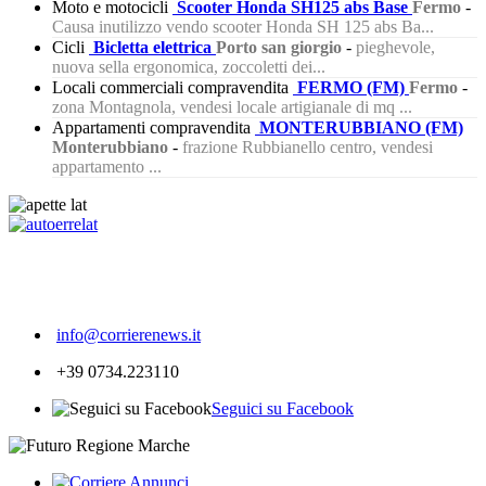
Moto e motocicli
Scooter Honda SH125 abs Base
Fermo
-
Causa inutilizzo vendo scooter Honda SH 125 abs Ba...
Cicli
Bicletta elettrica
Porto san giorgio
-
pieghevole,
nuova sella ergonomica, zoccoletti dei...
Locali commerciali compravendita
FERMO (FM)
Fermo
-
zona Montagnola, vendesi locale artigianale di mq ...
Appartamenti compravendita
MONTERUBBIANO (FM)
Monterubbiano
-
frazione Rubbianello centro, vendesi
appartamento ...
434
info@corrierenews.it
+39 0734.223110
Seguici su Facebook