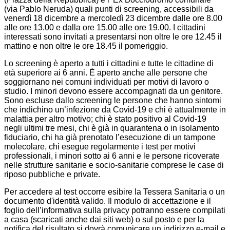
(via Pablo Neruda) quali punti di screening, accessibili da
venerdì 18 dicembre a mercoledì 23 dicembre dalle ore 8.00
alle ore 13.00 e dalla ore 15.00 alle ore 19.00. I cittadini
interessati sono invitati a presentarsi non oltre le ore 12.45 il
mattino e non oltre le ore 18.45 il pomeriggio.
Lo screening è aperto a tutti i cittadini e tutte le cittadine di
età superiore ai 6 anni. È aperto anche alle persone che
soggiornano nei comuni individuati per motivi di lavoro o
studio. I minori devono essere accompagnati da un genitore.
Sono escluse dallo screening le persone che hanno sintomi
che indichino un’infezione da Covid-19 e chi è attualmente in
malattia per altro motivo; chi è stato positivo al Covid-19
negli ultimi tre mesi, chi è già in quarantena o in isolamento
fiduciario, chi ha già prenotato l’esecuzione di un tampone
molecolare, chi esegue regolarmente i test per motivi
professionali, i minori sotto ai 6 anni e le persone ricoverate
nelle strutture sanitarie e socio-sanitarie comprese le case di
riposo pubbliche e private.
Per accedere al test occorre esibire la Tessera Sanitaria o un
documento d'identità valido. Il modulo di accettazione e il
foglio dell’informativa sulla privacy potranno essere compilati
a casa (scaricati anche dai siti web) o sul posto e per la
notifica del risultato si dovrà comunicare un indirizzo e-mail e