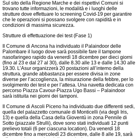
Sul sito della Regione Marche e dei rispettivi Comuni si
trovano tutte informazioni, le modalità e i luoghi delle
strutture dove effettuare lo screening Covid-19 per garantire
che le operazioni si possano svolgere con rapidità e in
condizioni di massima sicurezza.
Strutture di effettuazione dei test (Fase 1)
Il Comune di Ancona ha individuato il Palaindoor delle
Palombare il luogo dove sarà possibile fare il tampone
nasofaringeo rapido da venerdì 18 dicembre per dieci giorni
(fino al 23 e dal 27 al 30), dalle 8.30 alle 13 e dalle 14.30 alle
19.30. L’Asur organizzerà 20 postazioni all’interno della
struttura, grande abbastanza per essere divisa in zone
diverse per l’accoglienza, la misurazione della febbre, per lo
svolgimento dei test e per l’attesa. Una navetta dedicata con
percorso Piazza Cavour-Piazza Ugo Bassi – Palaindoor
sarà istituita nei giorni dei tamponi.
Il Comune di Ascoli Piceno ha individuato due differenti sedi,
quella del palazzetto comunale di Monticelli (via degli Iris,
13) e quella della Casa della Gioventù in zona Pennile di
Sotto (piazzale Strulli), dove sono stati individuati 12 punti
prelievo totali (6 per ciascuna location). Da venerdì 18
dicembre fino a mercoledì 23 dicembre, dalle 8 alle 19, sarà