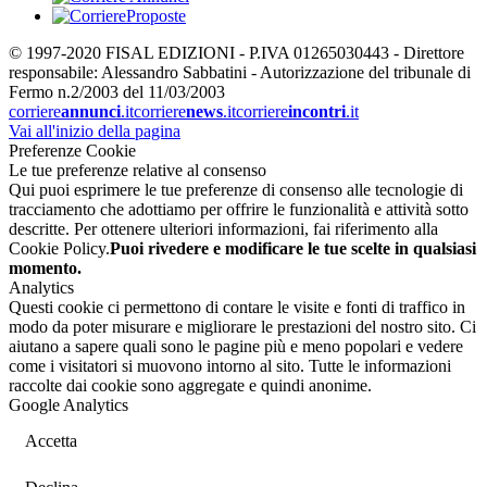
© 1997-2020 FISAL EDIZIONI - P.IVA 01265030443 - Direttore
responsabile: Alessandro Sabbatini - Autorizzazione del tribunale di
Fermo n.2/2003 del 11/03/2003
corriere
annunci
.it
corriere
news
.it
corriere
incontri
.it
Vai all'inizio della pagina
Preferenze Cookie
Le tue preferenze relative al consenso
Qui puoi esprimere le tue preferenze di consenso alle tecnologie di
tracciamento che adottiamo per offrire le funzionalità e attività sotto
descritte. Per ottenere ulteriori informazioni, fai riferimento alla
Cookie Policy.
Puoi rivedere e modificare le tue scelte in qualsiasi
momento.
Analytics
Questi cookie ci permettono di contare le visite e fonti di traffico in
modo da poter misurare e migliorare le prestazioni del nostro sito. Ci
aiutano a sapere quali sono le pagine più e meno popolari e vedere
come i visitatori si muovono intorno al sito. Tutte le informazioni
raccolte dai cookie sono aggregate e quindi anonime.
Google Analytics
Accetta