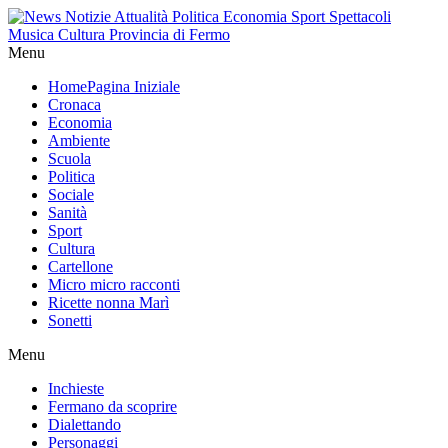
Menu
Home
Pagina Iniziale
Cronaca
Economia
Ambiente
Scuola
Politica
Sociale
Sanità
Sport
Cultura
Cartellone
Micro micro racconti
Ricette nonna Marì
Sonetti
Menu
Inchieste
Fermano da scoprire
Dialettando
Personaggi