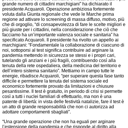
grande numero di cittadini marchigiani” ha dichiarato il
presidente Acquaroli. Operazione ambiziosa fortemente
voluta dalla Giunta regionale che vede le Marche prima
regione ad attivare lo screening di massa diffuso, motivo, più
che di orgoglio, “di consapevolezza di fare le scelte migliori e
più giuste per i cittadini, nella considerazione che ciò che
facciamo ha un’importante valenza sociale e sanitaria” ha
specificato Acquaroli. Il presidente ha rivolto un appello ai
marchigiani: “Fondamentale la collaborazione di ciascuno di
noi, sottoporsi al test significa contribuire ad arginare la
pandemia mettendo in sicurezza se stessi e i propri cari,
tutelando gli anziani e i più fragili, contribuendo così alla
tenuta della rete ospedaliera, della medicina del territorio e
dell’intero sistema sanitario”. Mettiamo in campo tutte le
energie, ribadisce Acquaroli, “per superare questa fase tanto
difficile e permettere la tenuta del sistema sociale ed
economico fortemente provato da limitazioni e chiusure
pesantissime. Il test è gratuito, in periodo di crisi si permette
così a tutti i nuclei familiari di effettuarlo, ma non è una
patente di libertà: in vista delle festività natalizie, fare il test è
un atto di grande responsabilità che non ci autorizza ad
adottare comportamenti sbagliati”.
“Una grande operazione che non ha eguali per arginare
l’estensione della pandemia e che risponde al diritto alla