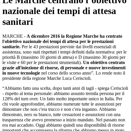
Le Marche centrano l’obiettivo
nazionale dei tempi di attesa
sanitari
MARCHE -
A dicembre 2016 la Regione Marche ha centrato
l'obiettivo nazionale dei tempi di attesa per le prestazioni
sanitarie.
Per le 43 prestazioni previste dai livelli essenziali di
assistenza, sono stati rispettati i tempi definiti dalla normativa: per le
priorità B (massimo 10 giorni di attesa) e D (massimo 30 giorni per
le visite e 60 per le prestazioni strumentali).
Un obiettivo centrato
grazie all'iniezione di risorse, di personale e nuove investimenti
in nuove tecnologie
nel corso dello scorso anno”. Lo rende noto il
presidente della regione Marche Luca Ceriscioli.
“Abbiamo fatto una scelta, dopo tanti anni di tagli - spiega Ceriscioli
- rispetto al tema personale: abbiamo assunto tremila persona per il
128% del turn over. Un fatto molto importante unico in Italia. Per
chi vuole approfondire, abbiamo numerate tutte le assunzioni per
dimostrare che non c'era trucco e non c'era inganno. Abbiamo
dimostrato, nero su bianco, tutte cessazioni e assunzioni con una
trasparenza che avevo promesso a inizio mandato. Nel passato non
era mai accaduto. Oggi abbiamo quindi una disponibilità di risorse
importanti che accompagna la riforma che abbiamo messo in moto