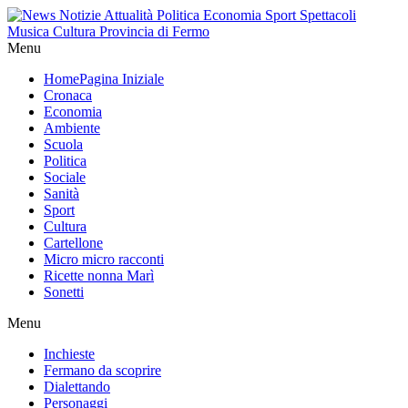
Menu
Home
Pagina Iniziale
Cronaca
Economia
Ambiente
Scuola
Politica
Sociale
Sanità
Sport
Cultura
Cartellone
Micro micro racconti
Ricette nonna Marì
Sonetti
Menu
Inchieste
Fermano da scoprire
Dialettando
Personaggi