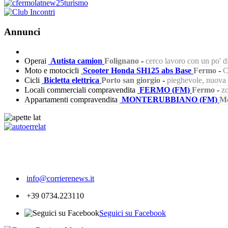
Annunci
Operai
Autista camion
Folignano
-
cerco lavoro con un po' 
Moto e motocicli
Scooter Honda SH125 abs Base
Fermo
-
C
Cicli
Bicletta elettrica
Porto san giorgio
-
pieghevole, nuova s
Locali commerciali compravendita
FERMO (FM)
Fermo
-
zo
Appartamenti compravendita
MONTERUBBIANO (FM)
Mo
212
info@corrierenews.it
+39 0734.223110
Seguici su Facebook