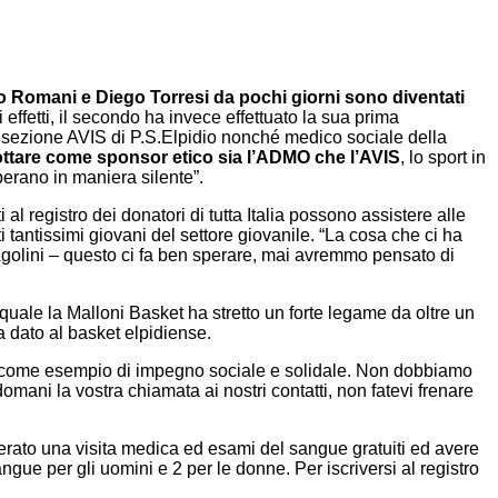
o Romani e Diego Torresi da pochi giorni sono diventati
i effetti, il secondo ha invece effettuato la sua prima
a sezione AVIS di P.S.Elpidio nonché medico sociale della
dottare come sponsor etico sia l’ADMO che l’AVIS
, lo sport in
perano in maniera silente”.
i al registro dei donatori di tutta Italia possono assistere alle
ti tantissimi giovani del settore giovanile. “La cosa che ci ha
. Agolini – questo ci fa ben sperare, mai avremmo pensato di
uale la Malloni Basket ha stretto un forte legame da oltre un
a dato al basket elpidiense.
utto come esempio di impegno sociale e solidale. Non dobbiamo
omani la vostra chiamata ai nostri contatti, non fatevi frenare
perato una visita medica ed esami del sangue gratuiti ed avere
ue per gli uomini e 2 per le donne. Per iscriversi al registro