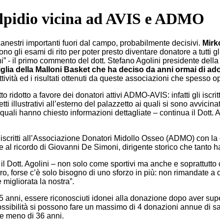
Elpidio vicina ad AVIS e ADMO
stri importanti fuori dal campo, probabilmente decisivi.
Mirk
no gli esami di rito per poter presto diventare donatore a tutti gl
” - il primo commento del dott. Stefano Agolini presidente dell
iglia della Malloni Basket che ha deciso da anni ormai di a
ività ed i risultati ottenuti da queste associazioni che spesso o
o ridotto a favore dei donatori attivi ADMO-AVIS: infatti gli iscritt
ti illustrativi all’esterno del palazzetto ai quali si sono avvicina
i quali hanno chiesto informazioni dettagliate – continua il Dott
iscritti all’Associazione Donatori Midollo Osseo (ADMO) con la q
 al ricordo di Giovanni De Simoni, dirigente storico che tanto h
de il Dott. Agolini – non solo come sportivi ma anche e sopratt
o, forse c’è solo bisogno di uno sforzo in più: non rimandate a d
 migliorata la nostra”.
65 anni, essere riconosciuti idonei alla donazione dopo aver su
sibilità si possono fare un massimo di 4 donazioni annue di sang
re meno di 36 anni.