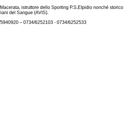
acerata, istruttore dello Sporting P.S.Elpidio nonché storico
aliani del Sangue (AVIS).
8/5940920 – 0734/6252103 - 0734/6252533