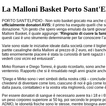
La Malloni Basket Porto Sant'
PORTO SANT'ELPIDIO - Non solo basket giocato ma anche cane
ufficialmente donatori AVIS:
il primo ha eseguito quelli che so
donazione. “Un gesto che spero venga emulato da tanti giovani
Malloni Basket, il quale aggiunge: “
Ringrazio di cuore la fam
questi casi è uno strumento determinante per far conoscere l’att
Varie sono state le iniziative ideate dalla società come il bigliett
partite casalinghe della Malloni al prezzo di 2 euro, ed i banchet
fatto enormemente piacere è stata la curiosità di tanti ragazzi 
vederli cosi vicini ed entusiasti”.
Mirko Romani e Diego Torresi, è giusto ricordarlo, sono anche 
ventennio. Rapporto che si è rinsaldato negli anni grazie anche
“Diego e Mirko sono i veri simboli della nostra città – conclu
chiedervi di diventare come loro, ciascuno di noi è già come lor
dalla paura, contattateci e la vostra vita migliorerà, così come è
Per essere donatori di sangue è necessario avere tra i 18 e i 
un peso corporeo superiore ai 50 kg, poi secondo le proprie pos
ADMO, le idoneità fisiche sono le stesse, mentre bisogna ave