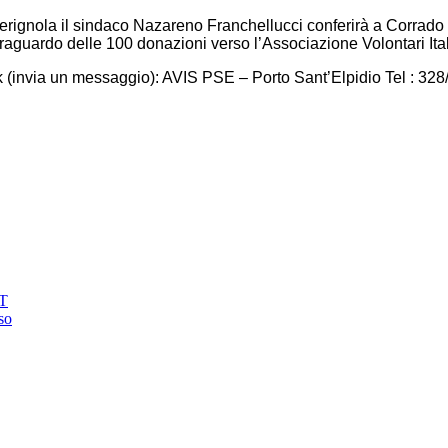
erignola il sindaco Nazareno Franchellucci conferirà a Corrado M
 traguardo delle 100 donazioni verso l’Associazione Volontari It
via un messaggio): AVIS PSE – Porto Sant’Elpidio Tel : 32
AT
so