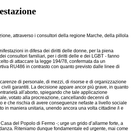
estazione
ne, attraverso i consultori della regione Marche, della pillola
stazioni in difesa dei diritti delle donne, per la piena
 consultori familiari, per i diritti delle e dei LGBT - fanno
celto di attaccare la legge 194/78, confermata da un
ortiva RU486 in contrasto con quanto previsto dalle linee di
arenze di personale, di mezzi, di risorse e di organizzazione
ti civili garantiti. La decisione appare ancor più grave, in quanto
contrarietà all'aborto, spiegando che tale applicazione
ale, votato alla procreazione, cancellando decenni di
to e che rischia di avere conseguenze nefaste a livello sociale
to in maniera unitaria, unendo ancora una volta cittadine /i e
lla Casa del Popolo di Fermo -; urge un grido d’allarme forte, a
ravidanza. Riteniamo dunque fondamentale ed urgente, mai come