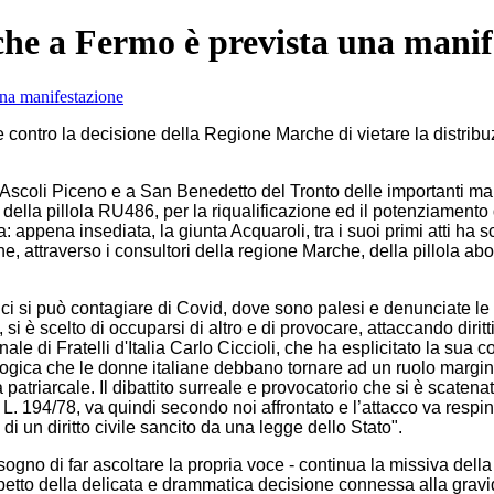
nche a Fermo è prevista una manif
tro la decisione della Regione Marche di vietare la distribuzio
coli Piceno e a San Benedetto del Tronto delle importanti manife
lla pillola RU486, per la riqualificazione ed il potenziamento dei
ppena insediata, la giunta Acquaroli, tra i suoi primi atti ha s
e, attraverso i consultori della regione Marche, della pillola ab
 si può contagiare di Covid, dove sono palesi e denunciate le c
e, si è scelto di occuparsi di altro e di provocare, attaccando dirit
le di Fratelli d'Italia Carlo Ciccioli, che ha esplicitato la sua 
logica che le donne italiane debbano tornare ad un ruolo margin
atriarcale. Il dibattito surreale e provocatorio che si è scatena
L. 194/78, va quindi secondo noi affrontato e l’attacco va respin
 di un diritto civile sancito da una legge dello Stato".
a bisogno di far ascoltare la propria voce - continua la missiva de
rispetto della delicata e drammatica decisione connessa alla g