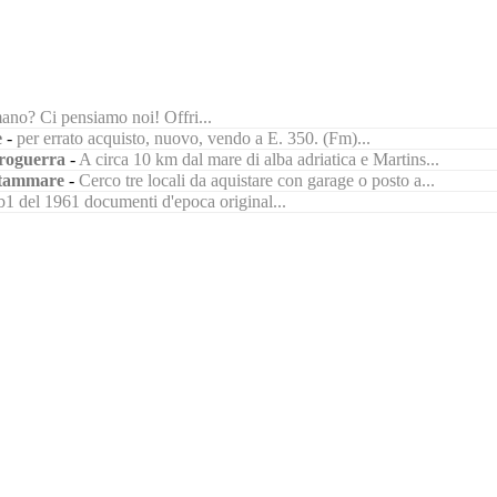
ano? Ci pensiamo noi! Offri...
e
-
per errato acquisto, nuovo, vendo a E. 350. (Fm)...
roguerra
-
A circa 10 km dal mare di alba adriatica e Martins...
tammare
-
Cerco tre locali da aquistare con garage o posto a...
1 del 1961 documenti d'epoca original...