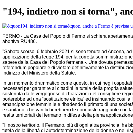
"194, indietro non si torna", a
FERMO - La Casa del Popolo di Fermo si schiera apertamente con
abortiva RU486.
"Sabato scorso, 6 febbraio 2021 si sono tenute ad Ancona, ad As
applicazione della legge 194, per la corretta somministrazione de
sapere dalla Casa del Popolo fermana -. Una dovuta premessa: a
referendum popolare e di vietare definitivamente la distribuzion
Indirizzo del Ministero della Salute.
In un momento drammatico come questo, in cui negli ospedali ci
necessari per garantire ai cittadini la tutela della propria salut
sostenuta dalle vergognose dichiarazioni del consigliere regiona
porterebbe ad una “sostituzione etnica” ed insinuando così la 
emancipazione femminile e ribadendo il primato di una società p
e sanitario, che vanificherebbero le conquiste raggiunte con la 
realtà territoriali del fermano in difesa della piena applicazione
"Il nostro territorio, il Fermano, più di ogni altra provincia, h
tutela della libertà di autodeterminazione della donna e nel 