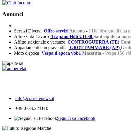
Annunci
Servizi Diversi
Offro servizi
Ancona
-
? Hai bisogno di una m
Attrezzi da Lavoro
Trapano Hilti UD 30
Sant'elpidio a mar
Affitto stagionale e vacanze
CONTROGUERRA (TE)
Cont
Appartamenti compravendita
GROTTAMMARE (AP)
Grot
Moto d'epoca
Vespa d'epoca vbb1
Macerata
-
Vespa 150 vbb
242
info@corrierenews.it
+39 0734.223110
Seguici su Facebook