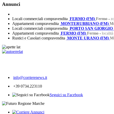
Annunci
Locali commerciali compravendita
FERMO (FM)
Fermo
-
zo
Appartamenti compravendita
MONTERUBBIANO (FM)
Mo
Locali commerciali compravendita
PORTO SAN GIORGIO 
Appartamenti compravendita
FERMO (FM)
Fermo
-
localit
Rustici e Casolari compravendita
MONTE URANO (FM)
M
406
info@corrierenews.it
+39 0734.223110
Seguici su Facebook