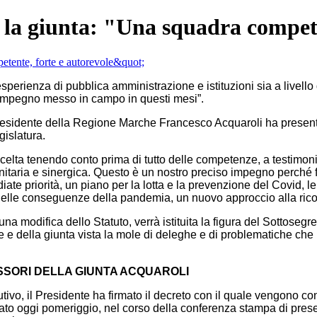
a la giunta: "Una squadra compete
ienza di pubblica amministrazione e istituzioni sia a livello di
r l’impegno messo in campo in questi mesi”.
presidente della Regione Marche Francesco Acquaroli ha presenta
islatura.
 scelta tenendo conto prima di tutto delle competenze, a testimo
nitaria e sinergica. Questo è un nostro preciso impegno perché
te priorità, un piano per la lotta e la prevenzione del Covid, le
delle conseguenze della pandemia, un nuovo approccio alla rico
a modifica dello Statuto, verrà istituita la figura del Sottosegre
te e della giunta vista la mole di deleghe e di problematiche ch
ESSORI DELLA GIUNTA ACQUAROLI
vo, il Presidente ha firmato il decreto con il quale vengono con
ato oggi pomeriggio, nel corso della conferenza stampa di presen