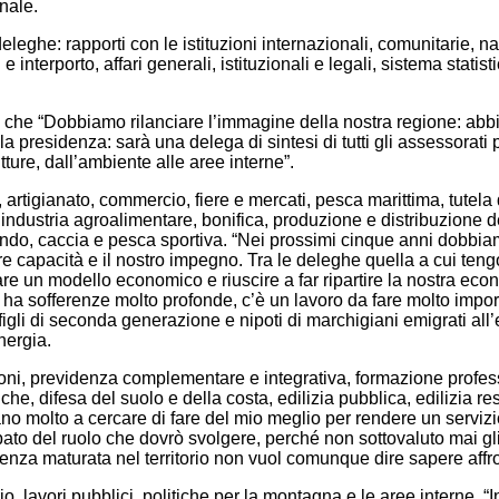
nale.
eleghe: rapporti con le istituzioni internazionali, comunitarie, na
 interporto, affari generali, istituzionali e legali, sistema stati
to che “Dobbiamo rilanciare l’immagine della nostra regione: ab
a presidenza: sarà una delega di sintesi di tutti gli assessorati p
rutture, dall’ambiente alle aree interne”.
artigianato, commercio, fiere e mercati, pesca marittima, tutela
 industria agroalimentare, bonifica, produzione e distribuzione de
o, caccia e pesca sportiva. “Nei prossimi cinque anni dobbiamo r
tre capacità e il nostro impegno. Tra le deleghe quella a cui teng
re un modello economico e riuscire a far ripartire la nostra econ
che ha sofferenze molto profonde, c’è un lavoro da fare molto impo
igli di seconda generazione e nipoti di marchigiani emigrati al
nergia.
ioni, previdenza complementare e integrativa, formazione profess
driche, difesa del suolo e della costa, edilizia pubblica, edilizia 
ano molto a cercare di fare del mio meglio per rendere un servizi
 del ruolo che dovrò svolgere, perché non sottovaluto mai gli
enza maturata nel territorio non vuol comunque dire sapere aff
rio, lavori pubblici, politiche per la montagna e le aree interne. “I