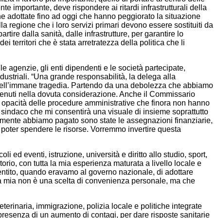
nte importante, deve rispondere ai ritardi infrastrutturali della
che adottate fino ad oggi che hanno peggiorato la situazione
a regione che i loro servizi primari devono essere sostituiti da
tire dalla sanità, dalle infrastrutture, per garantire lo
 territori che è stata arretratezza della politica che li
e agenzie, gli enti dipendenti e le società partecipate,
 industriali. “Una grande responsabilità, la delega alla
e quell’immane tragedia. Partendo da una debolezza che abbiamo
i tenuti nella dovuta considerazione. Anche il Commissario
 di opacità delle procedure amministrative che finora non hanno
di sindaco che mi consentirà una visuale di insieme soprattutto
rmente abbiamo pagato sono state le assegnazioni finanziarie,
poter spendere le risorse. Vorremmo invertire questa
i ed eventi, istruzione, università e diritto allo studio, sport,
itorio, con tutta la mia esperienza maturata a livello locale e
entito, quando eravamo al governo nazionale, di adottare
. La mia non è una scelta di convenienza personale, ma che
veterinaria, immigrazione, polizia locale e politiche integrate
presenza di un aumento di contagi, per dare risposte sanitarie