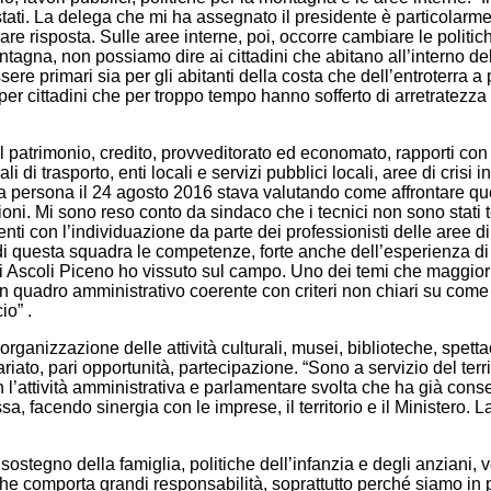
lpestati. La delega che mi ha assegnato il presidente è particolarme
are risposta. Sulle aree interne, poi, occorre cambiare le politi
agna, non possiamo dire ai cittadini che abitano all’interno dell
primari sia per gli abitanti della costa che dell’entroterra a par
 cittadini che per troppo tempo hanno sofferto di arretratezza dei
patrimonio, credito, provveditorato ed economato, rapporti con l
i di trasporto, enti locali e servizi pubblici locali, aree di crisi
prima persona il 24 agosto 2016 stava valutando come affrontar
sioni. Mi sono reso conto da sindaco che i tecnici non sono stat
venti con l’individuazione da parte dei professionisti delle aree
one di questa squadra le competenze, forte anche dell’esperienza 
di Ascoli Piceno ho vissuto sul campo. Uno dei temi che maggio
uadro amministrativo coerente con criteri non chiari su come 
io” .
anizzazione delle attività culturali, musei, biblioteche, spettacol
ariato, pari opportunità, partecipazione. “Sono a servizio del terr
 l’attività amministrativa e parlamentare svolta che ha già cons
a, facendo sinergia con le imprese, il territorio e il Ministero
, sostegno della famiglia, politiche dell’infanzia e degli anziani, 
he comporta grandi responsabilità, soprattutto perché siamo in 