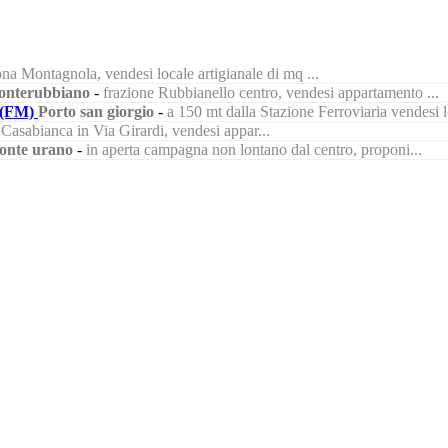
na Montagnola, vendesi locale artigianale di mq ...
nterubbiano
-
frazione Rubbianello centro, vendesi appartamento ...
(FM)
Porto san giorgio
-
a 150 mt dalla Stazione Ferroviaria vendesi lo
à Casabianca in Via Girardi, vendesi appar...
onte urano
-
in aperta campagna non lontano dal centro, proponi...