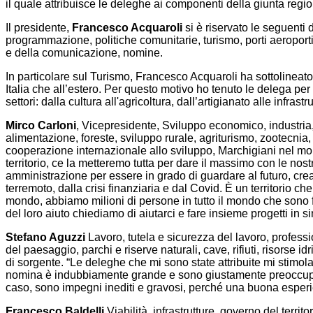
il quale attribuisce le deleghe ai componenti della giunta regio
Il presidente,
Francesco Acquaroli
si è riservato le seguenti d
programmazione, politiche comunitarie, turismo, porti aeroporti e
e della comunicazione, nomine.
In particolare sul Turismo, Francesco Acquaroli ha sottolinea
Italia che all’estero. Per questo motivo ho tenuto le delega per l
settori: dalla cultura all'agricoltura, dall’artigianato alle infrast
Mirco Carloni
, Vicepresidente, Sviluppo economico, industria, 
alimentazione, foreste, sviluppo rurale, agriturismo, zootecnia,
cooperazione internazionale allo sviluppo, Marchigiani nel mond
territorio, ce la metteremo tutta per dare il massimo con le nos
amministrazione per essere in grado di guardare al futuro, crea
terremoto, dalla crisi finanziaria e dal Covid. È un territorio 
mondo, abbiamo milioni di persone in tutto il mondo che sono f
del loro aiuto chiediamo di aiutarci e fare insieme progetti in si
Stefano Aguzzi
Lavoro, tutela e sicurezza del lavoro, profess
del paesaggio, parchi e riserve naturali, cave, rifiuti, risorse i
di sorgente. “Le deleghe che mi sono state attribuite mi stimol
nomina è indubbiamente grande e sono giustamente preoccupato
caso, sono impegni inediti e gravosi, perché una buona esperi
Francesco Baldelli
Viabilità, infrastrutture, governo del territo