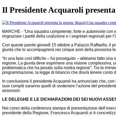
Il Presidente Acquaroli present
MARCHE - “Una squadra competente, forte e autorevole con esper
ringraziare i partiti della coalizione e i segretari regionali pe
Con queste parole giovedì 15 ottobre a Palazzo Raffaello, il 
giunta che lo accompagnerà nei cinque anni della prossima leg
“In una fase così difficile – ha proseguito – abbiamo fatto una
regione. La giunta deve esprimere una visione complessiva, u
problematica che ha pesato sulla nostra regione”. Tra le immedia
programmazione, la legge di bilancio che dovrà tenere conto 
In conclusione il presidente Acquaroli ha annunciato che, con un
suoi compiti saranno quelli di sostenere l’azione del presiden
assessori.
LE DELEGHE E LE DICHIARAZIONI DEI SEI NUOVI ASS
Nel corso della conferenza stampa di presentazione dell’esecuti
presidente della Regione, Francesco Acquaroli si è concretizz