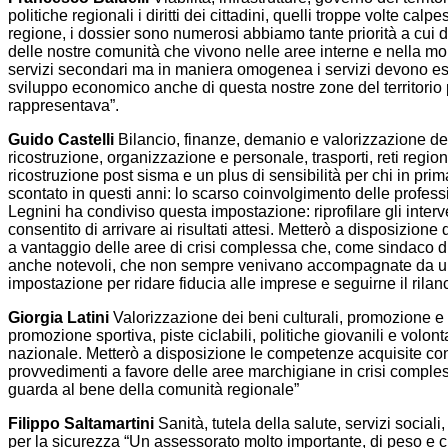
politiche regionali i diritti dei cittadini, quelli troppe volte ca
regione, i dossier sono numerosi abbiamo tante priorità a cui d
delle nostre comunità che vivono nelle aree interne e nella mont
servizi secondari ma in maniera omogenea i servizi devono essere 
sviluppo economico anche di questa nostre zone del territorio per
rappresentava”.
Guido Castelli
Bilancio, finanze, demanio e valorizzazione del 
ricostruzione, organizzazione e personale, trasporti, reti regional
ricostruzione post sisma e un plus di sensibilità per chi in 
scontato in questi anni: lo scarso coinvolgimento delle profes
Legnini ha condiviso questa impostazione: riprofilare gli inter
consentito di arrivare ai risultati attesi. Metterò a disposizi
a vantaggio delle aree di crisi complessa che, come sindaco 
anche notevoli, che non sempre venivano accompagnate da un q
impostazione per ridare fiducia alle imprese e seguirne il rilanc
Giorgia Latini
Valorizzazione dei beni culturali, promozione e org
promozione sportiva, piste ciclabili, politiche giovanili e volont
nazionale. Metterò a disposizione le competenze acquisite con
provvedimenti a favore delle aree marchigiane in crisi compless
guarda al bene della comunità regionale”
Filippo Saltamartini
Sanità, tutela della salute, servizi sociali
per la sicurezza “Un assessorato molto importante, di peso e c