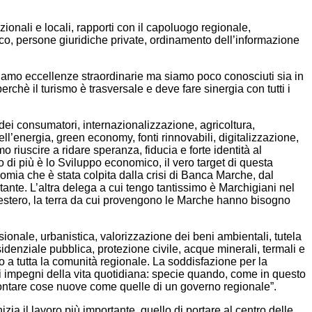
zionali e locali, rapporti con il capoluogo regionale,
stico, persone giuridiche private, ordinamento dell’informazione
biamo eccellenze straordinarie ma siamo poco conosciuti sia in
erchè il turismo è trasversale e deve fare sinergia con tutti i
 dei consumatori, internazionalizzazione, agricoltura,
ll’energia, green economy, fonti rinnovabili, digitalizzazione,
iuscire a ridare speranza, fiducia e forte identità al
o di più è lo Sviluppo economico, il vero target di questa
omia che è stata colpita dalla crisi di Banca Marche, dal
rtante. L’altra delega a cui tengo tantissimo è Marchigiani nel
l’estero, la terra da cui provengono le Marche hanno bisogno
ionale, urbanistica, valorizzazione dei beni ambientali, tutela
residenziale pubblica, protezione civile, acque minerali, termali e
o a tutta la comunità regionale. La soddisfazione per la
 impegni della vita quotidiana: specie quando, come in questo
rontare cose nuove come quelle di un governo regionale”.
nizia il lavoro più importante, quello di portare al centro delle